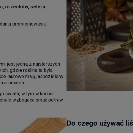
i, orzechów, selera,
ałaniu promieniowania
, jest jedną z najstarszych
h, gdzie roślina ta była
ie laurowe mają jasnozielony
ym aromatem.
go świata, w tym w kuchni
konale wzbogaca smak potraw
Do czego używać li