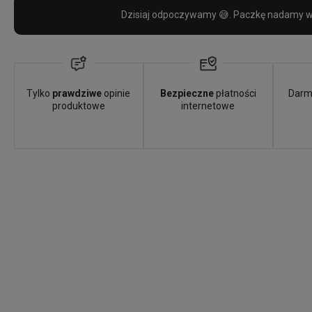
Dzisiaj odpoczywamy 😅. Paczkę nadamy w 
Tylko
prawdziwe
opinie
Bezpieczne
płatności
Darm
produktowe
internetowe