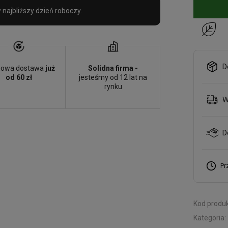
najbliższy dzień roboczy.
D
owa dostawa
już
Solidna firma -
od 60 zł
jesteśmy od 12 lat na
rynku
W
D
Pr
Kod produk
Kategoria: