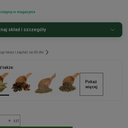
ostępny w magazynie
naj skład i szczegóły
ki: Liść laurowy 100%.
 obecność:
glutenu, orzeszków ziemnych, soi, orzechów,
p teraz i zapłać za 30 dni
 gorczycy i sezamu.
 także:
Pokaż 
więcej
+
szt.