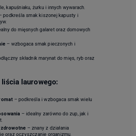
e, kapuśniaku, żurku i innych wywarach.
 podkreśla smak kiszonej kapusty i
yw.
ealny do mięsnych galaret oraz domowych
nie
– wzbogaca smak pieczonych i
dłączny składnik marynat do mięs, ryb oraz
 liścia laurowego:
aromat
– podkreśla i wzbogaca smak wielu
osowania
– idealny zarówno do zup, jak i
t.
i zdrowotne
– znany z działania
e oraz oczyszczanie organizmu.