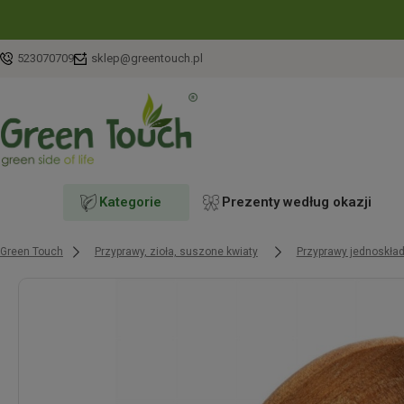
523070709
sklep@greentouch.pl
Kategorie
Prezenty według okazji
Green Touch
Przyprawy, zioła, suszone kwiaty
Przyprawy jednoskła