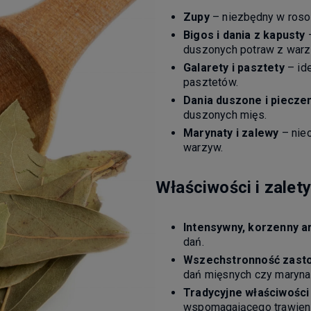
Zupy
– niezbędny w rosol
Bigos i dania z kapusty
–
duszonych potraw z warz
Galarety i pasztety
– id
pasztetów.
Dania duszone i piecze
duszonych mięs.
Marynaty i zalewy
– nieo
warzyw.
Właściwości i zalety
Intensywny, korzenny 
dań.
Wszechstronność zast
dań mięsnych czy maryna
Tradycyjne właściwośc
wspomagającego trawieni