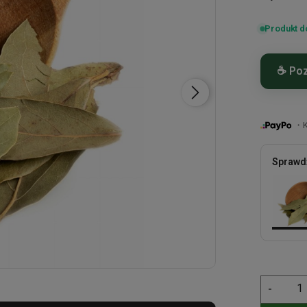
Produkt d
☕ Poz
Składni
Możliwa
・Ku
selera,
Sprawdź
-