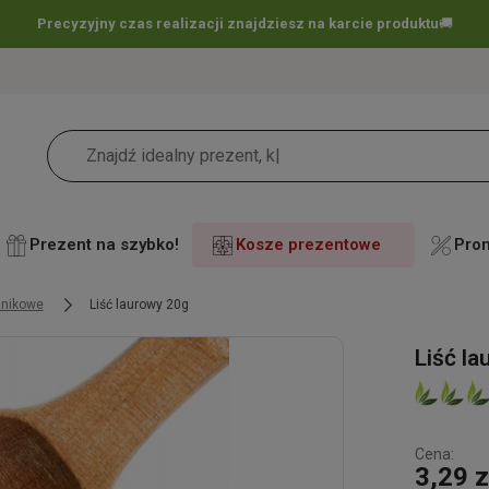
Darmowa dostawa już
od 60 zł !
🚚
Prezent na szybko!
Kosze prezentowe
Pro
dnikowe
Liść laurowy 20g
Liść l
Cena:
3,29 z