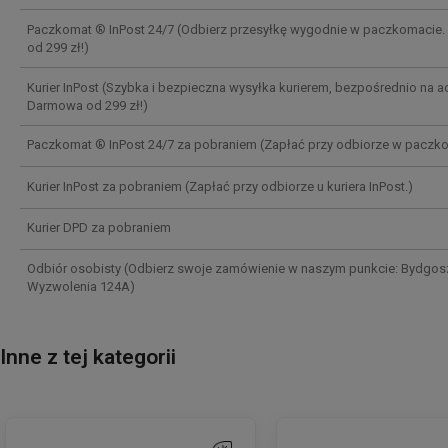
Paczkomat ® InPost 24/7
(Odbierz przesyłkę wygodnie w paczkomacie
od 299 zł!)
Kurier InPost
(Szybka i bezpieczna wysyłka kurierem, bezpośrednio na ad
Darmowa od 299 zł!)
Paczkomat ® InPost 24/7 za pobraniem
(Zapłać przy odbiorze w paczko
Kurier InPost za pobraniem
(Zapłać przy odbiorze u kuriera InPost.)
Kurier DPD za pobraniem
Odbiór osobisty
(Odbierz swoje zamówienie w naszym punkcie: Bydgoszc
Wyzwolenia 124A)
Inne z tej kategorii