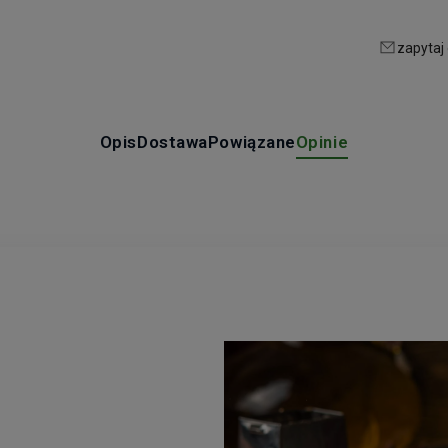
zapytaj
Opis
Dostawa
Powiązane
Opinie