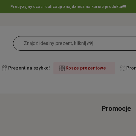
Darmowa dostawa już
od 60 zł !
🚚
Prezent na szybko!
Kosze prezentowe
Pro
Promocje