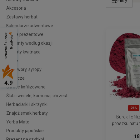
Filtry
Akcesoria
Zestawy herbat
Kalendarze adwentowe
Kosze prezentowe
SPRAWDŹ OPINIE
Prezenty według okazji
Herbaty kwitnące
Miody
Przetwory, syropy
Słodycze
4.9
Owoce liofilizowane
Ślub i wesele, komunia, chrzest
Herbaciarki i skrzynki
24%
Znajdź smak herbaty
Burak liofi
Yerba Mate
proszku natur
liof
Produkty japońskie
18
Prezent na szybko!