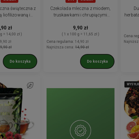
czna świąteczna z
Czekolada mleczna z miodem,
Du
liofilizowaną i
truskawkami i chrupiącymi
herbata
onem 85 g
zbożowymi crispy 85 g
,90 zł
9,90 zł
 g = 14,00 zł )
( 1 x 100 g = 11,65 zł )
Cena reg
9,90 zł
Cena regularna:
14,90 zł
Najniższ
9,90 zł
Najniższa cena:
14,90 zł
Do koszyka
Do koszyka
WYSYŁK
WYSYŁK
WYSYŁK
WYSYŁK
WYSYŁK
Do ulubionych