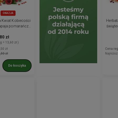
OKAZJA
a Kwiat Kobiecości
Herbat
apaja pomarańcza
świąte
k serduszka
80 zł
 g = 13,60 zł )
,50 zł
Cena reg
,50 zł
Najniższ
Do koszyka