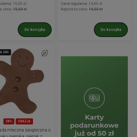
ularna:
15,50 zł
Cena regularna:
14,50 zł
a cena:
15,50 zł
Najniższa cena:
14,50 zł
Do koszyka
Do koszyka
A 24H
A 24H
A 24H
A 24H
A 24H
Do ulubionych
38%
OKAZJA
ada mleczna świąteczna o
aku piernika, piernik z