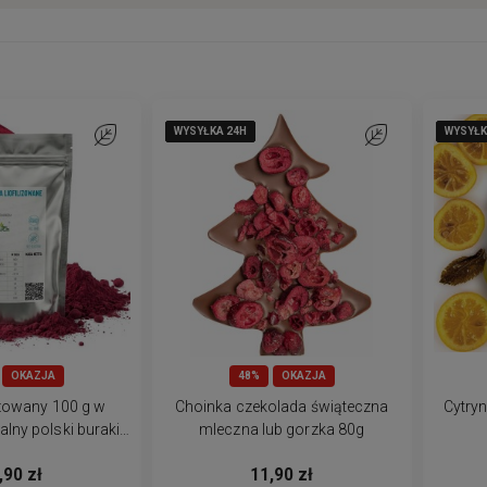
WYSYŁKA 24H
WYSYŁKA 24H
WYSYŁKA 24H
WYSYŁKA 24H
WYSYŁKA 24H
WYSYŁK
WYSYŁK
WYSYŁK
WYSYŁK
WYSYŁK
Do ulubionych
Do ulubionych
OKAZJA
48%
OKAZJA
lizowany 100 g w
Choinka czekolada świąteczna
Cytryn
alny polski buraki
mleczna lub gorzka 80g
ilizowane
,90 zł
11,90 zł