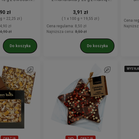
lizowanymi
brzoskwinią liofilizowaną
czekol
90 zł
3,91 zł
 g = 22,25 zł )
( 1 x 100 g = 19,55 zł )
Cena reg
4,90 zł
Cena regularna:
8,50 zł
Najniższ
4,90 zł
Najniższa cena:
8,50 zł
Do koszyka
Do koszyka
WYSYŁK
WYSYŁK
WYSYŁK
WYSYŁK
WYSYŁK
Do ulubionych
Do ulubionych
OKAZJA
34%
OKAZJA