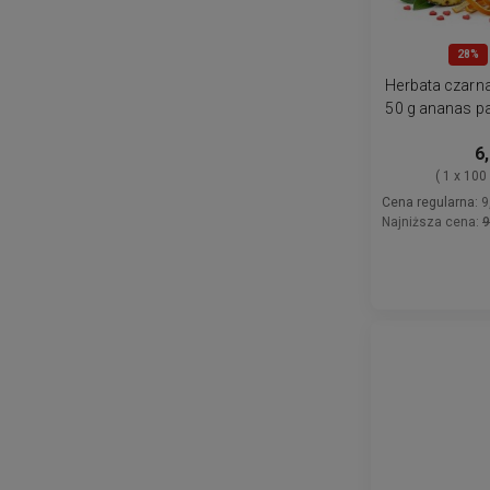
28%
Herbata czarn
50 g ananas p
bławate
6,
( 1 x 100
Cena regularna:
9
Najniższa cena:
9