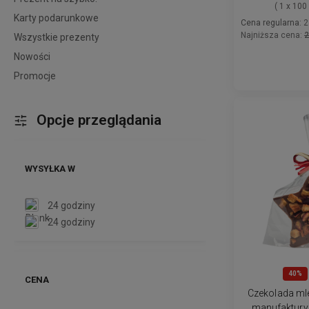
( 1 x 100
Karty podarunkowe
Cena regularna:
2
Najniższa cena:
2
Wszystkie prezenty
Nowości
Promocje
Opcje przeglądania
WYSYŁKA W
24 godziny
24 godziny
40%
CENA
Czekolada ml
manufaktury