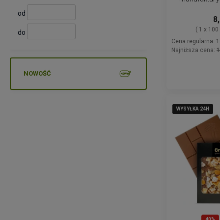
liofi
od
8,
( 1 x 100
do
Cena regularna:
1
Najniższa cena:
1
NOWOŚĆ
WYSYŁKA 24H
WYSYŁKA 24H
WYSYŁKA 24H
WYSYŁKA 24H
WYSYŁKA 24H
40%