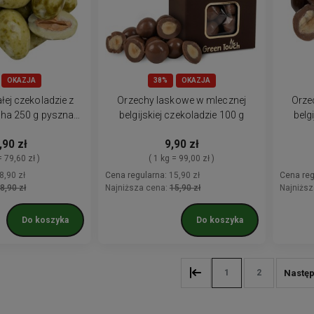
OKAZJA
38%
OKAZJA
łej czekoladzie z
Orzechy laskowe w mlecznej
Orze
ha 250 g pyszna
belgijskiej czekoladzie 100 g
belg
ekąska
,90 zł
9,90 zł
= 79,60 zł )
( 1 kg = 99,00 zł )
8,90 zł
Cena regularna:
15,90 zł
Cena reg
8,90 zł
Najniższa cena:
15,90 zł
Najniższ
Do koszyka
Do koszyka
1
2