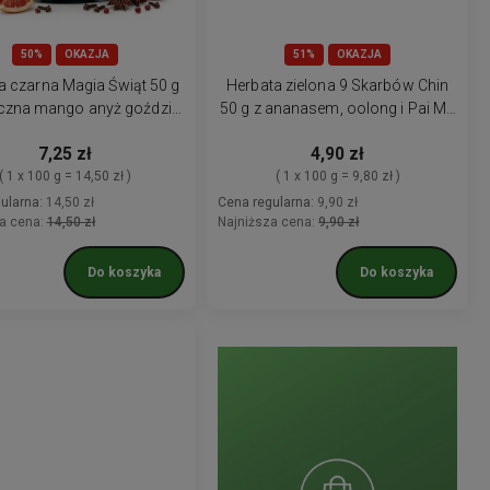
50%
OKAZJA
51%
OKAZJA
a czarna Magia Świąt 50 g
Herbata zielona 9 Skarbów Chin
czna mango anyż goździk
50 g z ananasem, oolong i Pai Mu
grejpfrut
Tan
7,25 zł
4,90 zł
( 1 x 100 g = 14,50 zł )
( 1 x 100 g = 9,80 zł )
ularna:
14,50 zł
Cena regularna:
9,90 zł
a cena:
14,50 zł
Najniższa cena:
9,90 zł
Do koszyka
Do koszyka