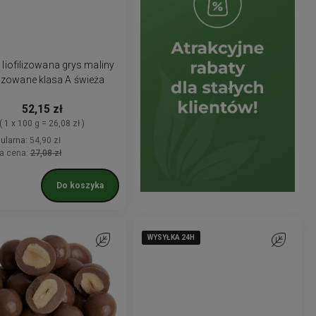
 liofilizowana grys maliny
ilizowane klasa A świeża
52,15 zł
( 1 x 100 g = 26,08 zł )
ularna:
54,90 zł
a cena:
27,08 zł
Do koszyka
WYSYŁKA 24H
WYSYŁKA 24H
WYSYŁKA 24H
WYSYŁKA 24H
Do ulubionych
Do ulubion