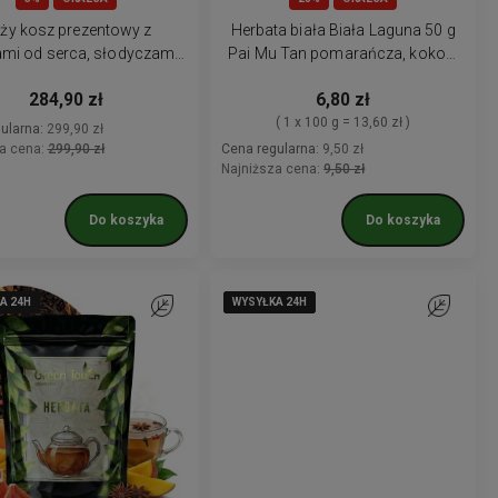
ży kosz prezentowy z
Herbata biała Biała Laguna 50 g
mi od serca, słodyczami i
Pai Mu Tan pomarańcza, kokos,
przetworami
orzeźwiająca
284,90 zł
6,80 zł
( 1 x 100 g = 13,60 zł )
ularna:
299,90 zł
a cena:
299,90 zł
Cena regularna:
9,50 zł
Najniższa cena:
9,50 zł
Do koszyka
Do koszyka
A 24H
A 24H
A 24H
A 24H
A 24H
WYSYŁKA 24H
WYSYŁKA 24H
WYSYŁKA 24H
WYSYŁKA 24H
WYSYŁKA 24H
Do ulubionych
Do ulubion