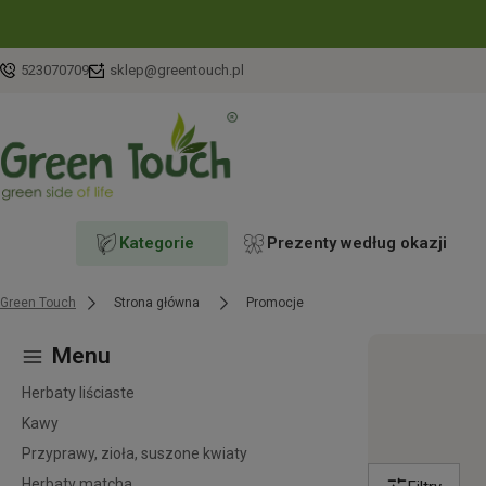
523070709
sklep@greentouch.pl
Kategorie
Prezenty według okazji
Green Touch
Strona główna
Promocje
Menu
Herbaty liściaste
Kawy
Przyprawy, zioła, suszone kwiaty
Herbaty matcha