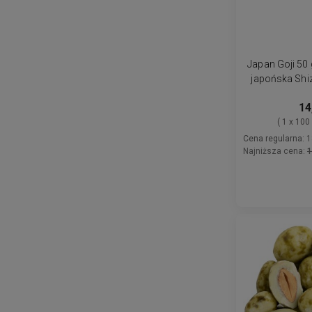
Japan Goji 50 
japońska Shi
na
14
( 1 x 100
Cena regularna:
1
Najniższa cena:
1