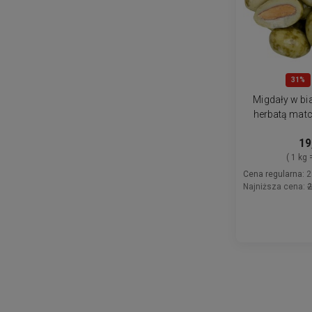
31%
Migdały w bia
herbatą matc
prz
19
( 1 kg 
Cena regularna:
2
Najniższa cena:
2