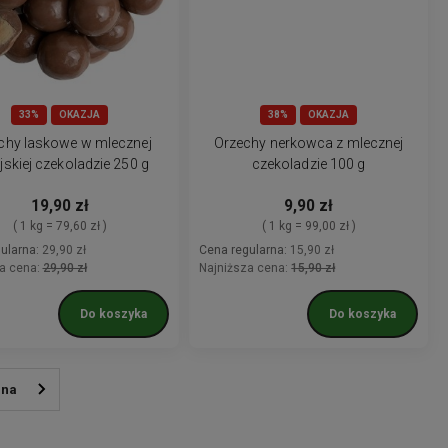
33%
OKAZJA
38%
OKAZJA
chy laskowe w mlecznej
Orzechy nerkowca z mlecznej
ijskiej czekoladzie 250 g
czekoladzie 100 g
19,90 zł
9,90 zł
( 1 kg = 79,60 zł )
( 1 kg = 99,00 zł )
ularna:
29,90 zł
Cena regularna:
15,90 zł
a cena:
29,90 zł
Najniższa cena:
15,90 zł
Do koszyka
Do koszyka