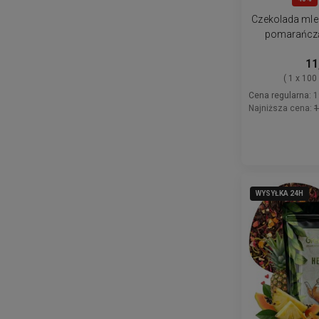
Czekolada mle
pomarańczą 
cynam
11
( 1 x 100
Cena regularna:
1
Najniższa cena:
1
WYSYŁKA 24H