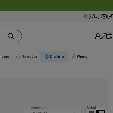
mocje
Nowości
Dla firm
Więcej
Wybierz coś dla siebie z naszej aktualnej oferty
lub zaloguj się, aby przywrócić dodane produkty
do listy z poprzedniej sesji.
Układ