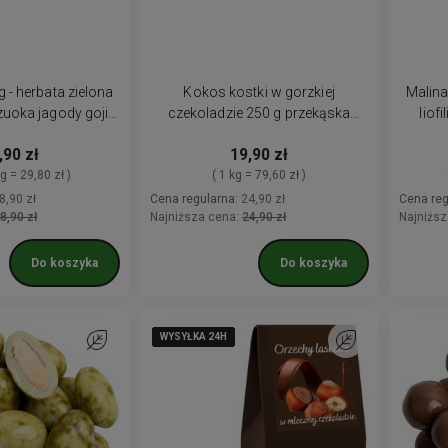
g - herbata zielona
Kokos kostki w gorzkiej
Malina
zuoka jagody goji
czekoladzie 250 g przekąska
liof
turalna
czekolada
,90 zł
19,90 zł
 g = 29,80 zł )
( 1 kg = 79,60 zł )
8,90 zł
Cena regularna:
24,90 zł
Cena reg
8,90 zł
Najniższa cena:
24,90 zł
Najniższ
Do koszyka
Do koszyka
WYSYŁKA 24H
WYSYŁKA 24H
WYSYŁKA 24H
WYSYŁKA 24H
Do ulubionych
Do ulubionych