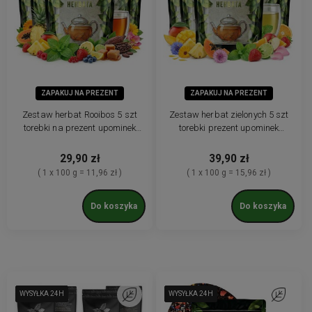
ZAPAKUJ NA PREZENT
ZAPAKUJ NA PREZENT
Zestaw herbat Rooibos 5 szt
Zestaw herbat zielonych 5 szt
torebki na prezent upominek
torebki prezent upominek
herbaty bez kofeiny
herbaty liściaste
29,90 zł
39,90 zł
( 1 x 100 g = 11,96 zł )
( 1 x 100 g = 15,96 zł )
Do koszyka
Do koszyka
WYSYŁKA 24H
WYSYŁKA 24H
WYSYŁKA 24H
WYSYŁKA 24H
WYSYŁKA 24H
WYSYŁKA 24H
Do ulubionych
WYSYŁKA 24H
WYSYŁKA 24H
WYSYŁKA 24H
WYSYŁKA 24H
WYSYŁKA 24H
WYSYŁKA 24H
Do ulubio