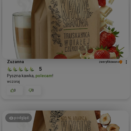
Zuzanna
zweryfikowano
5
Pyszna kawka,
polecam
!
wczoraj
0
0
podgląd