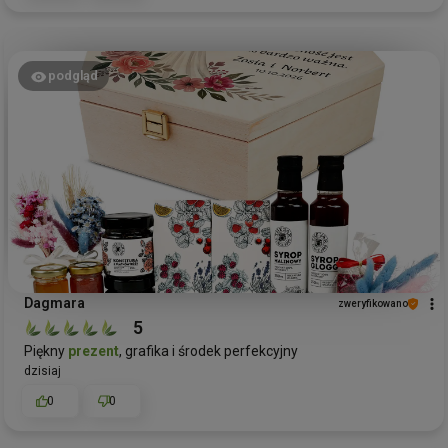
podgląd
Dagmara
zweryfikowano
5
Piękny
prezent
, grafika i środek perfekcyjny
dzisiaj
0
0