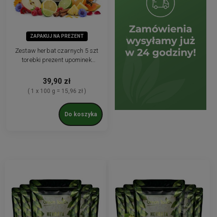
ZAPAKUJ NA PREZENT
Zestaw herbat czarnych 5 szt
torebki prezent upominek
herbaty liściaste
39,90 zł
( 1 x 100 g = 15,96 zł )
Do koszyka