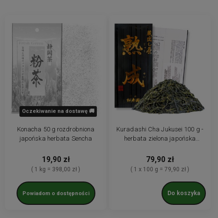
Oczekiwanie na dostawę 🚚
Konacha 50 g rozdrobniona
Kuradashi Cha Jukusei 100 g -
japońska herbata Sencha
herbata zielona japońska
dojrzewająca, złożona
19,90 zł
79,90 zł
( 1 kg = 398,00 zł )
( 1 x 100 g = 79,90 zł )
Do koszyka
Powiadom o dostępności