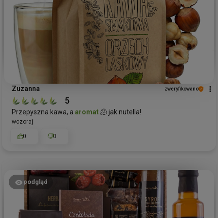
Zuzanna
zweryfikowano
5
Przepyszna kawa, a
aromat
🫠 jak nutella!
wczoraj
0
0
podgląd