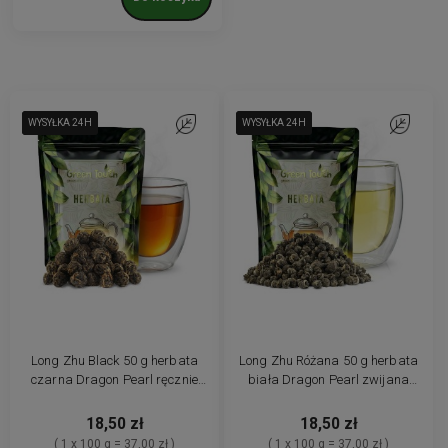
WYSYŁKA 24H
WYSYŁKA 24H
WYSYŁKA 24H
Do ulubionych
WYSYŁKA 24H
WYSYŁKA 24H
WYSYŁKA 24H
Do ulubio
Long Zhu Black 50 g herbata
Long Zhu Różana 50 g herbata
czarna Dragon Pearl ręcznie
biała Dragon Pearl zwijana
zwijana liściasta
liściasta z różą
18,50 zł
18,50 zł
( 1 x 100 g = 37,00 zł )
( 1 x 100 g = 37,00 zł )