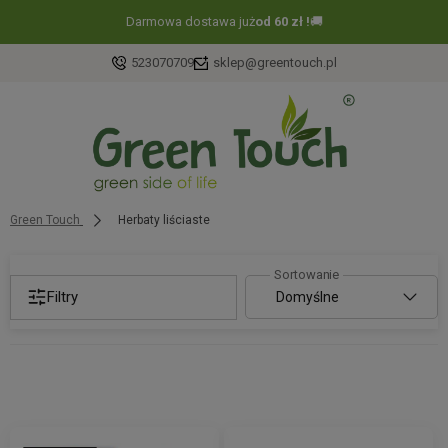
Darmowa dostawa już
od 60 zł !
🚚
523070709
sklep@greentouch.pl
Green Touch
Herbaty liściaste
Filtry