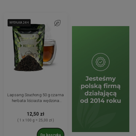
WYSYŁKA 24H
WYSYŁKA 24H
WYSYŁKA 24H
Do ulubionych
Lapsang Souchong 50 g czarna
herbata liściasta wędzona
chińska
12,50 zł
( 1 x 100 g = 25,00 zł )
Do koszyka