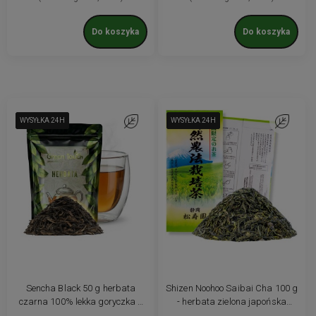
Do koszyka
Do koszyka
WYSYŁKA 24H
WYSYŁKA 24H
WYSYŁKA 24H
WYSYŁKA 24H
Do ulubionych
WYSYŁKA 24H
WYSYŁKA 24H
WYSYŁKA 24H
WYSYŁKA 24H
Do ulubio
Sencha Black 50 g herbata
Shizen Noohoo Saibai Cha 100 g
czarna 100% lekka goryczka z
- herbata zielona japońska
prażoną nutą
Shizuoka