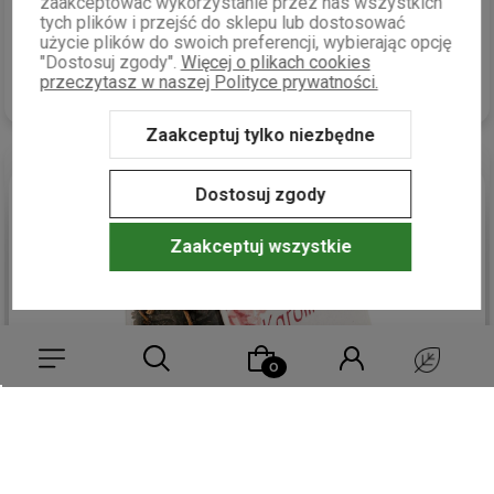
zaakceptować wykorzystanie przez nas wszystkich
Satysfakcjonująco, szybko i sprawnie. Realizacja zamówienia
tych plików i przejść do sklepu lub dostosować
bez zarzutu. Szybka i bezpieczna
dostawa
.
użycie plików do swoich preferencji, wybierając opcję
wczoraj
"Dostosuj zgody".
Więcej o plikach cookies
przeczytasz w naszej Polityce prywatności.
0
0
Zaakceptuj tylko niezbędne
Dostosuj zgody
podgląd
Zaakceptuj wszystkie
Beata
zweryfikowano
Wybierz coś dla siebie z naszej aktualnej oferty lub zaloguj się,
5
aby przywrócić dodane produkty do listy z poprzedniej sesji.