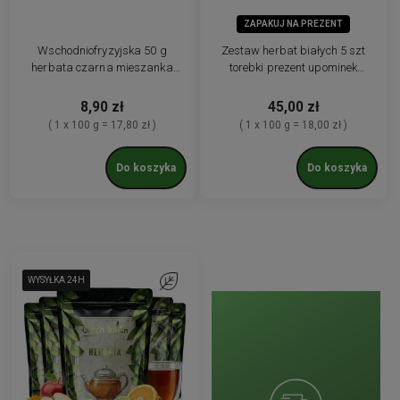
ZAPAKUJ NA PREZENT
Wschodniofryzyjska 50 g
Zestaw herbat białych 5 szt
herbata czarna mieszanka
torebki prezent upominek
czarnych herbat
herbata biała premium
8,90 zł
45,00 zł
( 1 x 100 g = 17,80 zł )
( 1 x 100 g = 18,00 zł )
Do koszyka
Do koszyka
WYSYŁKA 24H
WYSYŁKA 24H
WYSYŁKA 24H
WYSYŁKA 24H
WYSYŁKA 24H
WYSYŁKA 24H
Do ulubionych