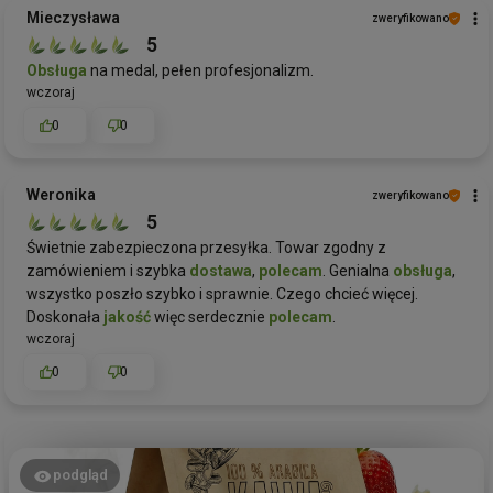
Mieczysława
zweryfikowano
5
Obsługa
na medal, pełen profesjonalizm.
wczoraj
0
0
Weronika
zweryfikowano
5
Świetnie zabezpieczona przesyłka. Towar zgodny z
zamówieniem i szybka
dostawa
,
polecam
. Genialna
obsługa
,
wszystko poszło szybko i sprawnie. Czego chcieć więcej.
Doskonała
jakość
więc serdecznie
polecam
.
wczoraj
0
0
podgląd