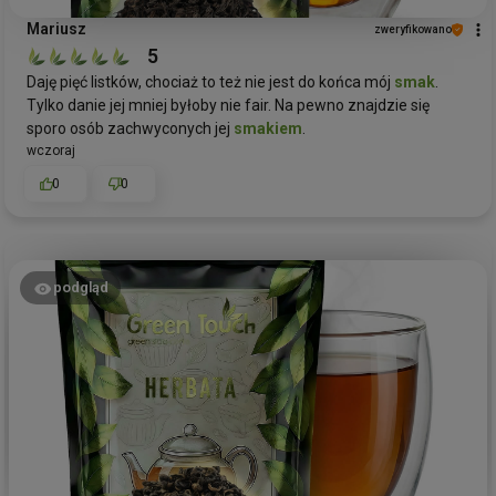
Mariusz
zweryfikowano
5
Daję pięć listków, chociaż to też nie jest do końca mój
smak
.
Tylko danie jej mniej byłoby nie fair. Na pewno znajdzie się
sporo osób zachwyconych jej
smakiem
.
wczoraj
0
0
podgląd