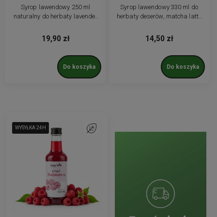
Syrop lawendowy 250 ml
Syrop lawendowy 330 ml do
naturalny do herbaty lavender
herbaty deserów, matcha latte
matcha latte z cukrem
drinków lawenda
trzcinowym
19,90 zł
14,50 zł
Do koszyka
Do koszyka
WYSYŁKA 24H
WYSYŁKA 24H
WYSYŁKA 24H
Do ulubionych