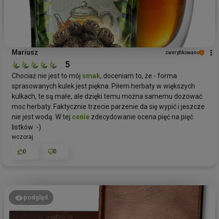
Mariusz
zweryfikowano
5
Chociaż nie jest to mój
smak
, doceniam to, że - forma
sprasowanych kulek jest piękna. Piłem herbaty w większych
kulkach, te są małe, ale dzięki temu można samemu dozować
moc herbaty. Faktycznie trzecie parzenie da się wypić i jeszcze
nie jest wodą. W tej
cenie
zdecydowanie ocena pięć na pięć
listków :-)
wczoraj
0
0
podgląd