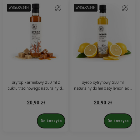
WYSYŁKA 24H
WYSYŁKA 24H
WYSYŁKA 24H
Do ulubionych
WYSYŁKA 24H
WYSYŁKA 24H
WYSYŁKA 24H
Do ulubio
Sryrop karmelowy 250 ml z
Syrop cytrynowy 250 ml
cukru trzcinowego naturalny do
naturalny do herbaty lemoniady
kawy latte karmel
z cytryn
20,90 zł
20,90 zł
Do koszyka
Do koszyka