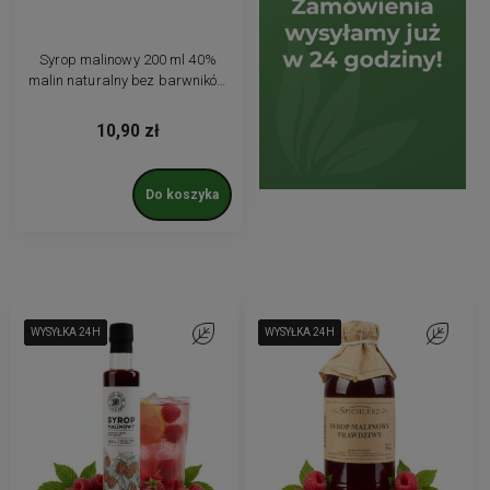
Syrop malinowy 200 ml 40%
malin naturalny bez barwników
i konserwantów
10,90 zł
Do koszyka
WYSYŁKA 24H
WYSYŁKA 24H
WYSYŁKA 24H
WYSYŁKA 24H
Do ulubionych
WYSYŁKA 24H
WYSYŁKA 24H
WYSYŁKA 24H
WYSYŁKA 24H
Do ulubio