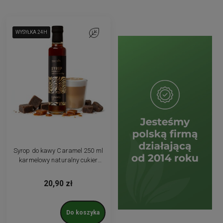
WYSYŁKA 24H
WYSYŁKA 24H
WYSYŁKA 24H
Do ulubionych
Syrop do kawy Caramel 250 ml
karmelowy naturalny cukier
Panela (Muscovado)
20,90 zł
Do koszyka