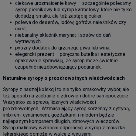
ciekawe urozmaicenie kawy – szczególnie polecamy
syrop piernikowy lub syrop karmelowy, które nie tylko
dodadzą smaku, ale też zastąpią cukier.
polewa do deserów, lodów, gofrów, naleśników czy
ciast,
niebanalny składnik marynat i sosów do dań
wytrawnych,
pyszny dodatek do grzanego piwa lub wina.
elegancki prezent – poręczna butelka i estetyczne
opakowanie sprawiają, że syrop może świetnie
uzupełnić niezobowiązujący podarunek.
Naturalne syropy o prozdrowotnych właściwościach
Syropy z naszej kolekcji to nie tylko smakowity wybór, ale
też sposób na zadbanie o zdrowie i dobre samopoczucie.
Wszystko za sprawą licznych właściwości
prozdrowotnych. Wzmacniający syrop korzenny z cytryną,
imbirem, cynamonem, goździkami i miodem będzie
najlepszym kompanem długich, zimowych wieczorów.
Syrop malinowy wzmocni odporność, a syrop z mniszka
lekarskiego pomoże w walce z wirusami.