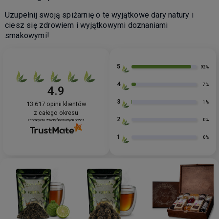
Uzupełnij swoją spiżarnię o te wyjątkowe dary natury i
ciesz się zdrowiem i wyjątkowymi doznaniami
smakowymi!
5
92%
4
7%
4.9
3
1%
13 617
opinii klientów
z całego okresu
2
0%
zebranych i zweryfikowanych przez
1
0%