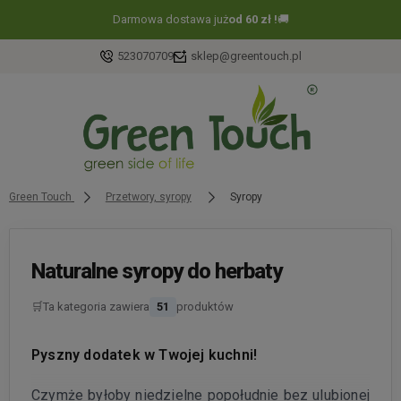
Darmowa dostawa już
od 60 zł !
🚚
523070709
sklep@greentouch.pl
Green Touch
Przetwory, syropy
Syropy
Naturalne syropy do herbaty
🛒
Ta kategoria zawiera
51
produktów
Pyszny dodatek w Twojej kuchni!
Czymże byłoby niedzielne popołudnie bez ulubionej