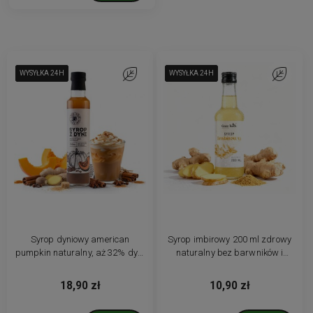
WYSYŁKA 24H
WYSYŁKA 24H
WYSYŁKA 24H
WYSYŁKA 24H
Do ulubionych
WYSYŁKA 24H
WYSYŁKA 24H
WYSYŁKA 24H
Do ulubio
Syrop dyniowy american
Syrop imbirowy 200 ml zdrowy
pumpkin naturalny, aż 32% dyni
naturalny bez barwników i
z przyprawami 250 ml
konserwantów
18,90 zł
10,90 zł