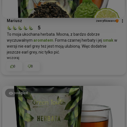
Mariusz
zweryfikowano
5
To moja ukochana herbata. Mocna, z bardzo dobrze
wyczuwalnym
aromatem
. Forma czarnej herbaty i jej
smak
w
wersji nie earl grey też jest moją ulubioną. Więc dodatnie
jeszcze earl grey, nic tylko pić.
wczoraj
0
0
podgląd