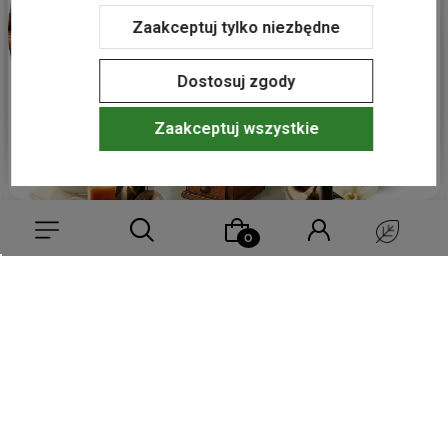
oczekiwania. Zapraszamy ponownie do odkrywania
naszych wyjątkowych zestawów!
Zaakceptuj tylko niezbędne
Dostosuj zgody
Zaakceptuj wszystkie
Agnieszka
zweryfikowano
5
polecam
, pyszna, idealnie wybrany smak❤️
wczoraj
0
0
Wybierz coś dla siebie z naszej aktualnej oferty lub zaloguj się,
aby przywrócić dodane produkty do listy z poprzedniej sesji.
Komentarz sklepu
Bardzo dziękujemy za wspaniałą opinię! Cieszymy się, że
kawa smakowa Irish Cream arabica przypadła Pani do
gustu i że
smak
kremu irlandzkiego spełnił oczekiwania. To