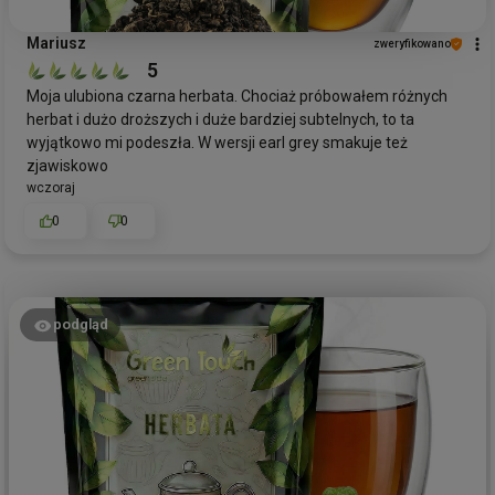
Mariusz
zweryfikowano
5
Moja ulubiona czarna herbata. Chociaż próbowałem różnych
herbat i dużo droższych i duże bardziej subtelnych, to ta
wyjątkowo mi podeszła. W wersji earl grey smakuje też
zjawiskowo
wczoraj
0
0
podgląd