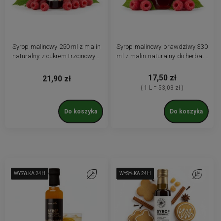
Syrop malinowy 250 ml z malin
Syrop malinowy prawdziwy 330
naturalny z cukrem trzcinowym
ml z malin naturalny do herbaty
premium
deserów
17,50 zł
21,90 zł
( 1 L = 53,03 zł )
Do koszyka
Do koszyka
WYSYŁKA 24H
WYSYŁKA 24H
WYSYŁKA 24H
WYSYŁKA 24H
WYSYŁKA 24H
Do ulubionych
WYSYŁKA 24H
WYSYŁKA 24H
WYSYŁKA 24H
WYSYŁKA 24H
WYSYŁKA 24H
Do ulubio