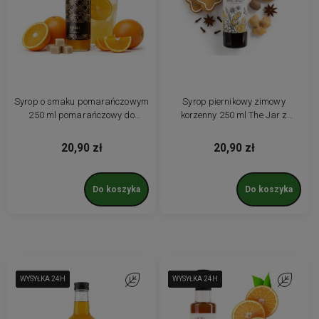
Syrop o smaku pomarańczowym
Syrop piernikowy zimowy
250 ml pomarańczowy do
korzenny 250 ml The Jar z
herbaty oranżady
cukrem trzcinowym
20,90 zł
20,90 zł
Do koszyka
Do koszyka
WYSYŁKA 24H
WYSYŁKA 24H
WYSYŁKA 24H
WYSYŁKA 24H
Do ulubionych
WYSYŁKA 24H
WYSYŁKA 24H
WYSYŁKA 24H
WYSYŁKA 24H
WYSYŁKA 24H
Do ulubio