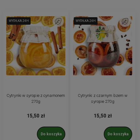
WYSYŁKA 24H
WYSYŁKA 24H
Do ulubionych
WYSYŁKA 24H
WYSYŁKA 24H
Do ulubio
Cytrynki w syropie z cynamonem
Cytrynki z czarnym bzem w
270g
syropie 270g
15,50 zł
15,50 zł
Do koszyka
Do koszyka