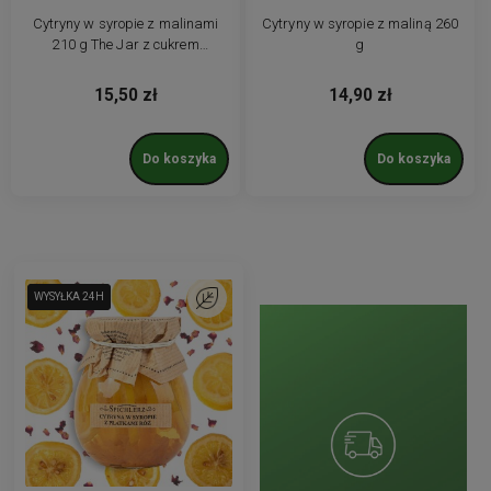
Cytryny w syropie z malinami
Cytryny w syropie z maliną 260
210 g The Jar z cukrem
g
trzcinowym
15,50 zł
14,90 zł
Do koszyka
Do koszyka
WYSYŁKA 24H
WYSYŁKA 24H
Do ulubionych