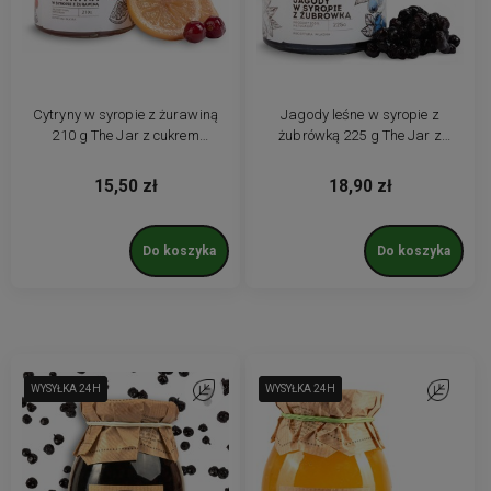
Cytryny w syropie z żurawiną
Jagody leśne w syropie z
210 g The Jar z cukrem
żubrówką 225 g The Jar z
trzcinowym
cukrem trzcinowym
15,50 zł
18,90 zł
Do koszyka
Do koszyka
WYSYŁKA 24H
WYSYŁKA 24H
Do ulubionych
WYSYŁKA 24H
WYSYŁKA 24H
Do ulubio