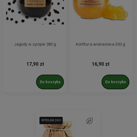
Jagody w syropie 280 g
Konfitura ananasowa 300 g
17,90 zł
16,90 zł
Do koszyka
Do koszyka
WYSYŁKA 24H
WYSYŁKA 24H
Do ulubionych