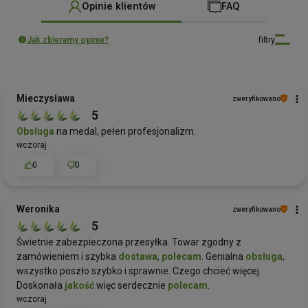
Opinie klientów
FAQ
filtry
Jak zbieramy opinie?
Mieczysława
zweryfikowano
5
Obsługa
na medal, pełen profesjonalizm.
wczoraj
0
0
Weronika
zweryfikowano
5
Świetnie zabezpieczona przesyłka. Towar zgodny z
zamówieniem i szybka
dostawa
,
polecam
. Genialna
obsługa
,
wszystko poszło szybko i sprawnie. Czego chcieć więcej.
Doskonała
jakość
więc serdecznie
polecam
.
wczoraj