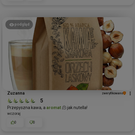
podgląd
Zuzanna
zweryfikowano
5
Przepyszna kawa, a
aromat
🫠 jak nutella!
wczoraj
0
0