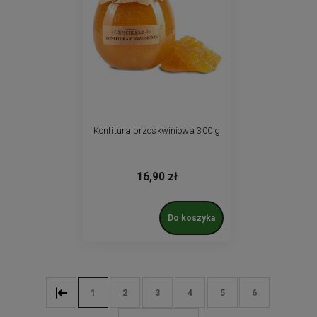
Konfitura brzoskwiniowa 300 g
16,90 zł
Do koszyka
1
2
3
4
5
6