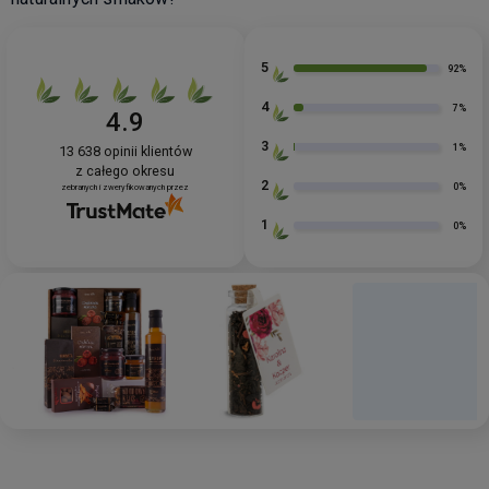
5
92%
4
7%
4.9
3
1%
13 638
opinii klientów
z całego okresu
2
0%
zebranych i zweryfikowanych przez
1
0%