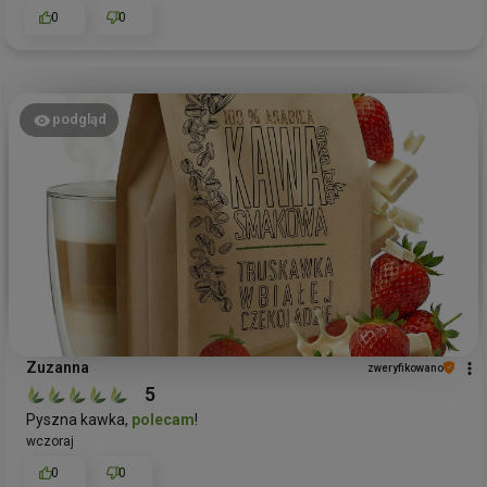
0
0
podgląd
Zuzanna
zweryfikowano
5
Pyszna kawka,
polecam
!
wczoraj
0
0