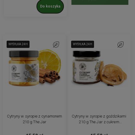
Do koszyka
WYSYŁKA 24H
WYSYŁKA 24H
Do ulubionych
WYSYŁKA 24H
WYSYŁKA 24H
WYSYŁKA 24H
Do ulubio
Cytryny w syropie z cynamonem
Cytryny w syropie z goździkami
210 g The Jar
210 g The Jar z cukrem
trzcinowym