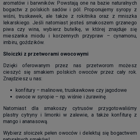
aromatów i barwników. Powstają one na bazie naturalnych
bogactw z polskich sadów i pól. Proponujemy syropy z
wiśni, truskawek, ale także z rokitnika oraz z mniszka
lekarskiego. Jeśli natomiast jesteś smakoszem grzanego
piwa czy wina, wybierz butelkę, w której znajduje się
mieszanka miodu i korzennych przypraw – cynamonu,
imbiru, goździków.
Słoiczki z przetworami owocowymi
Dzięki oferowanym przez nas przetworom możesz
cieszyć się smakiem polskich owoców przez cały rok.
Znajdziesz u nas:
konfitury – malinowe, truskawkowe czy jagodowe
owoce w syropie – np. wiśnie i żurawinę.
Natomiast dla smakoszy cytrusów przygotowaliśmy
plastry cytryny i limonki w zalewie, a także konfiturę z
mango i ananasową.
Wybierz słoiczek pełen owoców i delektuj się bogactwem
naturalnych smaków!