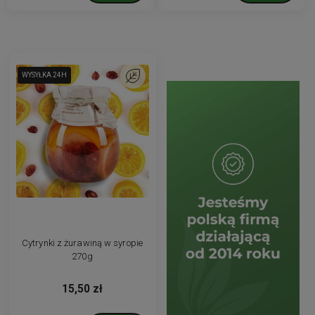
WYSYŁKA 24H
WYSYŁKA 24H
Do ulubionych
Cytrynki z żurawiną w syropie
270g
15,50 zł