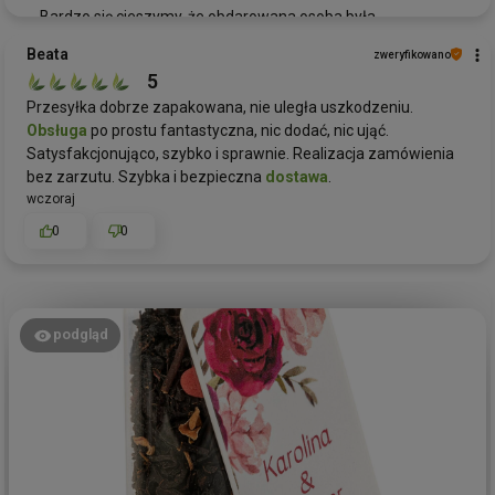
Bardzo się cieszymy, że obdarowana osoba była
zadowolona z naszego zestawu prezentowego! To dla nas
Beata
zweryfikowano
ogromna radość wiedzieć, że nasze produkty przynoszą
5
radość i spełniają oczekiwania. Jeśli będziesz
Przesyłka dobrze zapakowana, nie uległa uszkodzeniu.
potrzebowała kolejnych wyjątkowych
prezentów
,
Obsługa
po prostu fantastyczna, nic dodać, nic ująć.
zapraszamy ponownie do Green Touch.
Satysfakcjonująco, szybko i sprawnie. Realizacja zamówienia
bez zarzutu. Szybka i bezpieczna
dostawa
.
wczoraj
0
0
podgląd