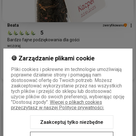
Beata
zweryfikowano
5
Bardzo fajne podziękowania dla gości
wczoraj
0
0
🍪 Zarządzanie plikami cookie
Pliki cookies i pokrewne im technologie umożliwiają
Komentarz sklepu
poprawne działanie strony i pomagają nam
dostosować ofertę do Twoich potrzeb. Możesz
Dziękujemy serdecznie za pozytywną opinię! Cieszymy się,
zaakceptować wykorzystanie przez nas wszystkich
że buteleczka szklana z herbatą jako podziękowanie dla
tych plików i przejść do sklepu lub dostosować
gości przypadła Pani do gustu. Staramy się, aby nasze
użycie plików do swoich preferencji, wybierając opcję
produkty były nie tylko estetyczne, ale i wyjątkowe, dlatego
podgląd
"Dostosuj zgody".
Więcej o plikach cookies
takie komentarze są dla nas bardzo cenne. Pozdrawiamy
przeczytasz w naszej Polityce prywatności.
serdecznie!
Zaakceptuj tylko niezbędne