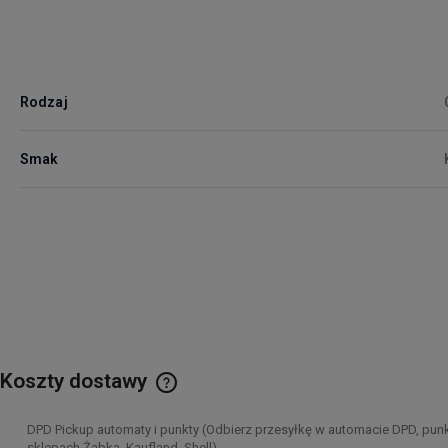
Rodzaj
Smak
Koszty dostawy
Cena nie zawiera ewentualnych kosztów
DPD Pickup automaty i punkty
(Odbierz przesyłkę w automacie DPD, punk
płatności
sklepach Żabka, Kaufland, Shell)