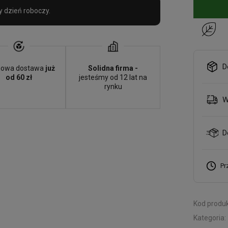
y dzień roboczy.
D
owa dostawa
już
Solidna firma -
od 60 zł
jesteśmy od 12 lat na
rynku
W
D
Pr
Kod produk
Kategoria: