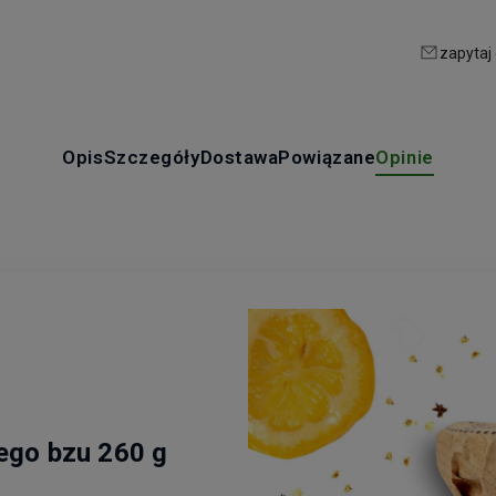
zapytaj
Opis
Szczegóły
Dostawa
Powiązane
Opinie
ego bzu 260 g