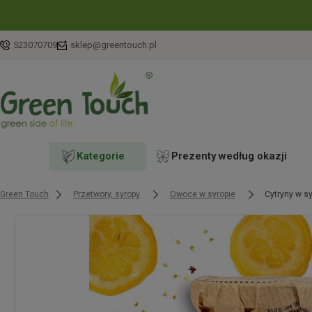
523070709
sklep@greentouch.pl
Kategorie
Prezenty według okazji
Green Touch
Przetwory, syropy
Owoce w syropie
Cytryny w s