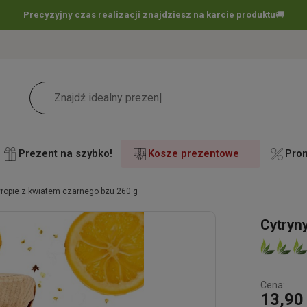
Darmowa dostawa już
od 60 zł !
🚚
Prezent na szybko!
Kosze prezentowe
Pro
yropie z kwiatem czarnego bzu 260 g
Cytryn
Cena:
13,90 