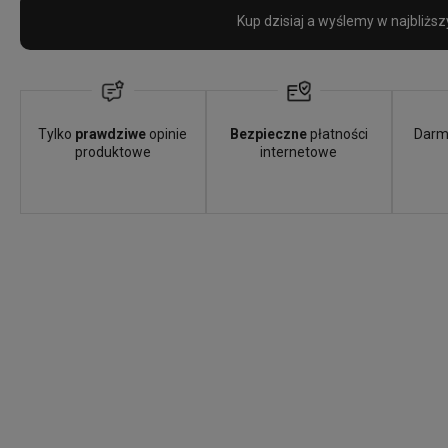
Kup dzisiaj a wyślemy w najbliższ
Tylko
prawdziwe
opinie
Bezpieczne
płatności
Darm
produktowe
internetowe