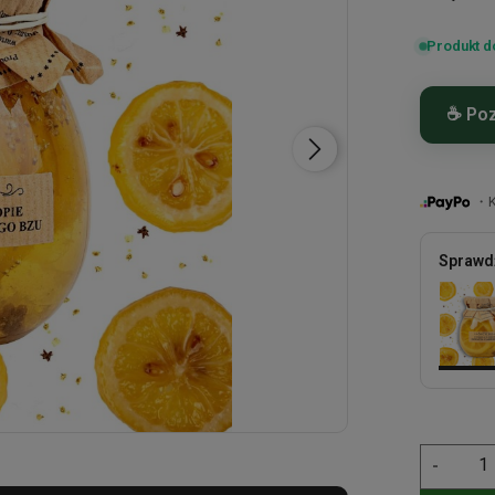
Produkt d
☕ Poz
Składni
・Ku
Sprawdź
-