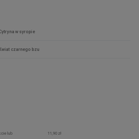
Cytryna w syropie
Kwiat czarnego bzu
cie lub
11,90 zł