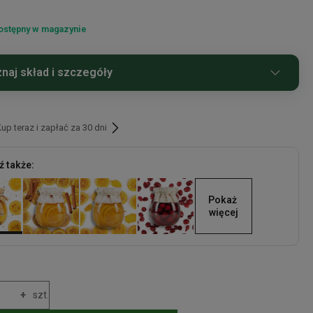
ostępny w magazynie
naj skład i szczegóły
ki:
cytryny (43%), cukier, woda, kwiaty czarnego zbu.
p teraz i zapłać za 30 dni
 także:
Pokaż 
więcej
+
szt.