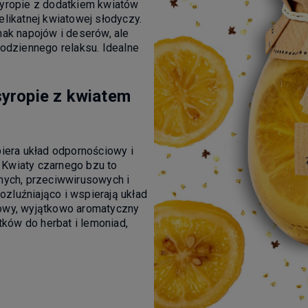
syropie z dodatkiem kwiatów
likatnej kwiatowej słodyczy.
mak napojów i deserów, ale
codziennego relaksu. Idealne
syropie z kwiatem
iera układ odpornościowy i
Kwiaty czarnego bzu to
nych, przeciwwirusowych i
ozluźniająco i wspierają układ
łowy, wyjątkowo aromatyczny
tków do herbat i lemoniad,