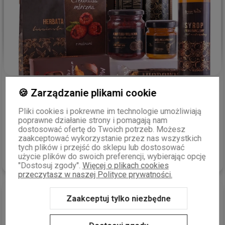
Ewelina
zweryfikowano
🍪 Zarządzanie plikami cookie
5
Osoba obdarowana była bardzo zadowolona:)
Pliki cookies i pokrewne im technologie umożliwiają
w tym tygodniu
poprawne działanie strony i pomagają nam
dostosować ofertę do Twoich potrzeb. Możesz
0
0
zaakceptować wykorzystanie przez nas wszystkich
tych plików i przejść do sklepu lub dostosować
użycie plików do swoich preferencji, wybierając opcję
Komentarz sklepu
"Dostosuj zgody".
Więcej o plikach cookies
Bardzo się cieszymy, że obdarowana osoba była
przeczytasz w naszej Polityce prywatności.
zadowolona z naszego zestawu prezentowego! To dla nas
Beata
zweryfikowano
ogromna radość wiedzieć, że nasze produkty przynoszą
Zaakceptuj tylko niezbędne
5
radość i spełniają oczekiwania. Jeśli będziesz
Przesyłka dobrze zapakowana, nie uległa uszkodzeniu.
potrzebowała kolejnych wyjątkowych
prezentów
,
Obsługa
po prostu fantastyczna, nic dodać, nic ująć.