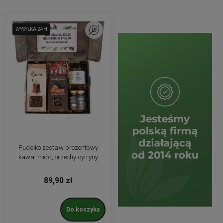
WYSYŁKA 24H
WYSYŁKA 24H
Do ulubionych
Pudełko zestaw prezentowy
kawa, miód, orzechy cytryny
czekolada upominek
89,90 zł
Do koszyka