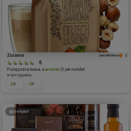
Zuzanna
zweryfikowano
5
Przepyszna kawa, a
aromat
🫠 jak nutella!
w tym tygodniu
0
0
podgląd