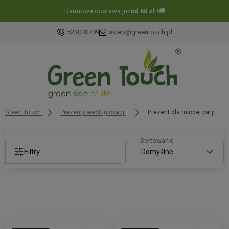
Darmowa dostawa już
od 60 zł !
🚚
523070709
sklep@greentouch.pl
Green Touch
Prezenty według okazji
Prezent dla młodej pary
Filtry