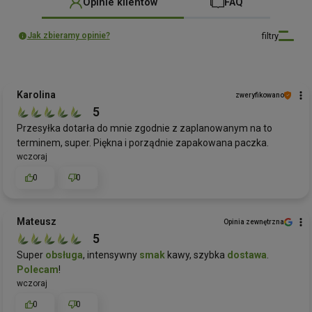
Opinie klientów
FAQ
filtry
Jak zbieramy opinie?
Karolina
zweryfikowano
5
Przesyłka dotarła do mnie zgodnie z zaplanowanym na to
terminem, super. Piękna i porządnie zapakowana paczka.
wczoraj
0
0
Mateusz
Opinia zewnętrzna
5
Super
obsługa
, intensywny
smak
kawy, szybka
dostawa
.
Polecam
!
wczoraj
0
0