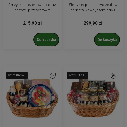
Skrzynka prezentowa zestaw
Skrzynka prezentowa zestaw
herbat i przetworów z
herbata, kawa, czekolady z
grawerunkiem
grawerunkiem
215,90 zł
299,90 zł
Do koszyka
Do koszyka
WYSYŁKA 24H
WYSYŁKA 24H
WYSYŁKA 24H
WYSYŁKA 24H
WYSYŁKA 24H
Do ulubionych
WYSYŁKA 24H
WYSYŁKA 24H
WYSYŁKA 24H
WYSYŁKA 24H
WYSYŁKA 24H
Do ulubio