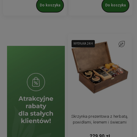
Do koszyka
Do koszyka
WYSYŁKA 24H
WYSYŁKA 24H
Do ulubion
Skrzynka prezentowa z herbatą,
powidłami, kremem i świecami
229,90 zł