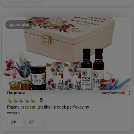
podgląd
Dagmara
zweryfikowano
5
Piękny
prezent
, grafika i środek perfekcyjny
wczoraj
0
0