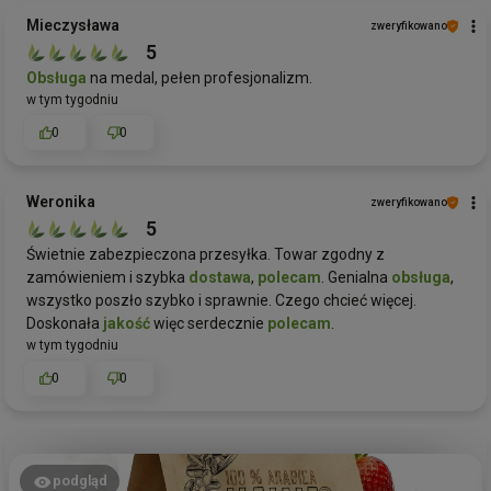
Mieczysława
zweryfikowano
5
Obsługa
na medal, pełen profesjonalizm.
w tym tygodniu
0
0
Weronika
zweryfikowano
5
Świetnie zabezpieczona przesyłka. Towar zgodny z
zamówieniem i szybka
dostawa
,
polecam
. Genialna
obsługa
,
wszystko poszło szybko i sprawnie. Czego chcieć więcej.
Doskonała
jakość
więc serdecznie
polecam
.
w tym tygodniu
0
0
podgląd