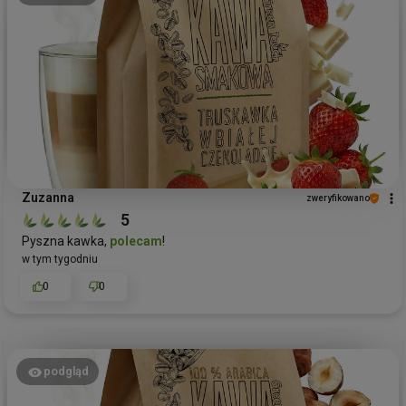
Zuzanna
zweryfikowano
5
Pyszna kawka,
polecam
!
w tym tygodniu
0
0
podgląd