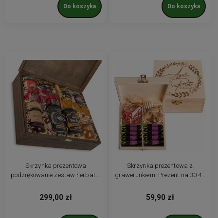
Do koszyka
Do koszyka
Skrzynka prezentowa
Skrzynka prezentowa z
podziękowanie zestaw herbata,
grawerunkiem. Prezent na 30 40
kawa, słodycze i świece
50 60 urodziny, Dzień Ojca,
Zakończenie roku szkolnego.
299,00 zł
59,90 zł