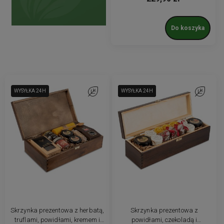
Do koszyka
WYSYŁKA 24H
Do ulubionych
WYSYŁKA 24H
WYSYŁKA 24H
Do ulubio
Skrzynka prezentowa z herbatą,
Skrzynka prezentowa z
truflami, powidłami, kremem i
powidłami, czekoladą i