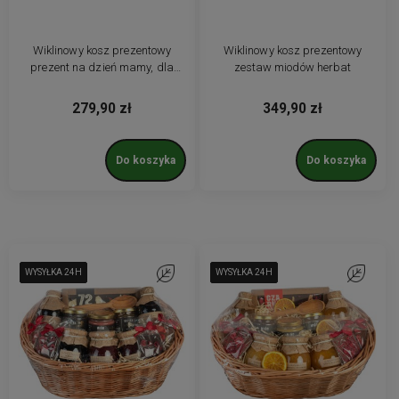
Wiklinowy kosz prezentowy
Wiklinowy kosz prezentowy
prezent na dzień mamy, dla
zestaw miodów herbat
kobiet
279,90 zł
349,90 zł
Do koszyka
Do koszyka
WYSYŁKA 24H
WYSYŁKA 24H
WYSYŁKA 24H
WYSYŁKA 24H
WYSYŁKA 24H
Do ulubionych
WYSYŁKA 24H
WYSYŁKA 24H
WYSYŁKA 24H
WYSYŁKA 24H
WYSYŁKA 24H
Do ulubio