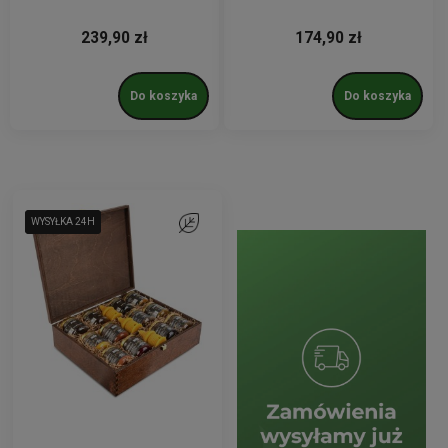
świecą
świecami
239,90 zł
174,90 zł
Do koszyka
Do koszyka
WYSYŁKA 24H
WYSYŁKA 24H
Do ulubionych