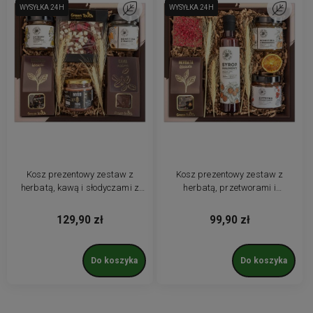
WYSYŁKA 24H
WYSYŁKA 24H
Do ulubionych
WYSYŁKA 24H
WYSYŁKA 24H
Do ulubio
Kosz prezentowy zestaw z
Kosz prezentowy zestaw z
herbatą, kawą i słodyczami z
herbatą, przetworami i
przetworami. Pudełko
czekoladką. Pudełko prezentowe
prezentowe
129,90 zł
99,90 zł
Do koszyka
Do koszyka