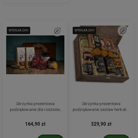
WYSYŁKA 24H
WYSYŁKA 24H
WYSYŁKA 24H
Do ulubionych
WYSYŁKA 24H
WYSYŁKA 24H
WYSYŁKA 24H
Do ulubio
Skrzynka prezentowa
Skrzynka prezentowa
podziękowanie dla rodziców,
podziękowanie zestaw herbata,
świadków zestaw herbat
kawa, kremy i świece
grawer
164,90 zł
329,90 zł