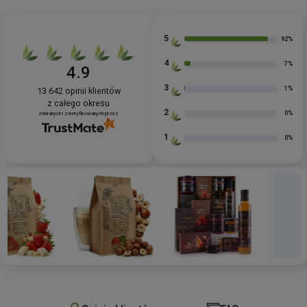
5
92%
4
7%
4.9
3
1%
13 642
opinii klientów
z całego okresu
2
0%
zebranych i zweryfikowanych przez
1
0%