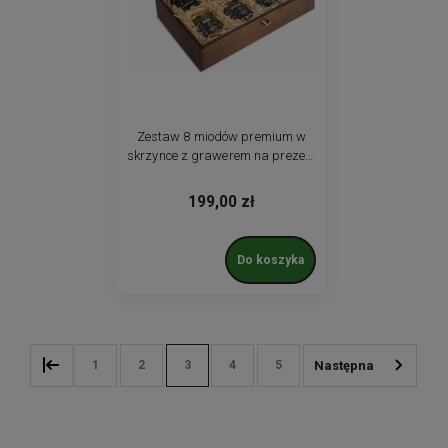
Zestaw 8 miodów premium w
skrzynce z grawerem na prezent
podziękowania
199,00 zł
Do koszyka
1
2
3
4
5