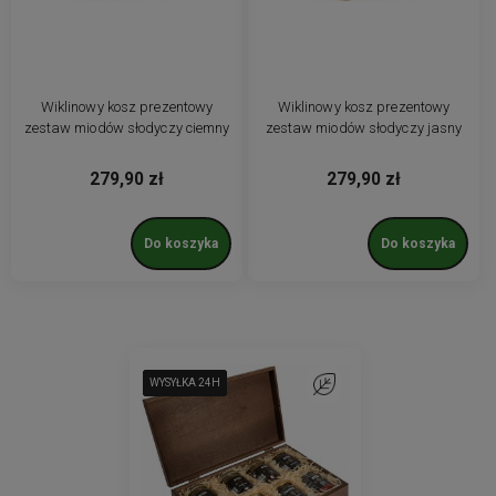
Wiklinowy kosz prezentowy
Wiklinowy kosz prezentowy
zestaw miodów słodyczy ciemny
zestaw miodów słodyczy jasny
279,90 zł
279,90 zł
Do koszyka
Do koszyka
WYSYŁKA 24H
WYSYŁKA 24H
WYSYŁKA 24H
WYSYŁKA 24H
WYSYŁKA 24H
Do ulubionych