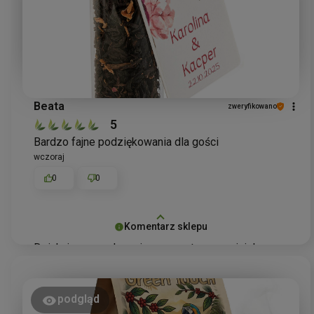
Beata
zweryfikowano
5
Bardzo fajne podziękowania dla gości
wczoraj
0
0
Komentarz sklepu
Dziękujemy serdecznie za pozytywną opinię!
Cieszymy się, że buteleczka szklana z herbatą jako
podziękowanie dla gości przypadła Pani do gustu.
Staramy się, aby nasze produkty były nie tylko
podgląd