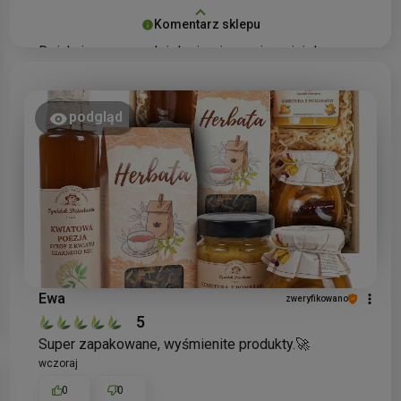
Komentarz sklepu
Dziękujemy za podzielenie się swoją opinią!
Cieszymy się, że herbata czarna 'Wesołych Świąt' z
płatkami śniegu i jarzębiną przypadła Pani do gustu.
To wyjątkowa mieszanka, która idealnie wpisuje się
podgląd
w świąteczny klimat. Mamy nadzieję, że będzie
Pani towarzyszyć w wielu miłych chwilach.
Ewa
zweryfikowano
5
Super zapakowane, wyśmienite produkty.🚀
wczoraj
0
0