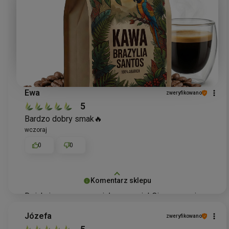
estetyczne, ale i wyjątkowe, dlatego takie
komentarze są dla nas bardzo cenne. Pozdrawiamy
serdecznie!
Ewa
zweryfikowano
5
Bardzo dobry smak🔥
wczoraj
0
0
Komentarz sklepu
Dziękujemy za wspaniałą recenzję! Cieszymy się,
że kawa Brazylia Santos przypadła Pani do gustu
Józefa
zweryfikowano
swoim
smakiem
. To dla nas ogromna radość, gdy