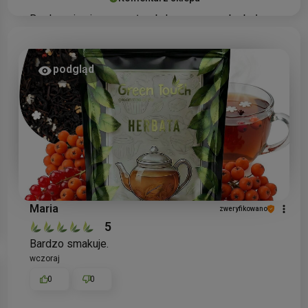
Bardzo się cieszymy, że obdarowana osoba była
zadowolona z naszego zestawu prezentowego! To
dla nas ogromna radość wiedzieć, że nasze
produkty przynoszą radość i spełniają oczekiwania.
podgląd
Jeśli będziesz potrzebowała kolejnych
wyjątkowych
prezentów
, zapraszamy ponownie
do Green Touch.
Maria
zweryfikowano
5
Bardzo smakuje.
wczoraj
0
0