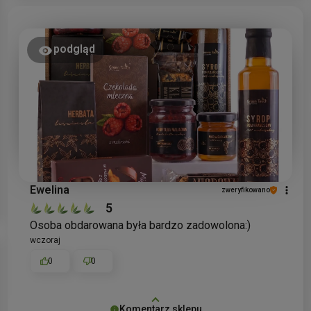
podgląd
Ewelina
zweryfikowano
5
Osoba obdarowana była bardzo zadowolona:)
wczoraj
0
0
Komentarz sklepu