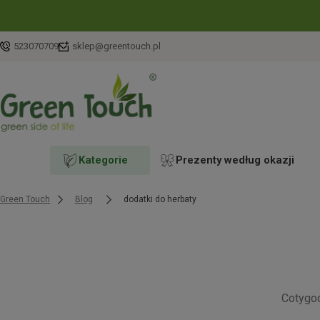
523070709
sklep@greentouch.pl
Kategorie
Prezenty według okazji
Green Touch
Blog
dodatki do herbaty
Cotygo