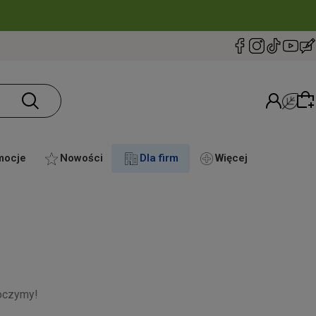
mocje
Nowości
Dla firm
Więcej
Wybierz coś dla siebie z naszej aktualnej oferty
lub zaloguj się, aby przywrócić dodane produkty
do listy z poprzedniej sesji.
oczymy!