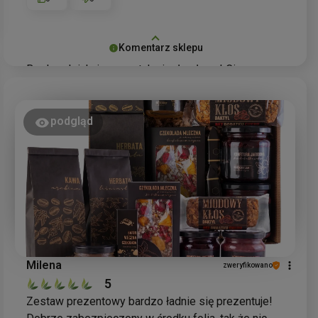
Komentarz sklepu
Bardzo dziękujemy za tak ciepłe słowa! Cieszymy
się, że kawa smakowa truskawkowa z białą
czekoladą przypadła Pani do gustu. To wspaniale,
że nasza szybka
wysyłka
spełniła Pani
podgląd
oczekiwania. Zapraszamy ponownie do odkrywania
kolejnych
smaków
w naszej ofercie. Pozdrawiamy
serdecznie!
Milena
zweryfikowano
5
Zestaw prezentowy bardzo ładnie się prezentuje!