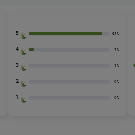
5
92%
4
7%
3
1%
2
0%
1
0%