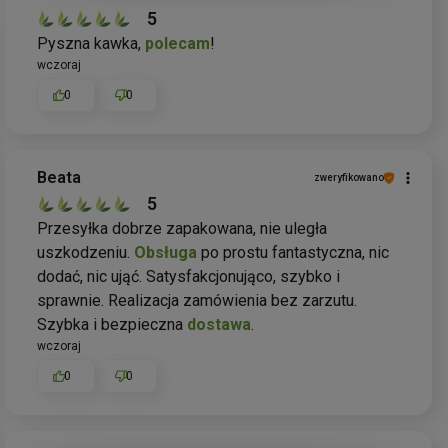
5
Pyszna kawka,
polecam
!
wczoraj
0
0
Beata
zweryfikowano
5
Przesyłka dobrze zapakowana, nie uległa
uszkodzeniu.
Obsługa
po prostu fantastyczna, nic
dodać, nic ująć. Satysfakcjonująco, szybko i
sprawnie. Realizacja zamówienia bez zarzutu.
Szybka i bezpieczna
dostawa
.
wczoraj
0
0