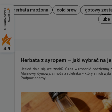
herbata mrożona
cold brew
gotowy zest
SPRAWDŹ OPINIE
ube
4.9
Herbata z syropem – jaki wybrać na je
Jesień daje się we znaki? Czas wzmocnić codzienną
Malinowy, dyniowy, a może z rokitnika – który z nich wyb
Podpowiadamy!