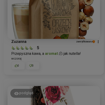
Zuzanna
zweryfikowano
5
Przepyszna kawa, a
aromat
🫠 jak nutella!
wczoraj
0
0
podgląd