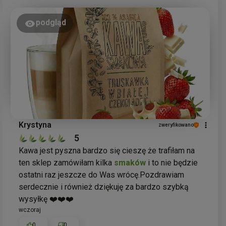
podgląd
Krystyna
zweryfikowano
5
Kawa jest pyszna bardzo się cieszę że trafiłam na
ten sklep zamówiłam kilka
smaków
i to nie będzie
ostatni raz jeszcze do Was wrócę.Pozdrawiam
serdecznie i również dziękuję za bardzo szybką
wysyłkę ❤️❤️❤️
wczoraj
0
0