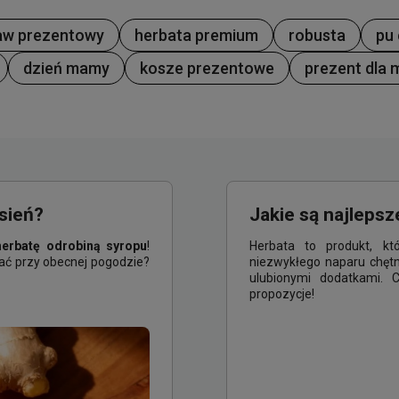
aw prezentowy
herbata premium
robusta
pu 
dzień mamy
kosze prezentowe
prezent dla
sień?
Jakie są najlepsz
herbatę odrobiną syropu
!
Herbata to produkt, k
rać przy obecnej pogodzie?
niezwykłego naparu chętn
ulubionymi dodatkami. 
propozycje!