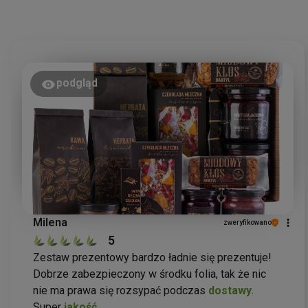
podgląd
Milena
zweryfikowano
5
Zestaw prezentowy bardzo ładnie się prezentuje!
Dobrze zabezpieczony w środku folia, tak że nic
nie ma prawa się rozsypać podczas
dostawy
.
Super
jakość
.