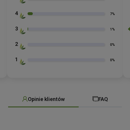
4
7%
3
1%
2
0%
1
0%
Opinie klientów
FAQ