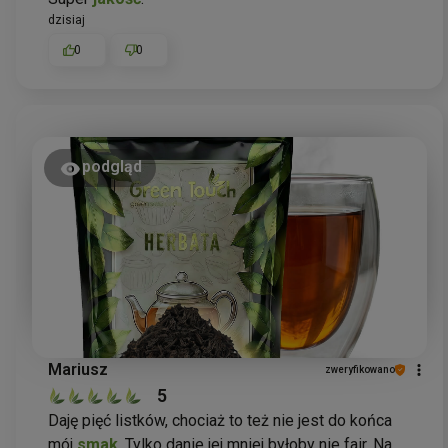
dzisiaj
0
0
podgląd
Mariusz
zweryfikowano
5
Daję pięć listków, chociaż to też nie jest do końca
mój
smak
. Tylko danie jej mniej byłoby nie fair. Na