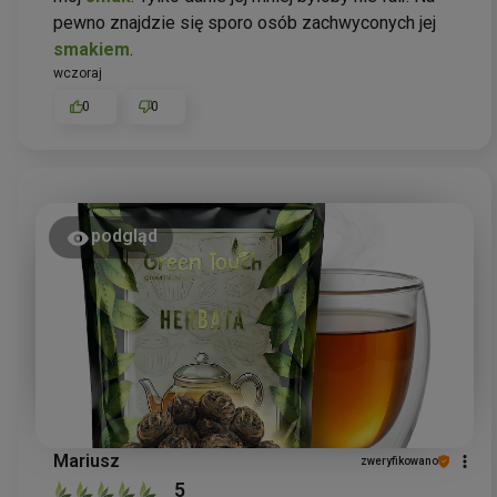
pewno znajdzie się sporo osób zachwyconych jej
smakiem
.
wczoraj
0
0
podgląd
Mariusz
zweryfikowano
5