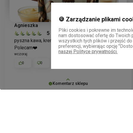
🍪 Zarządzanie plikami coo
Agnieszka
zweryfikowano
Pliki cookies i pokrewne im techno
5
nam dostosować ofertę do Twoich 
pyszna kawa, kremowy
smak
, ulubiona moja kawa.
wszystkich tych plików i przejść d
preferencji, wybierając opcję "Dosto
Polecam❤️
naszej Polityce prywatności.
wczoraj
0
0
Komentarz sklepu
Bardzo dziękujemy za tak pozytywną opinię!
Cieszymy się, że nasza kawa smakowa adwokat
advocat likier arabica przypadła Pani do gustu i
stała się ulubioną. Kremowy
smak
to coś, na co
podgląd
szczególnie zwracamy uwagę, więc miło słyszeć,
że spełnia Pani oczekiwania. Zachęcamy do