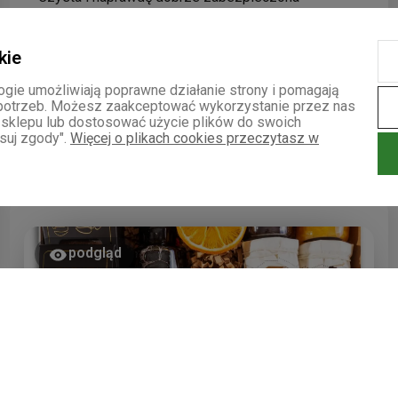
ogromna radość wiedzieć, że nasze produkty
przesyłka. Klient czuje, że jest najważniejszy. Dobra
sprawiają przyjemność. Zapraszamy do ponownych
robota. Zamówienie skompletowane bardzo
zakupów i odkrywania innych
smaków
z naszej
kie
sprawnie. Dobrze zapakowane. Jestem całkowicie
oferty!
zadowolona z zakupów w sklepie. Produkt
logie umożliwiają poprawne działanie strony i pomagają
wysokiej
jakości
.
potrzeb. Możesz zaakceptować wykorzystanie przez nas
o sklepu lub dostosować użycie plików do swoich
wczoraj
suj zgody".
Więcej o plikach cookies przeczytasz w
1
0
podgląd