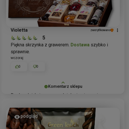
Violetta
zweryfikowano
5
Piękna skrzynka z grawerem.
Dostawa
szybko i
sprawnie.
wczoraj
0
0
Komentarz sklepu
Bardzo dziękujemy za podzielenie się swoją
opinią! Cieszymy się, że skrzynka prezentowa z
grawerunkiem przypadła Pani do gustu. Szybka i
sprawna
dostawa
to dla nas priorytet, dlatego miło
podgląd
nam słyszeć, że spełniliśmy Pani oczekiwania.