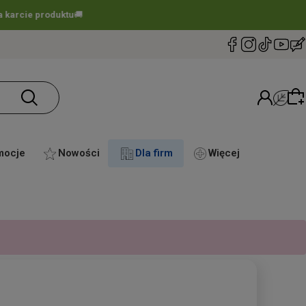
mocje
Nowości
Dla firm
Więcej
Wybierz coś dla siebie z naszej aktualnej oferty
lub zaloguj się, aby przywrócić dodane produkty
do listy z poprzedniej sesji.