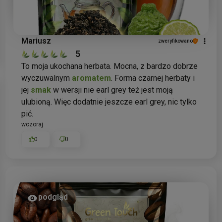
Mariusz
zweryfikowano
5
To moja ukochana herbata. Mocna, z bardzo dobrze
wyczuwalnym
aromatem
. Forma czarnej herbaty i
jej
smak
w wersji nie earl grey też jest moją
ulubioną. Więc dodatnie jeszcze earl grey, nic tylko
pić.
wczoraj
0
0
podgląd