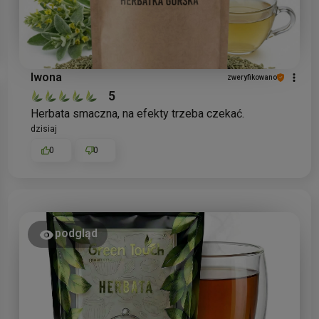
Iwona
zweryfikowano
5
Herbata smaczna, na efekty trzeba czekać.
dzisiaj
0
0
podgląd