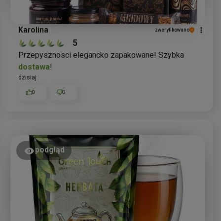
Karolina
zweryfikowano
5
Przepysznosci elegancko zapakowane! Szybka
dostawa
!
dzisiaj
0
0
podgląd