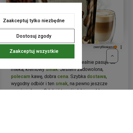
Zapraszamy ponownie do odkrywania naszych
wyjątkowych zestawów!
Zaakceptuj tylko niezbędne
Dostosuj zgody
Agnieszka
zweryfikowano
Zaakceptuj wszystkie
5
kawa jest pyszna, mało kwaśna, idealnie pasuje do
mleka, kremowy
smak
. Jestem zadowolona,
polecam
kawę, dobra
cena
. Szybka
dostawa
,
wygodny odbiór i ten
smak
, na pewno jeszcze
zamówię kawę. Od dziś to mój ulubiony sklep.
Polecam👍️❤️
wczoraj
0
0