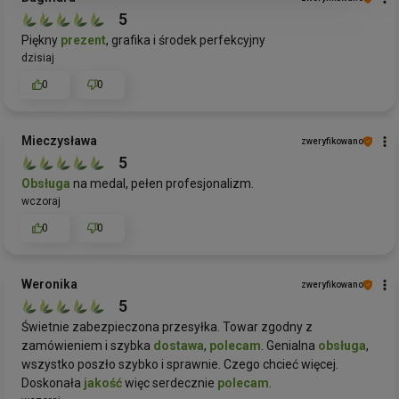
5
Piękny
prezent
, grafika i środek perfekcyjny
dzisiaj
0
0
Mieczysława
zweryfikowano
5
Obsługa
na medal, pełen profesjonalizm.
wczoraj
0
0
Weronika
zweryfikowano
5
Świetnie zabezpieczona przesyłka. Towar zgodny z
zamówieniem i szybka
dostawa
,
polecam
. Genialna
obsługa
,
wszystko poszło szybko i sprawnie. Czego chcieć więcej.
Doskonała
jakość
więc serdecznie
polecam
.