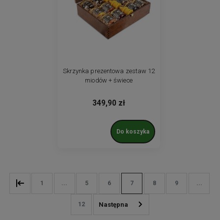
Skrzynka prezentowa zestaw 12
miodów + świece
349,90 zł
Do koszyka
1
...
5
6
7
8
9
...
12