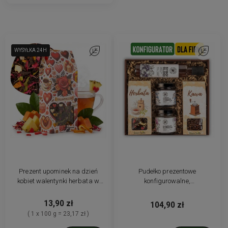
WYSYŁKA 24H
WYSYŁKA 24H
Do ulubionych
Do ulubio
Prezent upominek na dzień
Pudełko prezentowe
kobiet walentynki herbata w
konfigurowalne,
ozdobnym pudełku 60 g
personalizowane. Prezent dla
firm, kosz prezentowy z kawą i
13,90 zł
104,90 zł
herbatą
( 1 x 100 g = 23,17 zł )