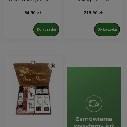
konfigurowalny,
podziękowania dla rodziców i
personalizowany. Prezent dla
chrzestnych kubek herbata
54,90 zł
219,90 zł
firm
grawer
Do koszyka
Do koszyka
Do ulubionych