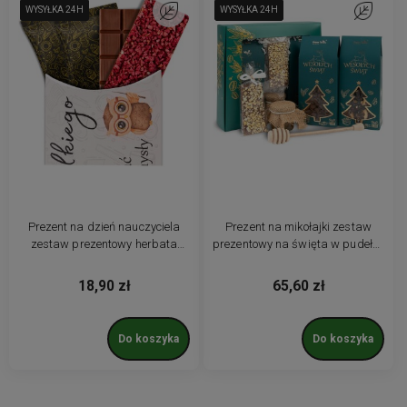
WYSYŁKA 24H
WYSYŁKA 24H
WYSYŁKA 24H
Do ulubionych
WYSYŁKA 24H
WYSYŁKA 24H
WYSYŁKA 24H
Do ulubio
Prezent na dzień nauczyciela
Prezent na mikołajki zestaw
zestaw prezentowy herbata
prezentowy na święta w pudełku
kawa czekolada upominek Pillow
kawa herbata słodycze
Gift
18,90 zł
65,60 zł
Do koszyka
Do koszyka