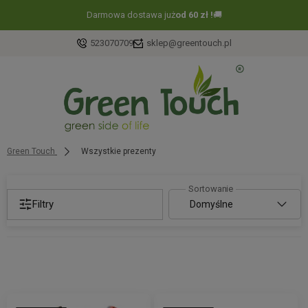
Darmowa dostawa już
od 60 zł !
🚚
523070709
sklep@greentouch.pl
Green Touch
Wszystkie prezenty
Filtry