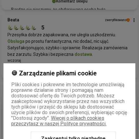
Komentarz sklepu
Bardzo się cieszymy, że obdarowana osoba była
zadowolona z naszego zestawu prezentowego! To dla nas
Beata
zweryfikowano
ogromna radość wiedzieć, że nasze produkty przynoszą
5
radość i spełniają oczekiwania. Jeśli będziesz
Przesyłka dobrze zapakowana, nie uległa uszkodzeniu.
potrzebowała kolejnych wyjątkowych
prezentów
,
Obsługa
po prostu fantastyczna, nic dodać, nic ująć.
zapraszamy ponownie do Green Touch.
Satysfakcjonująco, szybko i sprawnie. Realizacja zamówienia
bez zarzutu. Szybka i bezpieczna
dostawa
.
wczoraj
0
0
🍪 Zarządzanie plikami cookie
Pliki cookies i pokrewne im technologie umożliwiają
poprawne działanie strony i pomagają nam
dostosować ofertę do Twoich potrzeb. Możesz
podgląd
zaakceptować wykorzystanie przez nas wszystkich
tych plików i przejść do sklepu lub dostosować
użycie plików do swoich preferencji, wybierając opcję
"Dostosuj zgody".
Więcej o plikach cookies
przeczytasz w naszej Polityce prywatności.
Zaakceptuj tylko niezbędne