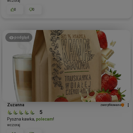
wczoraj
0
0
podgląd
Zuzanna
zweryfikowano
5
Pyszna kawka,
polecam
!
wczoraj