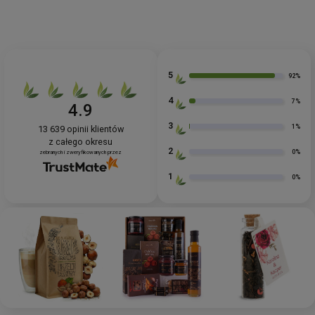
5
92%
4
7%
4.9
3
1%
13 639
opinii klientów
z całego okresu
2
0%
zebranych i zweryfikowanych przez
1
0%