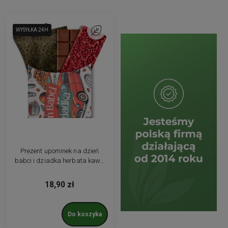
WYSYŁKA 24H
WYSYŁKA 24H
Do ulubionych
Prezent upominek na dzień
babci i dziadka herbata kawa
czekoladka box
18,90 zł
Do koszyka