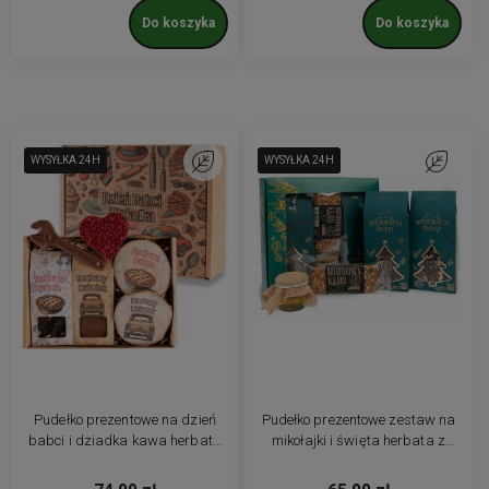
Do koszyka
Do koszyka
WYSYŁKA 24H
WYSYŁKA 24H
Do ulubionych
WYSYŁKA 24H
WYSYŁKA 24H
WYSYŁKA 24H
Do ulubio
Pudełko prezentowe na dzień
Pudełko prezentowe zestaw na
babci i dziadka kawa herbata
mikołajki i święta herbata z
słodycze podkładki z nadrukiem
kawą baton miód