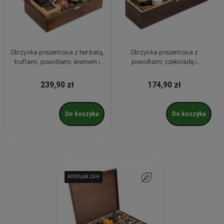
Skrzynka prezentowa z herbatą,
Skrzynka prezentowa z
truflami, powidłami, kremem i
powidłami, czekoladą i
świecą
świecami
239,90 zł
174,90 zł
Do koszyka
Do koszyka
WYSYŁKA 24H
WYSYŁKA 24H
WYSYŁKA 24H
WYSYŁKA 24H
WYSYŁKA 24H
WYSYŁKA 24H
WYSYŁKA 24H
Do ulubionych