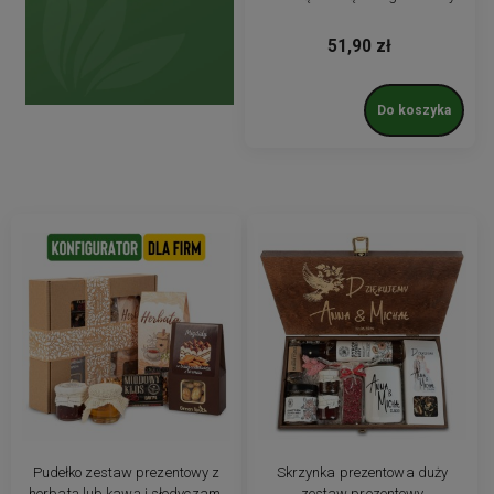
personalizowany. Prezent dla
firm
51,90 zł
Do koszyka
Pudełko zestaw prezentowy z
Skrzynka prezentowa duży
herbatą lub kawą i słodyczami
zestaw prezentowy