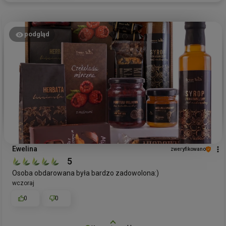
podgląd
Ewelina
zweryfikowano
5
Osoba obdarowana była bardzo zadowolona:)
wczoraj
0
0