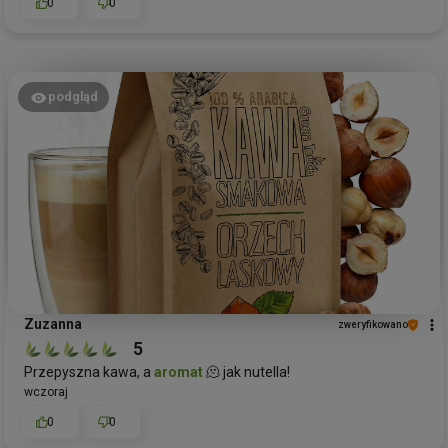
0
0
podgląd
Zuzanna
zweryfikowano
5
Przepyszna kawa, a
aromat
🫠 jak nutella!
wczoraj
0
0