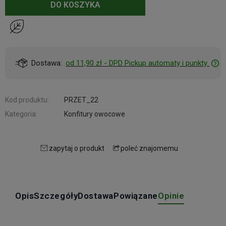
DO KOSZYKA
Dostawa:
od 11,90 zł
- DPD Pickup automaty i punkty
Kod produktu:
PRZET_22
Kategoria:
Konfitury owocowe
zapytaj o produkt
poleć znajomemu
Opis
Szczegóły
Dostawa
Powiązane
Opinie