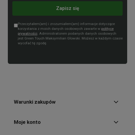
Zapisz się
Przeczytałem(am) i zrozumiałem(am) informacje dotyczące
korzystania z moich danych osobowych zawarte w
polityce
prywatności
. Administratorem podanych danych osobowych
jest Green Touch Maksymilian Głowski. Możesz w każdym czasie
wycofać tę zgodę.
Warunki zakupów
Moje konto