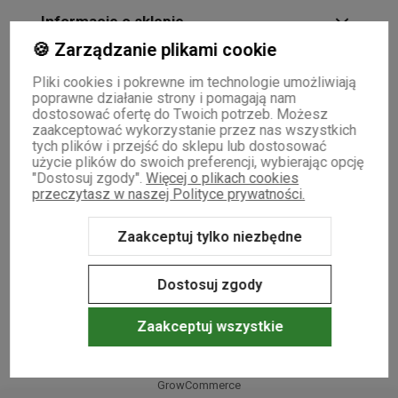
Informacje o sklepie
🍪 Zarządzanie plikami cookie
Pliki cookies i pokrewne im technologie umożliwiają
poprawne działanie strony i pomagają nam
dostosować ofertę do Twoich potrzeb. Możesz
zaakceptować wykorzystanie przez nas wszystkich
tych plików i przejść do sklepu lub dostosować
użycie plików do swoich preferencji, wybierając opcję
"Dostosuj zgody".
Więcej o plikach cookies
przeczytasz w naszej Polityce prywatności.
Zaakceptuj tylko niezbędne
Dostosuj zgody
NASZE ODZNAKI
wyróżnienia są przyznawane przez
Zaakceptuj wszystkie
Sklep internetowy Shoper Premium
Szablon Shoper Modern 3.0™
od
GrowCommerce