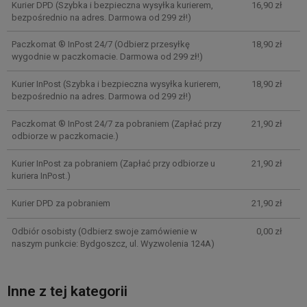
Kurier DPD
(Szybka i bezpieczna wysyłka kurierem,
16,90 zł
bezpośrednio na adres. Darmowa od 299 zł!)
Paczkomat ® InPost 24/7
(Odbierz przesyłkę
18,90 zł
wygodnie w paczkomacie. Darmowa od 299 zł!)
Kurier InPost
(Szybka i bezpieczna wysyłka kurierem,
18,90 zł
bezpośrednio na adres. Darmowa od 299 zł!)
Paczkomat ® InPost 24/7 za pobraniem
(Zapłać przy
21,90 zł
odbiorze w paczkomacie.)
Kurier InPost za pobraniem
(Zapłać przy odbiorze u
21,90 zł
kuriera InPost.)
Kurier DPD za pobraniem
21,90 zł
Odbiór osobisty
(Odbierz swoje zamówienie w
0,00 zł
naszym punkcie: Bydgoszcz, ul. Wyzwolenia 124A)
Inne z tej kategorii