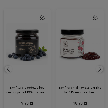
onych
onych
Do ulubionych
Do ulubionych
Do ulubion
Do ulubion
Konfitura jagodowa bez
Konfitura malinowa 210 g The
cukru z jagód 190 g naturalna
Jar 61% malin z cukrem
intensywna premium
trzcinowym
9,90 zł
18,90 zł