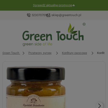
Sprawdź aktualne promocje
🔥
523070709
sklep@greentouch.pl
Green Touch
Przetwory, syropy
Konfitury owocowe
Konfitu