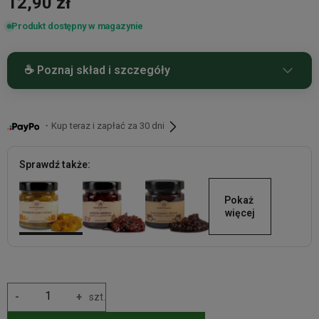
12,90 zł
Produkt dostępny w magazynie
☕ Poznaj skład i szczegóły
Konfitura z pomarańczy z dodatkiem cynamonu 210g
・Kup teraz i zapłać za 30 dni
Sprawdź także:
Pokaż 
więcej
-
+
szt.