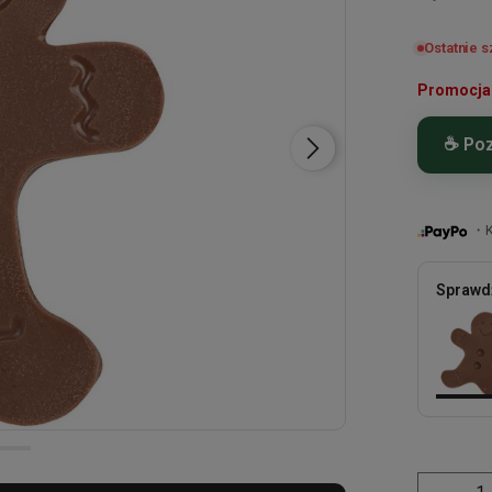
Ostatnie s
Promocja 
☕ Poz
Czekola
prezent
・Ku
Waga i 
Sprawdź