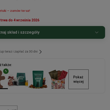
ztuki – zamów teraz!
trwa do 4 września 2026
naj skład i szczegóły
da mleczna świąteczna o smaku piernika, piernik z czekolady
 mikołajki 50 g
p teraz i zapłać za 30 dni
wymiary czekolady
masa netto: 90 g
 także:
szerokość: 12,5 cm
%
długość: 8,5 cm
Pokaż 
więcej