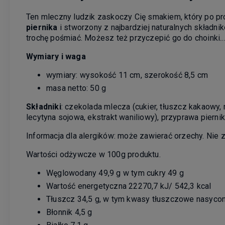
Ten mleczny ludzik zaskoczy Cię smakiem, który po pro
piernika
i stworzony z najbardziej naturalnych składnik
trochę pośmiać. Możesz też przyczepić go do choinki...
Wymiary i waga
wymiary: wysokość 11 cm, szerokość 8,5 cm
masa netto: 50 g
Składniki
: czekolada mlecza (cukier, tłuszcz kakaowy
lecytyna sojowa, ekstrakt waniliowy), przyprawa pier
Informacja dla alergików: może zawierać orzechy. Nie z
Wartości odżywcze w 100g produktu.
Węglowodany 49,9 g w tym cukry 49 g
Wartość energetyczna 22270,7 kJ/ 542,3 kcal
Tłuszcz 34,5 g, w tym kwasy tłuszczowe nasycon
Błonnik 4,5 g