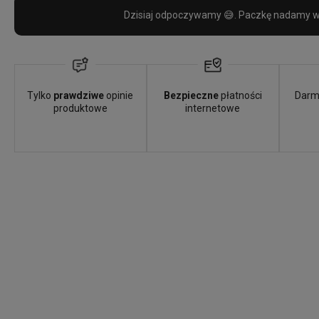
Dzisiaj odpoczywamy 😅. Paczkę nadamy w 
Tylko
prawdziwe
opinie
Bezpieczne
płatności
Darm
produktowe
internetowe