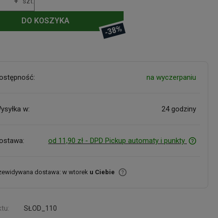
+
szt.
DO KOSZYKA
-38%
ostępność:
na wyczerpaniu
ysyłka w:
24 godziny
ostawa:
od 11,90 zł
- DPD Pickup automaty i punkty
zewidywana dostawa: w wtorek
u Ciebie
tu:
SŁOD_110