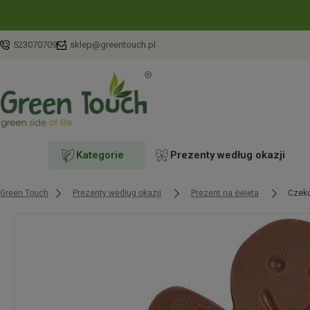
523070709
sklep@greentouch.pl
Kategorie
Prezenty według okazji
Green Touch
Prezenty według okazji
Prezent na święta
Czeko