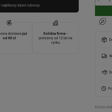
-
najbliższy dzień roboczy.
owa dostawa
już
Solidna firma -
od 60 zł
jesteśmy od 12 lat na
D
rynku
W
D
Pr
Kod produk