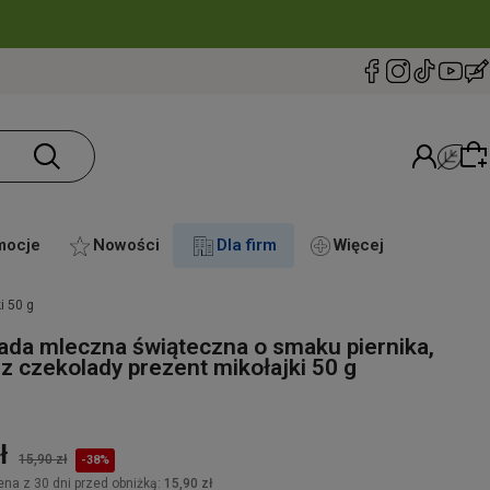
mocje
Nowości
Dla firm
Więcej
i 50 g
Wybierz coś dla siebie z naszej aktualnej oferty
ada mleczna świąteczna o smaku piernika,
lub zaloguj się, aby przywrócić dodane produkty
 z czekolady prezent mikołajki 50 g
do listy z poprzedniej sesji.
ł
15,90 zł
-38%
ena z 30 dni przed obniżką:
15,90 zł