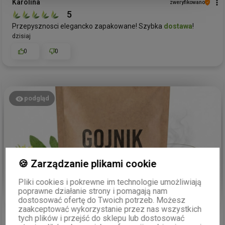
Karolina
zweryfikowano
5
Przepysznosci elegancko zapakowane! Szybka
dostawa
!
dzisiaj
0
0
podgląd
🍪 Zarządzanie plikami cookie
Pliki cookies i pokrewne im technologie umożliwiają
poprawne działanie strony i pomagają nam
dostosować ofertę do Twoich potrzeb. Możesz
zaakceptować wykorzystanie przez nas wszystkich
Iwona
zweryfikowano
tych plików i przejść do sklepu lub dostosować
5