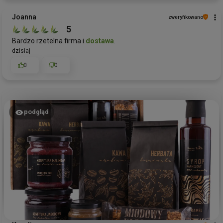
Joanna
zweryfikowano
5
Bardzo rzetelna firma i
dostawa
.
dzisiaj
0
0
podgląd