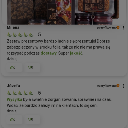
Milena
zweryfikowano
5
Zestaw prezentowy bardzo ładnie się prezentuje! Dobrze
zabezpieczony w środku folia, tak że nic nie ma prawa się
rozsypać podczas
dostawy
. Super
jakość
.
dzisiaj
0
0
Józefa
zweryfikowano
5
Wysyłka
była świetnie zorganizowana, sprawnie i na czas.
Widać, że bardzo zależy im na klientach, to się ceni.
dzisiaj
0
0