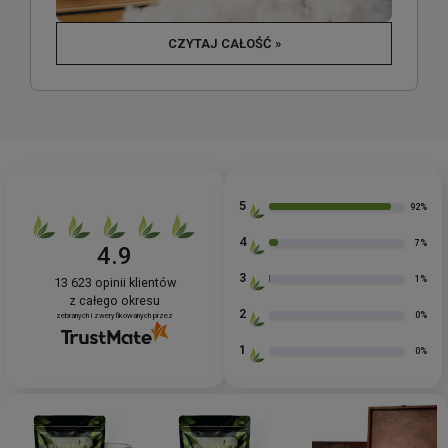
CZYTAJ CAŁOŚĆ »
5
92%
4
7%
4.9
3
1%
13 623
opinii klientów
z całego okresu
2
0%
zebranych i zweryfikowanych przez
1
0%