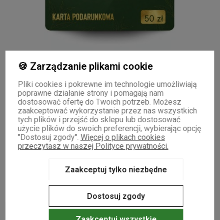
🍪 Zarządzanie plikami cookie
KARTA PODARUNKOWA
Karta podarunkowa Green Touch na prezent voucher na e-mail |
Pliki cookies i pokrewne im technologie umożliwiają
realizacja natychmiastowa
poprawne działanie strony i pomagają nam
dostosować ofertę do Twoich potrzeb. Możesz
50,00 zł
zaakceptować wykorzystanie przez nas wszystkich
tych plików i przejść do sklepu lub dostosować
użycie plików do swoich preferencji, wybierając opcję
"Dostosuj zgody".
Więcej o plikach cookies
Do koszyka
przeczytasz w naszej Polityce prywatności.
Zaakceptuj tylko niezbędne
Dostosuj zgody
#prezent na szybko
Zaakceptuj wszystkie