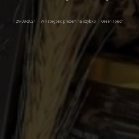
29-08-2024
·
W kategorii:
prezent na szybko
·
Green Touch