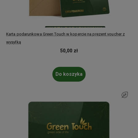
KARTA PODARUNKOWA
Karta podarunkowa Green Touch w kopercie na prezent voucher z
wysyłką
50,00 zł
Do koszyka
Do ulubi