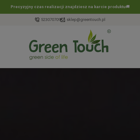
Darmowa dostawa już
od 60 zł !
🚚
523070709
sklep@greentouch.pl