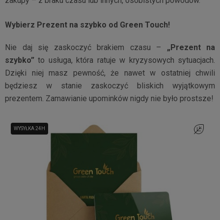
zakupy – z braku czasu lub innych, osobistych powodów.
Wybierz Prezent na szybko od Green Touch!
Nie daj się zaskoczyć brakiem czasu –
„Prezent na
szybko”
to usługa, która ratuje w kryzysowych sytuacjach.
Dzięki niej masz pewność, że nawet w ostatniej chwili
będziesz w stanie zaskoczyć bliskich wyjątkowym
prezentem. Zamawianie upominków nigdy nie było prostsze!
WYSYŁKA 24H
Do ulubi