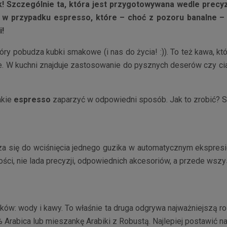
Szczególnie ta, która jest przygotowywana wedle precyzyj
st w przypadku espresso, które – choć z pozoru banalne 
i!
tóry pobudza kubki smakowe (i nas do życia! :)). To też kawa, k
te. W kuchni znajduje zastosowanie do pysznych deserów czy cia
akie
espresso
zaparzyć w odpowiedni sposób. Jak to zrobić? 
 się do wciśnięcia jednego guzika w automatycznym ekspresie
ści, nie lada precyzji, odpowiednich akcesoriów, a przede wszy
ów: wody i kawy. To właśnie ta druga odgrywa najważniejszą rolę
Arabica lub mieszankę Arabiki z Robustą. Najlepiej postawić na