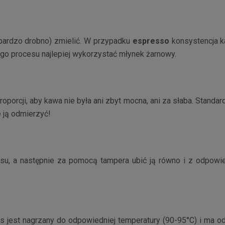
 bardzo drobno) zmielić. W przypadku
espresso
konsystencja k
ego procesu najlepiej wykorzystać młynek żarnowy.
porcji, aby kawa nie była ani zbyt mocna, ani za słaba. Standa
 ją odmierzyć!
su, a następnie za pomocą tampera ubić ją równo i z odpowie
 jest nagrzany do odpowiedniej temperatury (90-95°C) i ma od