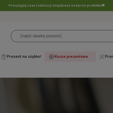
Darmowa dostawa już
od 60 zł !
🚚
Prezent na szybko!
Kosze prezentowe
Pro