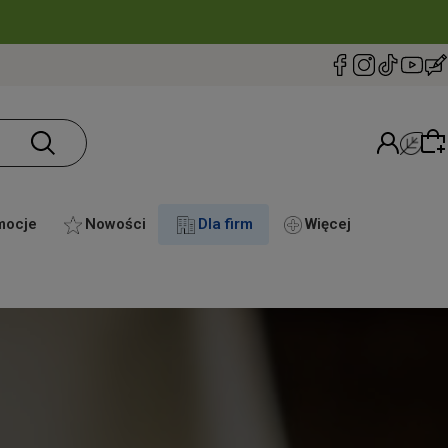
mocje
Nowości
Dla firm
Więcej
Wybierz coś dla siebie z naszej aktualnej oferty
lub zaloguj się, aby przywrócić dodane produkty
do listy z poprzedniej sesji.