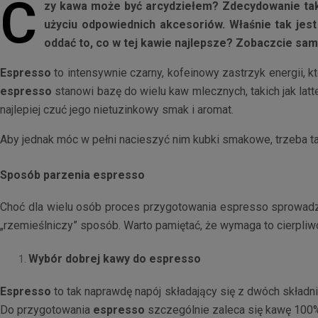
C
zy kawa może być arcydziełem? Zdecydowanie tak! 
użyciu odpowiednich akcesoriów. Właśnie tak je
oddać to, co w tej kawie najlepsze? Zobaczcie sam
Espresso
to intensywnie czarny, kofeinowy zastrzyk energii, k
espresso
stanowi bazę do wielu kaw mlecznych, takich jak lat
najlepiej czuć jego nietuzinkowy smak i aromat.
Aby jednak móc w pełni nacieszyć nim kubki smakowe, trzeba t
Sposób parzenia espresso
Choć dla wielu osób proces przygotowania espresso sprowadza
„rzemieślniczy” sposób. Warto pamiętać, że wymaga to cierpliwo
Wybór dobrej kawy do espresso
Espresso
to tak naprawdę napój składający się z dwóch składnik
Do przygotowania
espresso
szczególnie zaleca się kawę 100% 