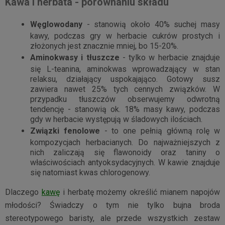
Kawa i herbata - porównaniu składu
Węglowodany
- stanowią około 40% suchej masy
kawy, podczas gry w herbacie cukrów prostych i
złożonych jest znacznie mniej, bo 15-20%.
Aminokwasy i tłuszcze
- tylko w herbacie znajduje
się L-teanina, aminokwas wprowadzający w stan
relaksu, działający uspokajająco. Gotowy susz
zawiera nawet 25% tych cennych związków. W
przypadku tłuszczów obserwujemy odwrotną
tendencję - stanowią ok. 18% masy kawy, podczas
gdy w herbacie występują w śladowych ilościach.
Związki fenolowe
- to one pełnią główną rolę w
kompozycjach herbacianych. Do najważniejszych z
nich zaliczają się flawonoidy oraz taniny o
właściwościach antyoksydacyjnych. W kawie znajduje
się natomiast kwas chlorogenowy.
Dlaczego
kawę
i herbatę możemy określić mianem napojów
młodości? Świadczy o tym nie tylko bujna broda
stereotypowego baristy, ale przede wszystkich zestaw