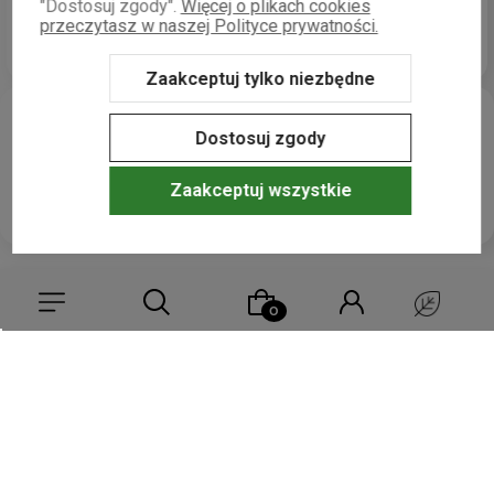
zebranych i zweryfikowanych przez
"Dostosuj zgody".
Więcej o plikach cookies
przeczytasz w naszej Polityce prywatności.
1
0%
Zaakceptuj tylko niezbędne
Dostosuj zgody
Zaakceptuj wszystkie
Opinie klientów
FAQ
filtry
Jak zbieramy opinie?
Wybierz coś dla siebie z naszej aktualnej oferty lub zaloguj się,
aby przywrócić dodane produkty do listy z poprzedniej sesji.