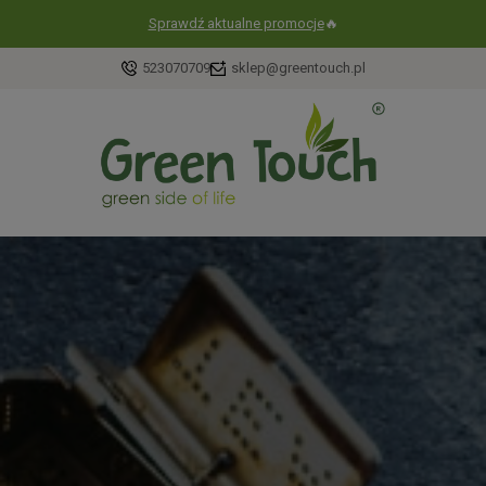
Sprawdź aktualne promocje
🔥
523070709
sklep@greentouch.pl