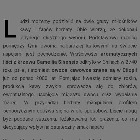
L
udzi możemy podzielić na dwie grupy: miłośników
kawy i fanów herbaty. Obie wierzą, że dokonali
jedynego słusznego wyboru. Podstawową różnicą
pomiędzy tymi dwoma najbardziej kultowymi na świecie
napojami jest pochodzenie. Właściwości
aromatycznych
liści z krzewu Camellia Sinensis
odkryto w Chinach w 2740
roku p.n.e., natomiast
owoce kawowca znane są w Etiopii
już od ponad 2000 lat. Pomijając kwestię odmiany roślin,
produkcja kawy zwykle sprowadza się do zbiorów,
ewentualnego usunięcia miąższu owocu oraz wypalania
ziaren. W przypadku herbaty manipulacja profilem
sensorycznym odbywa się na wiele sposobów. Liście mogą
być poddane suszeniu, leżakowaniu lub prażeniu, co ma
decydujący wpływ na ostateczny smak naparu.