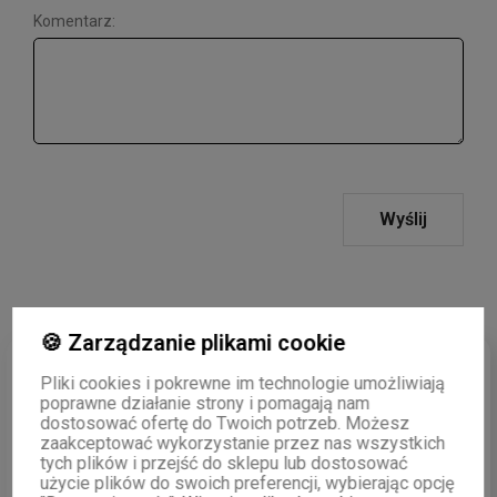
Komentarz:
Wyślij
🍪 Zarządzanie plikami cookie
5
92%
Pliki cookies i pokrewne im technologie umożliwiają
poprawne działanie strony i pomagają nam
4
7%
dostosować ofertę do Twoich potrzeb. Możesz
4.9
zaakceptować wykorzystanie przez nas wszystkich
3
1%
13 623
opinii klientów
tych plików i przejść do sklepu lub dostosować
z całego okresu
użycie plików do swoich preferencji, wybierając opcję
2
0%