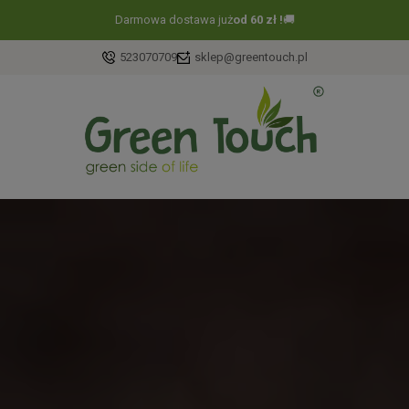
Darmowa dostawa już
od 60 zł !
🚚
523070709
sklep@greentouch.pl