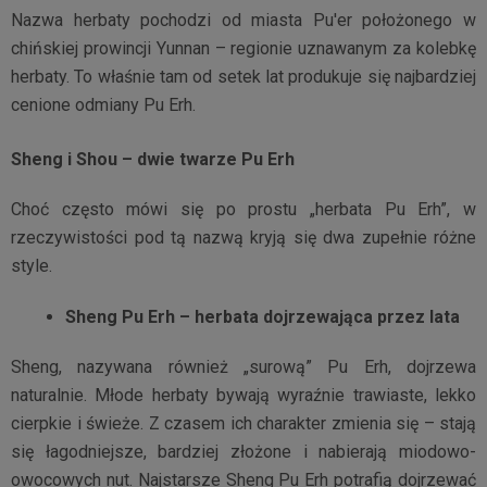
Nazwa herbaty pochodzi od miasta Pu'er położonego w
chińskiej prowincji Yunnan – regionie uznawanym za kolebkę
herbaty. To właśnie tam od setek lat produkuje się najbardziej
cenione odmiany Pu Erh.
Sheng i Shou – dwie twarze Pu Erh
Choć często mówi się po prostu „herbata Pu Erh”, w
rzeczywistości pod tą nazwą kryją się dwa zupełnie różne
style.
Sheng Pu Erh – herbata dojrzewająca przez lata
Sheng, nazywana również „surową” Pu Erh, dojrzewa
naturalnie. Młode herbaty bywają wyraźnie trawiaste, lekko
cierpkie i świeże. Z czasem ich charakter zmienia się – stają
się łagodniejsze, bardziej złożone i nabierają miodowo-
owocowych nut. Najstarsze Sheng Pu Erh potrafią dojrzewać