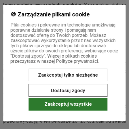
towarzystwie wyrazistych smaków
. Szczególnie dobrze
komponuje się z:
🍪 Zarządzanie plikami cookie
gorzką czekoladą,
Pliki cookies i pokrewne im technologie umożliwiają
dojrzewającymi serami,
poprawne działanie strony i pomagają nam
pieczywem na zakwasie,
dostosować ofertę do Twoich potrzeb. Możesz
zaakceptować wykorzystanie przez nas wszystkich
wołowiną i dziczyzną,
tych plików i przejść do sklepu lub dostosować
daniami azjatyckimi,
użycie plików do swoich preferencji, wybierając opcję
suszonymi owocami.
"Dostosuj zgody".
Więcej o plikach cookies
przeczytasz w naszej Polityce prywatności.
Jeśli dopiero zaczynasz, spróbuj połączyć filiżankę Pu Erh z
kostką dobrej czekolady 70–80% kakao. To jeden z
Zaakceptuj tylko niezbędne
najprzyjemniejszych sposobów na poznanie jej charakteru.
Dostosuj zgody
Jak przechowywać Pu Erh?
Zaakceptuj wszystkie
Pu Erh jest wyjątkowa również dlatego, że potrafi dojrzewać
przez lata. Aby zachowała swoje właściwości, warto
przechowywać ją w temperaturze 20–25°C, z dala od światła
słonecznego, z dala od intensywnych zapachów, w suchym i