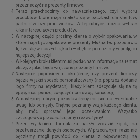
przeznaczyć na prezenty firmowe.
Teraz przechodzimy do najważniejszego, czyli wyboru
produktów, które mają znaleźć się w paczkach dla klientów,
partnerów czy pracowników. W tej rubryce można wybrać
kilka interesujących produktów.
W następnej części prosimy klienta o wybór opakowania, w
które mają być zapakowane prezenty. Można też pozostawić
tę kwestię w naszych rękach – chętnie pomożemy w podjęciu
najlepszej decyzji!
W kolejnym kroku klient musi podać nam informację na temat
okazji, z jakiej będą wręczane prezenty firmowe.
Następnie poprosimy o określenie, czy prezent firmowy
będzie w jakiś sposób personalizowany (np. poprzez dodanie
logo firmy na etykietach). Kiedy klient zdecyduje się na tę
opcję, musi poniżej załączyć nam swoją koncepcję.
W następnej rubryce pozostawiliśmy miejsce na ewentualne
uwagi lub pomysły. Chętnie poznamy wizję każdego klienta,
aby móc sprostać jego oczekiwaniom. Wszystko
szczegółowo przeanalizujemy i rozważymy!
Przed wysłaniem formularza należy wyrazić zgodę na
przetwarzanie danych osobowych. W przeciwnym razie nie
będziemy mogli powrócić do klienta z odpowiedzią na