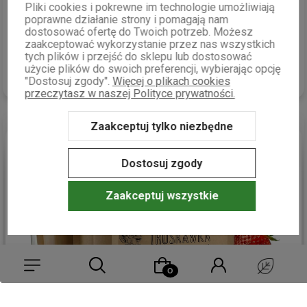
Świetnie zabezpieczona przesyłka. Towar zgodny z
Pliki cookies i pokrewne im technologie umożliwiają
zamówieniem i szybka
dostawa
,
polecam
. Genialna
obsługa
,
poprawne działanie strony i pomagają nam
wszystko poszło szybko i sprawnie. Czego chcieć więcej.
dostosować ofertę do Twoich potrzeb. Możesz
zaakceptować wykorzystanie przez nas wszystkich
Doskonała
jakość
więc serdecznie
polecam
.
tych plików i przejść do sklepu lub dostosować
w tym tygodniu
użycie plików do swoich preferencji, wybierając opcję
0
0
"Dostosuj zgody".
Więcej o plikach cookies
przeczytasz w naszej Polityce prywatności.
Zaakceptuj tylko niezbędne
podgląd
Dostosuj zgody
Zaakceptuj wszystkie
Zuzanna
zweryfikowano