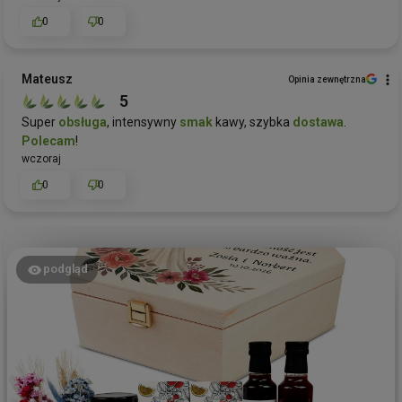
0
0
Mateusz
Opinia zewnętrzna
5
Super
obsługa
, intensywny
smak
kawy, szybka
dostawa
.
Polecam
!
wczoraj
0
0
podgląd