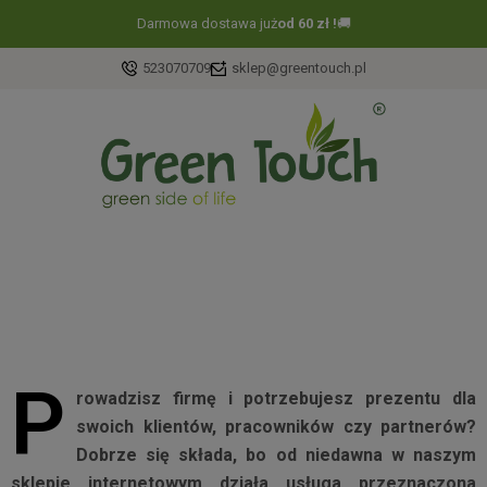
Darmowa dostawa już
od 60 zł !
🚚
523070709
sklep@greentouch.pl
P
rowadzisz firmę i potrzebujesz prezentu dla
swoich klientów, pracowników czy partnerów?
Dobrze się składa, bo od niedawna w naszym
sklepie internetowym działa usługa przeznaczona