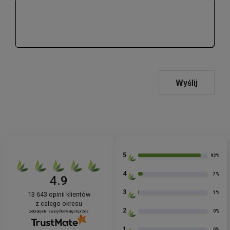
Wyślij
5
92%
4
7%
4.9
3
1%
13 643
opinii klientów
z całego okresu
2
0%
zebranych i zweryfikowanych przez
1
0%