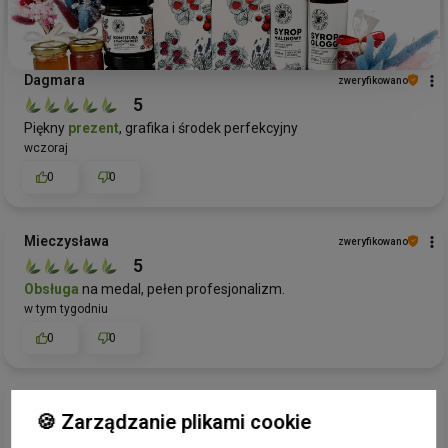
Dagmara
zweryfikowano
5
Piękny
prezent
, grafika i środek perfekcyjny
wczoraj
0
0
Mieczysława
zweryfikowano
5
Obsługa
na medal, pełen profesjonalizm.
w tym tygodniu
0
0
Weronika
zweryfikowano
🍪 Zarządzanie plikami cookie
5