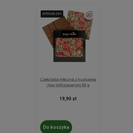
WYSYŁKA 24H
WYSYŁKA 24H
WYSYŁKA 24H
WYSYŁKA 24H
Do ulubionych
Czekolada mleczna z truskawką
i kiwi liofilizowanymi 85 g
19,90 zł
Do koszyka