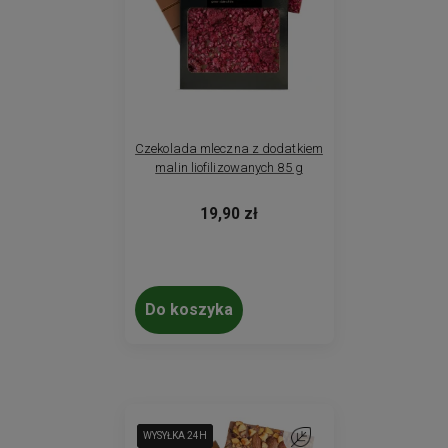
Czekolada mleczna z dodatkiem
malin liofilizowanych 85 g
19,90 zł
Do koszyka
WYSYŁKA 24H
WYSYŁKA 24H
WYSYŁKA 24H
Do ulubionych