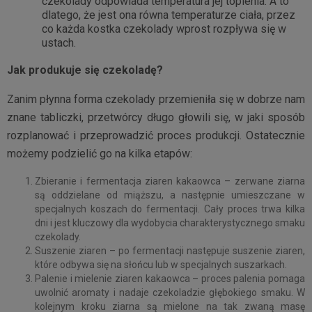
czekolady odpowiada temperatura jej topienia. A to
dlatego, że jest ona równa temperaturze ciała, przez
co każda kostka czekolady wprost rozpływa się w
ustach.
Jak produkuje się czekoladę?
Zanim płynna forma czekolady przemieniła się w dobrze nam
znane tabliczki, przetwórcy długo głowili się, w jaki sposób
rozplanować i przeprowadzić proces produkcji. Ostatecznie
możemy podzielić go na kilka etapów:
Zbieranie i fermentacja ziaren kakaowca – zerwane ziarna
są oddzielane od miąższu, a następnie umieszczane w
specjalnych koszach do fermentacji. Cały proces trwa kilka
dni i jest kluczowy dla wydobycia charakterystycznego smaku
czekolady.
Suszenie ziaren – po fermentacji następuje suszenie ziaren,
które odbywa się na słońcu lub w specjalnych suszarkach.
Palenie i mielenie ziaren kakaowca – proces palenia pomaga
uwolnić aromaty i nadaje czekoladzie głębokiego smaku. W
kolejnym kroku ziarna są mielone na tak zwaną masę