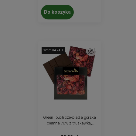
Do koszyka
WYSYŁKA 24H
WYSYŁKA 24H
WYSYŁKA 24H
Do ulubionych
Green Touch czekolada gorzka
ciemna 70% z truskawką,
maliną i porzeczką
liofilizowanymi 85 g