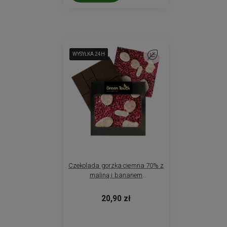
WYSYŁKA 24H
WYSYŁKA 24H
WYSYŁKA 24H
WYSYŁKA 24H
Do ulubionych
Czekolada gorzka ciemna 70% z
maliną i bananem
liofilizowanymi 85 g
20,90 zł