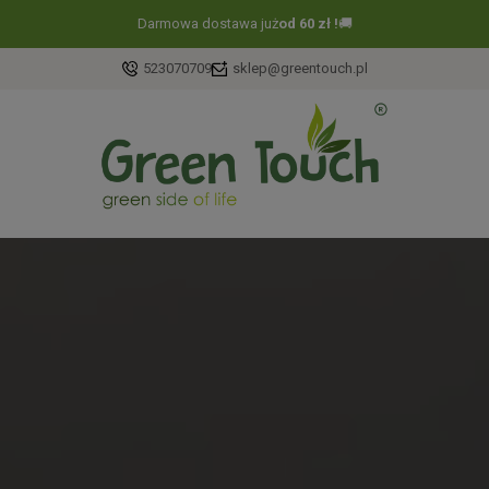
Darmowa dostawa już
od 60 zł !
🚚
523070709
sklep@greentouch.pl