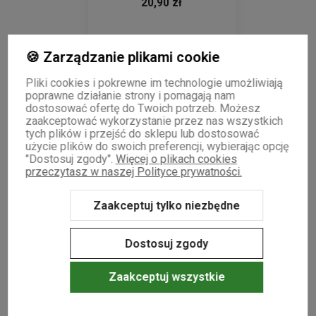
20,90 zł
🍪 Zarządzanie plikami cookie
Do koszyka
Pliki cookies i pokrewne im technologie umożliwiają
poprawne działanie strony i pomagają nam
dostosować ofertę do Twoich potrzeb. Możesz
zaakceptować wykorzystanie przez nas wszystkich
tych plików i przejść do sklepu lub dostosować
użycie plików do swoich preferencji, wybierając opcję
"Dostosuj zgody".
Więcej o plikach cookies
WYSYŁKA 24H
WYSYŁKA 24H
WYSYŁKA 24H
Do ulubionych
przeczytasz w naszej Polityce prywatności.
Zaakceptuj tylko niezbędne
Dostosuj zgody
Zaakceptuj wszystkie
Green Touch czekolada gorzka