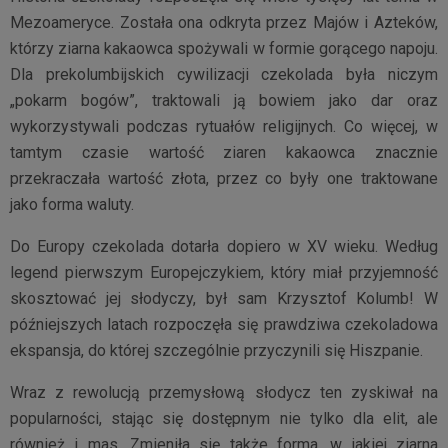
Mezoameryce. Została ona odkryta przez Majów i Azteków,
którzy ziarna kakaowca spożywali w formie gorącego napoju.
Dla prekolumbijskich cywilizacji czekolada była niczym
„pokarm bogów”, traktowali ją bowiem jako dar oraz
wykorzystywali podczas rytuałów religijnych. Co więcej, w
tamtym czasie wartość ziaren kakaowca znacznie
przekraczała wartość złota, przez co były one traktowane
jako forma waluty.
Do Europy czekolada dotarła dopiero w XV wieku. Według
legend pierwszym Europejczykiem, który miał przyjemność
skosztować jej słodyczy, był sam Krzysztof Kolumb! W
późniejszych latach rozpoczęła się prawdziwa czekoladowa
ekspansja, do której szczególnie przyczynili się Hiszpanie.
Wraz z rewolucją przemysłową słodycz ten zyskiwał na
popularności, stając się dostępnym nie tylko dla elit, ale
również i mas. Zmieniła się także forma, w jakiej ziarna