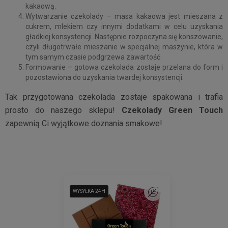
kakaową.
Wytwarzanie czekolady – masa kakaowa jest mieszana z
cukrem, mlekiem czy innymi dodatkami w celu uzyskania
gładkiej konsystencji. Następnie rozpoczyna się konszowanie,
czyli długotrwałe mieszanie w specjalnej maszynie, która w
tym samym czasie podgrzewa zawartość.
Formowanie – gotowa czekolada zostaje przelana do form i
pozostawiona do uzyskania twardej konsystencji.
Tak przygotowana czekolada zostaje spakowana i trafia
prosto do naszego sklepu!
Czekolady Green Touch
zapewnią Ci wyjątkowe doznania smakowe!
WYSYŁKA 24H
WYSYŁKA 24H
WYSYŁKA 24H
Do ulubionych