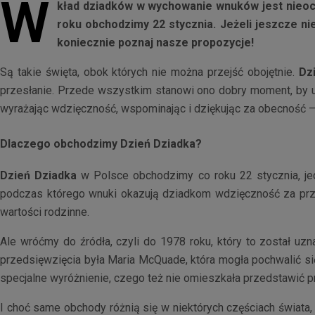
W
kład dziadków w wychowanie wnuków jest nieoce
roku obchodzimy 22 stycznia. Jeżeli jeszcze n
koniecznie poznaj nasze propozycje!
Są takie święta, obok których nie można przejść obojętnie.
Dz
przesłanie. Przede wszystkim stanowi ono dobry moment, by u
wyrażając wdzięczność, wspominając i dziękując za obecność — 
Dlaczego obchodzimy Dzień Dziadka?
Dzień Dziadka
w Polsce obchodzimy co roku 22 stycznia, jed
podczas którego wnuki okazują dziadkom wdzięczność za prze
wartości rodzinne.
Ale wróćmy do źródła, czyli do 1978 roku, który to został 
przedsięwzięcia była Maria McQuade, która mogła pochwalić si
specjalne wyróżnienie, czego też nie omieszkała przedstawić pr
I choć same obchody różnią się w niektórych częściach świata