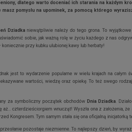
niony, dlatego warto doceniać ich starania na każdym kro
ie masz pomysłu na upominek, za pomocą którego wyrazisz
ień Dziadka
niewątpliwie należy do tego grona. To wyjątkowe
świadomić sobie, jak ważną rolę w życiu każdego z nas odgryw
koniecznie przy kubku ulubionej kawy lub herbaty!
nak jest to wydarzenie popularne w wielu krajach na całym ś
kazywane wartości, wiedzę oraz opiekę. To też swego rodzaju
uznany za symboliczny początek obchodów
Dnia Dziadka
. Dział
ę aż… czterdzieściorgiem wnucząt! Wyszła ona z założenia, że
zed Kongresem. Tym samym stała się ona oficjalną inicjatorką t
, przesłanie pozostaje niezmienne. To najlepszy dzień, by wy