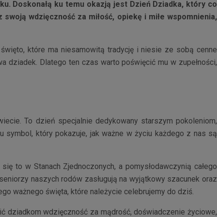
ku. Doskonałą ku temu okazją jest Dzień Dziadka, który co
 swoją wdzięczność za miłość, opiekę i miłe wspomnienia,
 święto, które ma niesamowitą tradycję i niesie ze sobą cenn
a dziadek. Dlatego ten czas warto poświęcić mu w zupełności,
wiecie. To dzień specjalnie dedykowany starszym pokoleniom
 symbol, który pokazuje, jak ważne w życiu każdego z nas są
o się to w Stanach Zjednoczonych, a pomysłodawczynią całeg
 seniorzy naszych rodów zasługują na wyjątkowy szacunek oraz
ego ważnego święta, które należycie celebrujemy do dziś.
razić dziadkom wdzięczność za mądrość, doświadczenie życiowe,