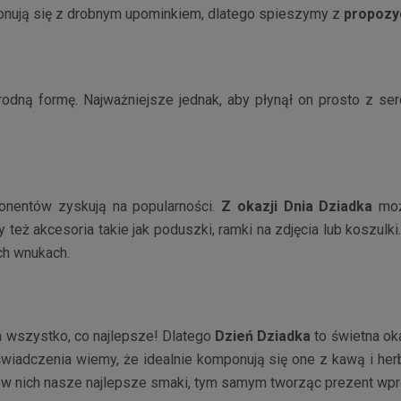
mponują się z drobnym upominkiem, dlatego spieszymy z
propozyc
odną formę. Najważniejsze jednak, aby płynął on prosto z ser
onentów zyskują na popularności.
Z okazji Dnia Dziadka
moż
eż akcesoria takie jak poduszki, ramki na zdjęcia lub koszulki
ch wnukach.
na wszystko, co najlepsze! Dlatego
Dzień Dziadka
to świetna ok
świadczenia wiemy, że idealnie komponują się one z kawą i he
 w nich nasze najlepsze smaki, tym samym tworząc prezent wpro