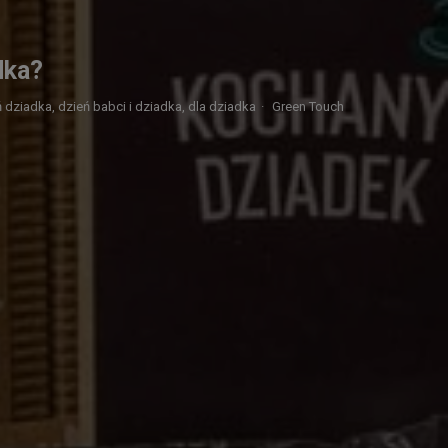
dka?
ń dziadka,
dzień babci i dziadka,
dla dziadka
·
Green Touch