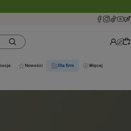
mocje
Nowości
Dla firm
Więcej
Wybierz coś dla siebie z naszej aktualnej oferty
lub zaloguj się, aby przywrócić dodane produkty
do listy z poprzedniej sesji.