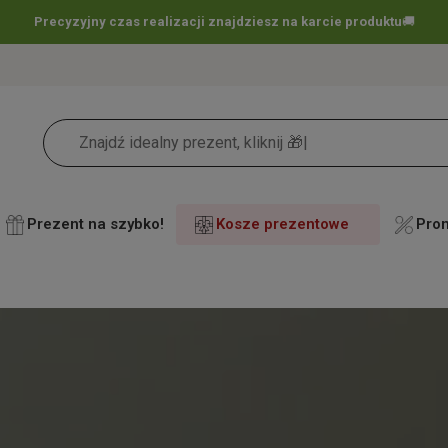
Darmowa dostawa już
od 60 zł !
🚚
Prezent na szybko!
Kosze prezentowe
Pro