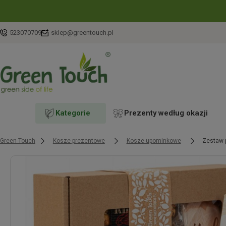
523070709
sklep@greentouch.pl
Kategorie
Prezenty według okazji
Green Touch
Kosze prezentowe
Kosze upominkowe
Zestaw p