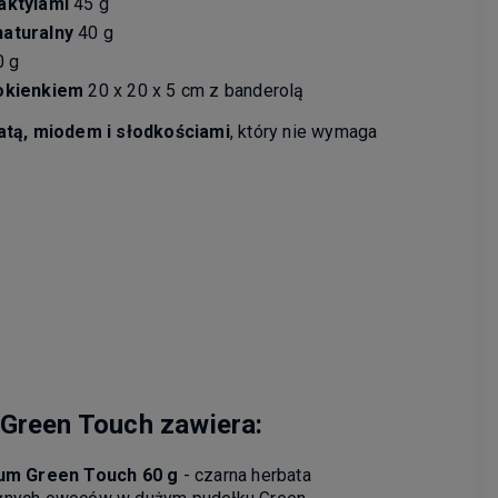
aktylami
45 g
aturalny
40 g
 g
okienkiem
20 x 20 x 5 cm z banderolą
atą, miodem i słodkościami
, który nie wymaga
Green Touch zawiera:
ium Green Touch 60 g
- czarna herbata