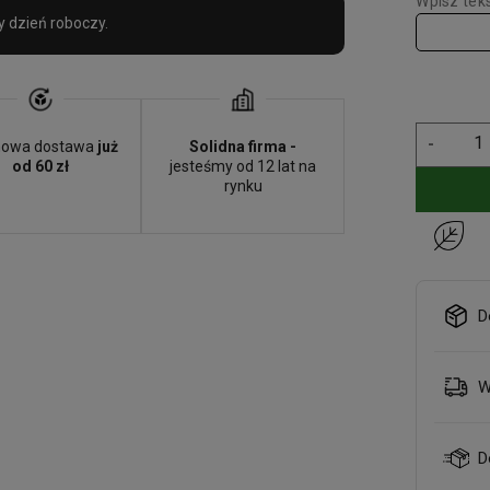
Wpisz teks
Pro
y dzień roboczy.
Wyp
Kar
ban
-
owa dostawa
już
Solidna firma -
od 60 zł
jesteśmy od 12 lat na
rynku
D
W
D