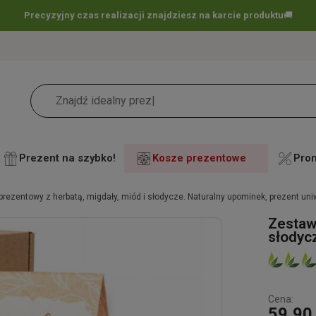
Precyzyjny czas realizacji znajdziesz na karcie produktu
🚚
Prezent na szybko!
Kosze prezentowe
Pro
rezentowy z herbatą, migdały, miód i słodycze. Naturalny upominek, prezent un
Zestaw
słodyc
Cena:
59,90 