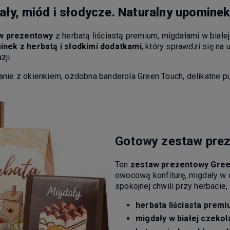
ły, miód i słodycze. Naturalny upominek
w prezentowy
z herbatą liściastą premium, migdałami w białej
nek z herbatą i słodkimi dodatkami
, który sprawdzi się na
zji.
wanie z okienkiem, ozdobna banderola Green Touch, delikatne p
Gotowy zestaw prez
Ten
zestaw prezentowy Gre
owocową konfiturę, migdały w 
spokojnej chwili przy herbacie
herbata liściasta prem
migdały w białej czekol