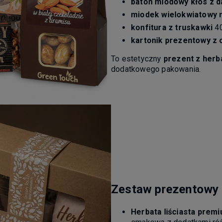
baton miodowy kłos z d
miodek wielokwiatowy n
konfitura z truskawki
40
kartonik prezentowy z 
To estetyczny
prezent z herb
dodatkowego pakowania.
Zestaw prezentowy 
Herbata liściasta prem