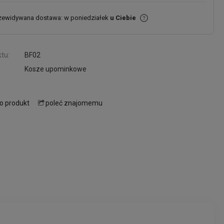
zewidywana dostawa: w poniedziałek
u Ciebie
tu:
BF02
Kosze upominkowe
 o produkt
poleć znajomemu