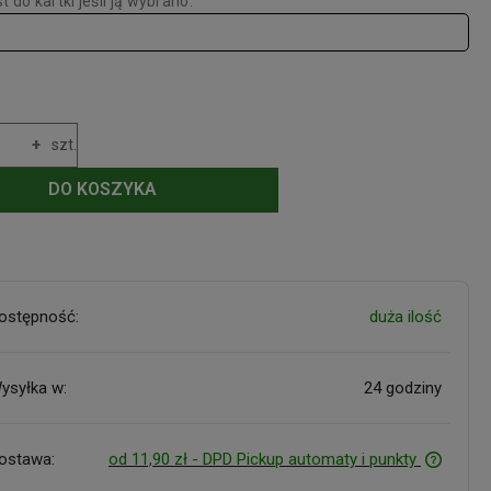
t do kartki jeśli ją wybrano:
dukt pasteryzowany.
ełnienie
w postaci ozdobnego kraftowego papieru
tonik prezentowy z okienkiem, przewiązany ozdobną
derolą Green Touch
+
szt.
DO KOSZYKA
ostępność:
duża ilość
ysyłka w:
24 godziny
ostawa:
od 11,90 zł
- DPD Pickup automaty i punkty