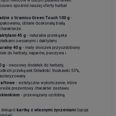
żnych owoców w dużym pudełku Green
osowo spośród naszej oferty herbat
adzie z tiramisu Green Touch 100 g
-
pakowaniu, oblane doskonałą białą
harakterze.
aktylami 45 g
- naturalna przekąska
łatkami owsianymi i daktylami.
uralny 40 g
- mały słoiczek przyozdobiony
datek do herbaty, naparów, pieczywa i
0 g
- owocowy dodatek do herbaty,
odkich przekąsek.Składniki: truskawki 53%,
pasteryzowany.
raftowe
- estetyczne wykończenie, które
dkreśla prezentowy charakter zestawu.
 okienkiem
- przewiązany ozdobną
 dokupić
kartkę z własnymi życzeniami
(opcja
niżej).