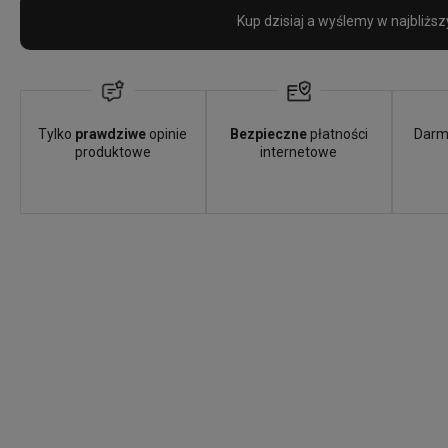
Kup dzisiaj a wyślemy w najbliższ
Tylko
prawdziwe
opinie
Bezpieczne
płatności
Darm
produktowe
internetowe