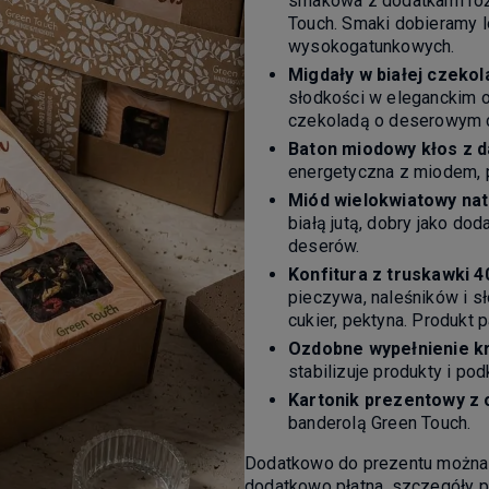
smakowa z dodatkami ró
Touch. Smaki dobieramy l
wysokogatunkowych.
Migdały w białej czekol
słodkości w eleganckim o
czekoladą o deserowym c
Baton miodowy kłos z d
energetyczna z miodem, p
Miód wielokwiatowy nat
białą jutą, dobry jako do
deserów.
Konfitura z truskawki 4
pieczywa, naleśników i sł
cukier, pektyna. Produkt 
Ozdobne wypełnienie k
stabilizuje produkty i po
Kartonik prezentowy z
banderolą Green Touch.
Dodatkowo do prezentu można
dodatkowo płatna, szczegóły po