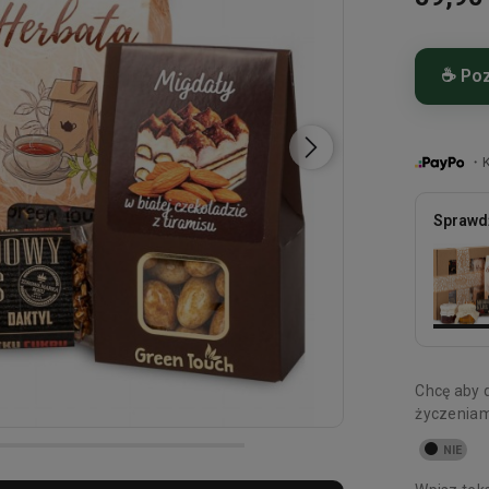
☕ Poz
Pudełko
・Ku
Her
dod
Sprawdź
dob
wys
Mig
mar
obl
w e
Bat
Chcę aby 
prz
życzeniami
Mio
świ
Kon