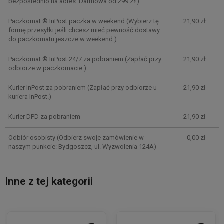
bezpośrednio na adres. Darmowa od 299 zł!)
Paczkomat ® InPost paczka w weekend
(Wybierz tę
21,90 zł
formę przesyłki jeśli chcesz mieć pewność dostawy
do paczkomatu jeszcze w weekend.)
Paczkomat ® InPost 24/7 za pobraniem
(Zapłać przy
21,90 zł
odbiorze w paczkomacie.)
Kurier InPost za pobraniem
(Zapłać przy odbiorze u
21,90 zł
kuriera InPost.)
Kurier DPD za pobraniem
21,90 zł
Odbiór osobisty
(Odbierz swoje zamówienie w
0,00 zł
naszym punkcie: Bydgoszcz, ul. Wyzwolenia 124A)
Inne z tej kategorii