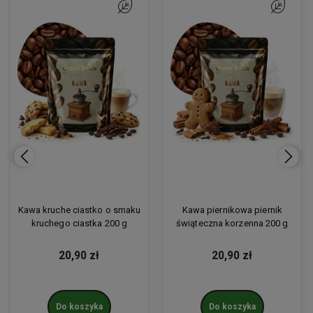
onych
onych
Do ulubionych
Do ulubionych
Do ulubion
Do ulubion
Kawa kruche ciastko o smaku
Kawa piernikowa piernik
kruchego ciastka 200 g
świąteczna korzenna 200 g
20,90 zł
20,90 zł
Do koszyka
Do koszyka