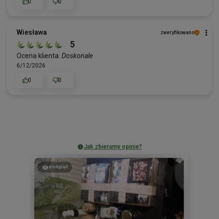
0
0
Wiesława
zweryfikowano
5
Ocena klienta:
Doskonale
6/12/2026
0
0
Jak zbieramy opinie?
podgląd