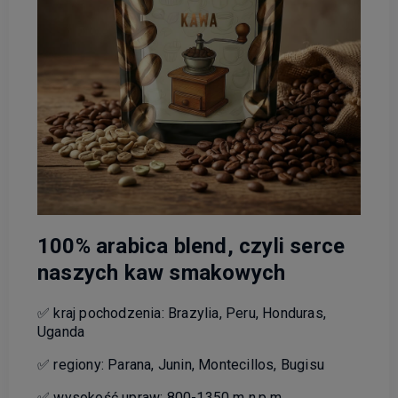
100% arabica blend, czyli serce
naszych kaw smakowych
✅ kraj pochodzenia: Brazylia, Peru, Honduras,
Uganda
✅ regiony: Parana, Junin, Montecillos, Bugisu
✅ wysokość upraw: 800-1350 m n.p.m.