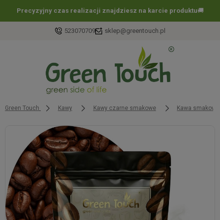
Precyzyjny czas realizacji znajdziesz na karcie produktu
🚚
523070709
sklep@greentouch.pl
Green Touch
Kawy
Kawy czarne smakowe
Kawa smakowa 