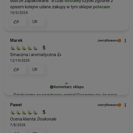
dobrze zapakowane.. a czas
dostawy
szybki zgodnie z
opisem kolejne udane zakupy w tym sklepie
polecam
10/5/2024
0
0
Marek
zweryfikowano
5
Smaczna i aromatyczna 👍️
12/19/2025
0
0
Komentarz sklepu
Dziękujemy za pozytywną opinię! Cieszymy się, że nasz
produkt okazał się smaczny i aromatyczny. Zapraszamy
Paweł
zweryfikowano
ponownie!
5
Ocena klienta:
Doskonale
7/8/2026