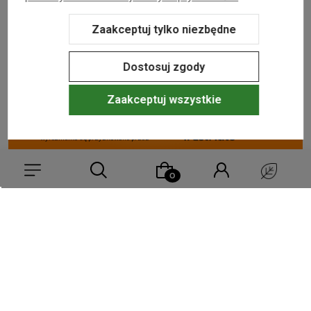
Zaakceptuj tylko niezbędne
Dostosuj zgody
Zaakceptuj wszystkie
NASZE ODZNAKI
wyróżnienia są przyznawane przez
Sklep internetowy Shoper Premium
Szablon Shoper Modern 3.0™
od
GrowCommerce
Wybierz coś dla siebie z naszej aktualnej oferty lub zaloguj się,
aby przywrócić dodane produkty do listy z poprzedniej sesji.