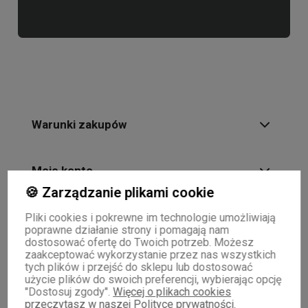
Warunki zakupów
Moje konto
🍪 Zarządzanie plikami cookie
Informacje o sklepie
Pliki cookies i pokrewne im technologie umożliwiają
poprawne działanie strony i pomagają nam
dostosować ofertę do Twoich potrzeb. Możesz
zaakceptować wykorzystanie przez nas wszystkich
tych plików i przejść do sklepu lub dostosować
użycie plików do swoich preferencji, wybierając opcję
"Dostosuj zgody".
Więcej o plikach cookies
przeczytasz w naszej Polityce prywatności.