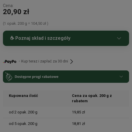
Cena:
20,90 zł
opak. 200 g
104,50 zł
(1
=
)
☕ Poznaj skład i szczegóły
Kawa smakowa irish whiskey o smaku whisky 200 g
Bazą tej kawy są ziarna 100% arabica pochodzące z
・Kup teraz i zapłać za 30 dni
najlepszych regionów kawowych świata, takich jak Parana w
Brazylii, Junin w Peru, Montecillos w Hondurasie oraz Bugisu w
Ugandzie.
Kupowana ilość
Cena za opak. 200 g z
rabatem
od 2 opak. 200 g
19,85 zł
od 5 opak. 200 g
18,81 zł