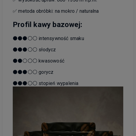
✅ metoda obróbki: na mokro / naturalna
Profil kawy bazowej:
⚫⚫⚫⚪⚪ intensywność smaku
⚫⚫⚫⚪⚪ słodycz
⚫⚫⚪⚪⚪ kwasowość
⚫⚫⚫⚪⚪ gorycz
⚫⚫⚫⚪⚪ stopień wypalenia