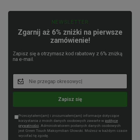
NEWSLETTER
Zgarnij aż 6% zniżki na pierwsze
zamówienie!
Zapisz się a otrzymasz kod rabatowy z 6% zniżką
na e-mail.
Zapisz się
Przeczytałem(am) i zrozumiałem(am) informacje dotyczące
korzystania z moich danych osobowych zawarte w
polityce
prywatności
. Administratorem podanych danych osobowych
jest Green Touch Maksymilian Głowski. Możesz w każdym czasie
wycofać tę zgodę.