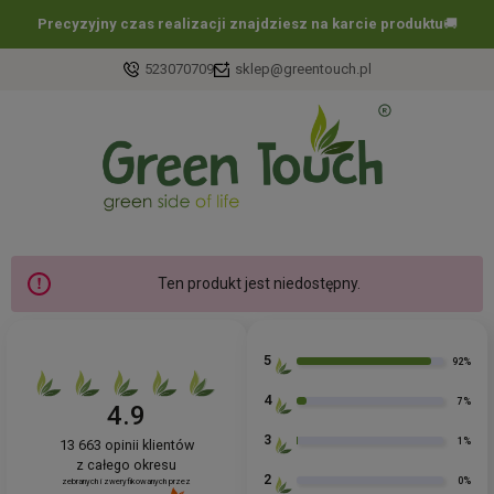
Precyzyjny czas realizacji znajdziesz na karcie produktu
🚚
523070709
sklep@greentouch.pl
Ten produkt jest niedostępny.
5
92%
4
7%
4.9
3
1%
13 663
opinii klientów
z całego okresu
2
0%
zebranych i zweryfikowanych przez