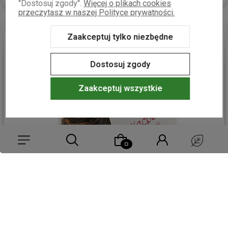
"Dostosuj zgody".
Więcej o plikach cookies
przeczytasz w naszej Polityce prywatności.
Zaakceptuj tylko niezbędne
podgląd
Dostosuj zgody
Zaakceptuj wszystkie
Andrzej
zweryfikowano
5
Szyba realizacja zamówienia 🚀. Fajne jest to, że można
Wybierz coś dla siebie z naszej aktualnej oferty lub zaloguj się,
przesłać swój własny projekt (choć wybór domyślnych jest
aby przywrócić dodane produkty do listy z poprzedniej sesji.
naprawdę duży) 💪. Dobrze zapakowana przesyłka. 👍️
dzisiaj
0
0