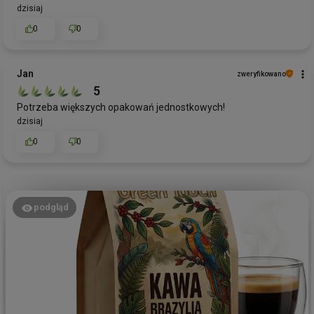
dzisiaj
0
0
Jan
zweryfikowano
5
Potrzeba większych opakowań jednostkowych!
dzisiaj
0
0
podgląd