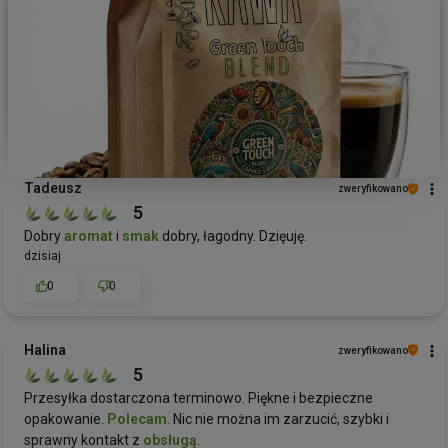
Tadeusz
zweryfikowano
5
Dobry
aromat
i
smak
dobry, łagodny. Dzięuję.
dzisiaj
0
0
Halina
zweryfikowano
5
Przesyłka dostarczona terminowo. Piękne i bezpieczne
opakowanie.
Polecam
. Nic nie można im zarzucić, szybki i
sprawny kontakt z
obsługą
.