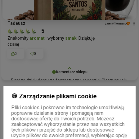
Tadeusz
zweryfikowano
5
Znakomity
aromat
i wyborny
smak
. Dziękuję.
dzisiaj
0
0
Komentarz sklepu
Bardzo dziękujemy za fantastyczną recenzję! Cieszymy się,
że kawa Brazylia Santos przypadła Panu do gustu swoim
Mariusz
zweryfikowano
znakomitym
aromatem
i wybornym
smakiem
. To dla nas
🍪 Zarządzanie plikami cookie
5
ogromna radość wiedzieć, że nasze produkty spełniają
Bardzo dobry kontakt ze sklepem. Towar, któego w innych
oczekiwania naszych klientów. Życzymy wielu przyjemnych
Pliki cookies i pokrewne im technologie umożliwiają
sklepach nie ma. Wreszcie znalazłem moją ulubioną herbatę,
poprawne działanie strony i pomagają nam
chwil z filiżanką naszej kawy!
dostosować ofertę do Twoich potrzeb. Możesz
która wszeędzie była trudno dostępna.
zaakceptować wykorzystanie przez nas wszystkich
dzisiaj
tych plików i przejść do sklepu lub dostosować
0
0
użycie plików do swoich preferencji, wybierając opcję