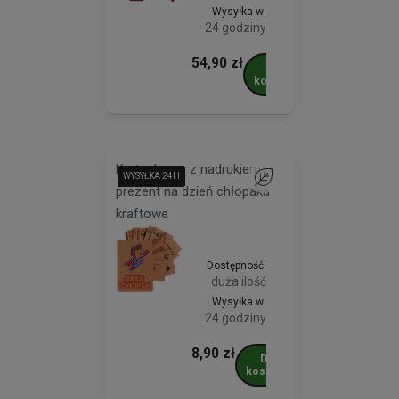
Wysyłka w:
24 godziny
54,90 zł
Do
koszyka
Karty do gry z nadrukiem
WYSYŁKA 24H
WYSYŁKA 24H
WYSYŁKA 24H
WYSYŁKA 24H
WYSYŁKA 24H
WYSYŁKA 24H
WYSYŁKA 24H
WYSYŁKA 24H
WYSYŁKA 24H
Do ulubionych
prezent na dzień chłopaka
kraftowe
Dostępność:
duża ilość
Wysyłka w:
24 godziny
8,90 zł
Do
koszyka