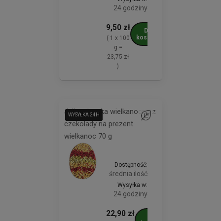
24 godziny
9,50 zł
Do
koszyka
( 1 x 100
g =
23,75 zł
)
Jajko pisanka wielkanocna z
WYSYŁKA 24H
WYSYŁKA 24H
WYSYŁKA 24H
WYSYŁKA 24H
Do ulubionych
czekolady na prezent
wielkanoc 70 g
Dostępność:
średnia ilość
Wysyłka w:
24 godziny
22,90 zł
Do