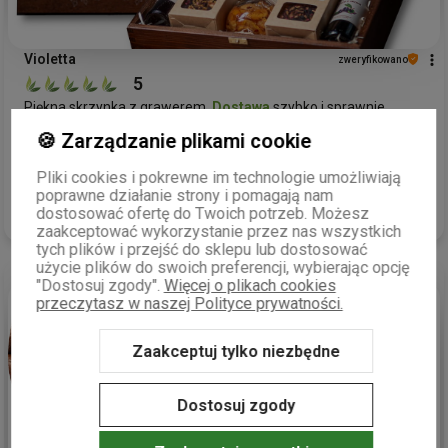
Violetta
zweryfikowano
5
Piękna skrzynka z grawerem.
Dostawa
szybko i sprawnie.
wczoraj
🍪 Zarządzanie plikami cookie
0
0
Pliki cookies i pokrewne im technologie umożliwiają
poprawne działanie strony i pomagają nam
dostosować ofertę do Twoich potrzeb. Możesz
Komentarz sklepu
zaakceptować wykorzystanie przez nas wszystkich
Bardzo dziękujemy za podzielenie się swoją opinią!
tych plików i przejść do sklepu lub dostosować
Cieszymy się, że skrzynka prezentowa z grawerunkiem
użycie plików do swoich preferencji, wybierając opcję
"Dostosuj zgody".
Więcej o plikach cookies
przypadła Pani do gustu. Szybka i sprawna
dostawa
to dla
przeczytasz w naszej Polityce prywatności.
nas priorytet, dlatego miło nam słyszeć, że spełniliśmy Pani
podgląd
oczekiwania. Zapraszamy ponownie do odkrywania
naszych wyjątkowych zestawów!
Zaakceptuj tylko niezbędne
Dostosuj zgody