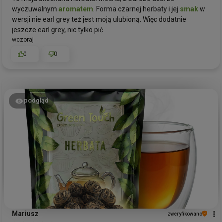
wyczuwalnym
aromatem
. Forma czarnej herbaty i jej
smak
w
wersji nie earl grey też jest moją ulubioną. Więc dodatnie
jeszcze earl grey, nic tylko pić.
wczoraj
0
0
podgląd
Mariusz
zweryfikowano