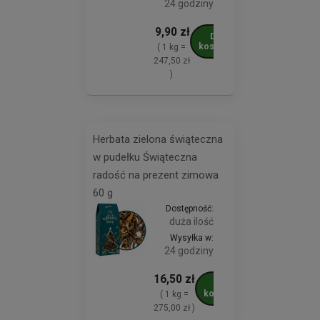
24 godziny
9,90 zł
Do
koszyka
( 1 kg =
247,50 zł
)
Herbata zielona świąteczna
w pudełku Świąteczna
radość na prezent zimowa
60 g
Dostępność:
duża ilość
Wysyłka w:
24 godziny
16,50 zł
Do
koszyka
( 1 kg =
275,00 zł )