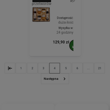
przetworów
Dostępność:
duża ilość
Wysyłka w:
24 godziny
129,90 zł
Do
koszyka
1
2
3
4
5
6
...
21