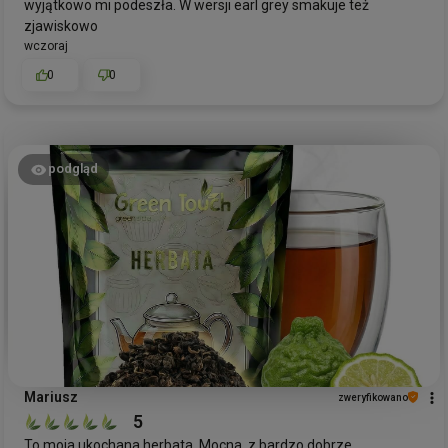
wyjątkowo mi podeszła. W wersji earl grey smakuje też
zjawiskowo
wczoraj
0
0
podgląd
Mariusz
zweryfikowano
5
To moja ukochana herbata. Mocna, z bardzo dobrze