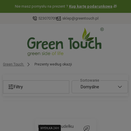
Nie masz pomysłu na prezent ?
Kup kartę podarunkową
🎁
523070709
sklep@greentouch.pl
Green Touch
Prezenty według okazji
Filtry
Herbata w pudełku
WYSYŁKA 24H
WYSYŁKA 24H
Do ulubionych