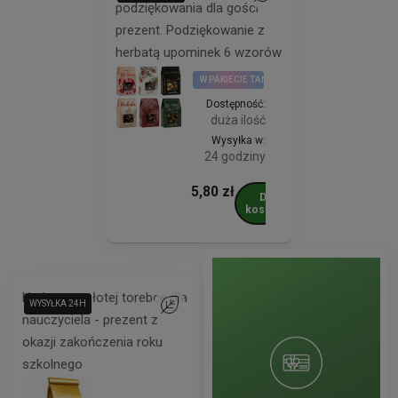
podziękowania dla gości
prezent. Podziękowanie z
herbatą upominek 6 wzorów
W PAKIECIE TANIEJ
Dostępność:
duża ilość
Wysyłka w:
24 godziny
5,80 zł
Do
koszyka
Herbata w złotej torebce dla
WYSYŁKA 24H
Do ulubionych
nauczyciela - prezent z
okazji zakończenia roku
szkolnego