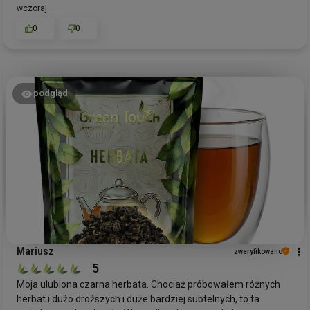
wczoraj
0
0
podgląd
Mariusz
zweryfikowano
5
Moja ulubiona czarna herbata. Chociaż próbowałem różnych
herbat i dużo droższych i duże bardziej subtelnych, to ta