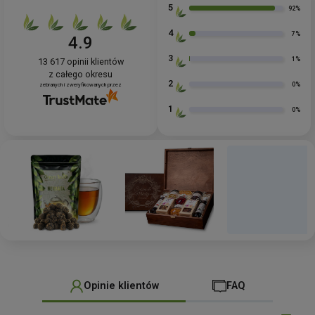
5
92%
4
7%
4.9
3
1%
13 617
opinii klientów
z całego okresu
2
0%
zebranych i zweryfikowanych przez
1
0%
Opinie klientów
FAQ