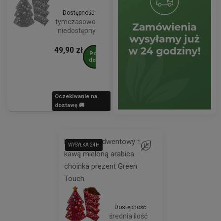
Dostępność:
tymczasowo
niedostępny
49,90 zł
Powiadom o
dostępności
Oczekiwanie na
dostawę 🚚
Kalendarz adwentowy z
WYSYŁKA 24H
WYSYŁKA 24H
WYSYŁKA 24H
WYSYŁKA 24H
WYSYŁKA 24H
WYSYŁKA 24H
WYSYŁKA 24H
Do ulubionych
kawą mieloną arabica
choinka prezent Green
Touch
Dostępność:
średnia ilość