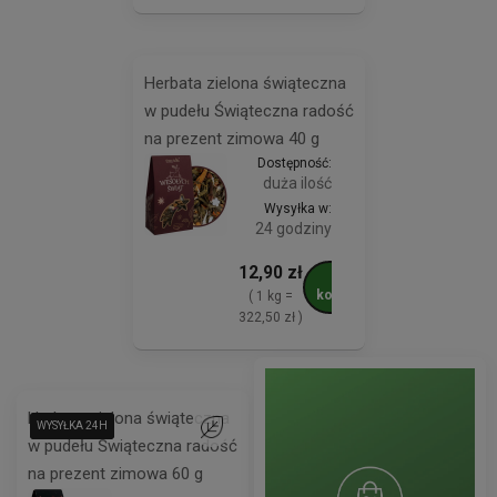
Herbata zielona świąteczna
w pudełu Świąteczna radość
na prezent zimowa 40 g
Dostępność:
duża ilość
Wysyłka w:
24 godziny
12,90 zł
Do
koszyka
( 1 kg =
322,50 zł )
Herbata zielona świąteczna
WYSYŁKA 24H
WYSYŁKA 24H
WYSYŁKA 24H
Do ulubionych
w pudełu Świąteczna radość
na prezent zimowa 60 g