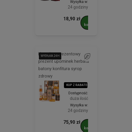
Wysyłka w:
24 godziny
18,90 zł
Do
koszyka
Kosz box prezentowy
WYSYŁKA 24H
WYSYŁKA 24H
WYSYŁKA 24H
WYSYŁKA 24H
WYSYŁKA 24H
WYSYŁKA 24H
WYSYŁKA 24H
Do ulubionych
prezent upominek herbata
batony konfitura syrop
zdrowy
KUP Z RABATEM
Dostępność:
duża ilość
Wysyłka w:
24 godziny
75,90 zł
Do
koszyka