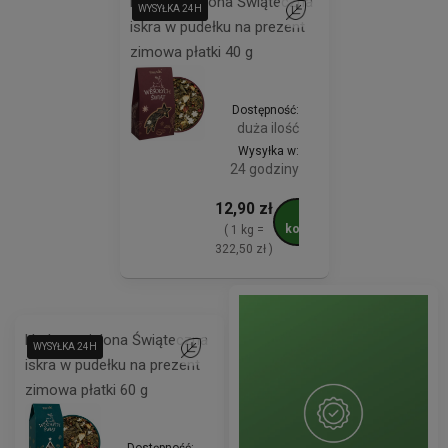
Herbata zielona Świąteczna
WYSYŁKA 24H
WYSYŁKA 24H
Do ulubionych
iskra w pudełku na prezent
zimowa płatki 40 g
Dostępność:
duża ilość
Wysyłka w:
24 godziny
12,90 zł
Do
koszyka
( 1 kg =
322,50 zł )
Herbata zielona Świąteczna
WYSYŁKA 24H
WYSYŁKA 24H
Do ulubionych
iskra w pudełku na prezent
zimowa płatki 60 g