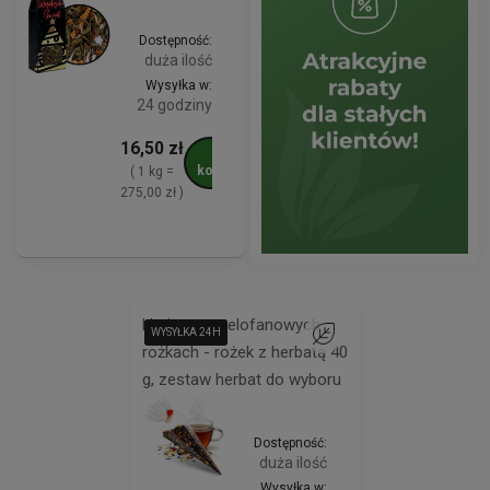
Dostępność:
duża ilość
Wysyłka w:
24 godziny
16,50 zł
Do
koszyka
( 1 kg =
275,00 zł )
Herbaty w celofanowych
WYSYŁKA 24H
WYSYŁKA 24H
WYSYŁKA 24H
WYSYŁKA 24H
Do ulubionych
rożkach - rożek z herbatą 40
g, zestaw herbat do wyboru
Dostępność:
duża ilość
Wysyłka w: