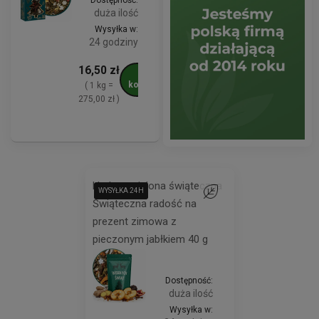
Dostępność:
duża ilość
Wysyłka w:
24 godziny
16,50 zł
Do
koszyka
( 1 kg =
275,00 zł )
Herbata zielona świąteczna
WYSYŁKA 24H
WYSYŁKA 24H
Do ulubionych
Świąteczna radość na
prezent zimowa z
pieczonym jabłkiem 40 g
Dostępność:
duża ilość
Wysyłka w: