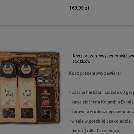
169,90 zł
Kosz prezentowy personalizowa
rodziców.
Kosz prezentowy zawiera:
-
czarna herbata liściasta 60 g
w 
-
kawa ziarnista Kolumbia Excel
-
żurawina w mlecznej czekoladz
-
wiśnie w gorzkiej czekoladzie
,
-
baton Trufla Orzechowa
,