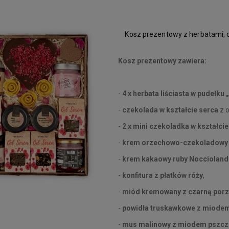
Kosz prezentowy z herbatami, 
Kosz prezentowy zawiera:
-
4 x herbata liściasta w pudełku
-
czekolada w kształcie serca
z o
-
2 x mini czekoladka w kształcie
-
krem orzechowo-czekoladowy 
-
krem kakaowy ruby Noccioland
-
konfitura z płatków róży
,
-
miód kremowany z czarną por
-
powidła truskawkowe z miode
-
mus malinowy z miodem pszcz