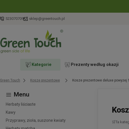
523070709
sklep@greentouch.pl
Kategorie
Prezenty według okazji
Green Touch
Kosze prezentowe
Kosze prezentowe deluxe powyżej 1
Menu
Herbaty liściaste
Kosz
Kawy
Przyprawy, zioła, suszone kwiaty
🛒
Ta kate
Herbaty matcha