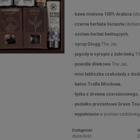
-
kawa mielona 100% Arabica
(do
-
czarna herbata liściasta
(dobier
-
zestaw herbat kwitnących
,
-
syrop Glogg
The Jar,
-
jagody w syropie z żubrówką
Th
-
powidła śliwkowe
The Jar,
-
mini tabliczka czekolady
z dod
-
baton Trufla Miodowa
,
-
łyżka
z drewna czereśniowego
,
-
pudełko prezentowe Green Tou
-
wypełnienie
w postaci ozdobnego
Dostępność:
W
duża ilość
2