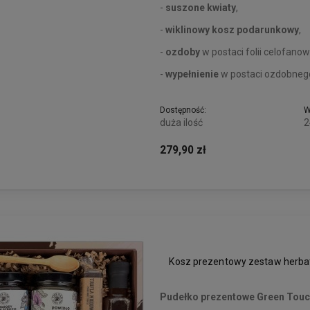
-
suszone kwiaty
,
-
wiklinowy kosz podarunkowy
,
-
ozdoby
w postaci folii celofanow
-
wypełnienie
w postaci ozdobnego
Dostępność:
W
duża ilość
2
279,90 zł
Kosz prezentowy zestaw herbat
Pudełko prezentowe Green Touc