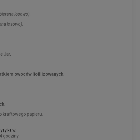
bierana losowo)
,
ana losowo)
,
e Jar,
atkiem owoców liofilizowanych
,
ch
,
 kraftowego papieru.
ysyłka w:
4 godziny