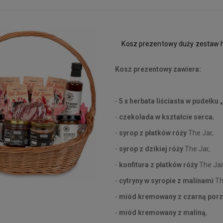
Kosz prezentowy duży zestaw h
Kosz prezentowy zawiera:
-
5 x herbata liściasta w pudełku
-
czekolada w kształcie serca
,
-
syrop z płatków róży
The Jar,
-
syrop z dzikiej róży
The Jar,
-
konfitura z płatków róży
The Jar
-
cytryny w syropie z malinami
Th
-
miód kremowany z czarną por
-
miód kremowany z maliną
,