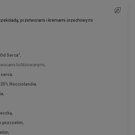
Do ulubiony
czekoladą, przetworami i kremami orzechowymi
 „Od Serca”
,
wocami liofilizowanymi,
 serca
,
25% Nocciolandia
,
ia
,
zeczką
,
m pszczelim
,
elim
,