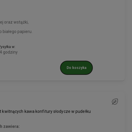
ej oraz wstążki,
 białego papieru.
ysyłka w:
4 godziny
Do koszyka
Do ulubiony
 kwitnących kawa konfitury słodycze w pudełku
h zawiera: