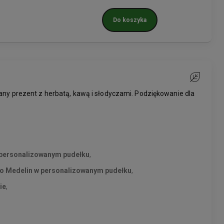
Do koszyka
Do ulubiony
ny prezent z herbatą, kawą i słodyczami. Podziękowanie dla
personalizowanym pudełku
,
so Medelin
w personalizowanym pudełku
,
ie
,