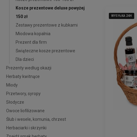
Kosze prezentowe deluxe powyżej
150 zł
WYSYŁKA 24H
WYSYŁKA 24H
WYSYŁKA 24H
Zestawy prezentowe z kubkami
Miodowa kopalnia
Prezent dla firm
Świąteczne kosze prezentowe
Dla dzieci
Prezenty według okazji
Herbaty kwitnące
Miody
Przetwory, syropy
Słodycze
Owoce liofilizowane
Ślub i wesele, komunia, chrzest
Herbaciarki i skrzynki
Znajdź smak herbaty