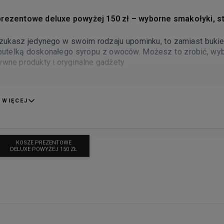
rezentowe deluxe powyżej 150 zł – wyborne smakołyki, st
szukasz jedynego w swoim rodzaju upominku, to zamiast bukiet
butelką doskonałego syropu z owoców. Możesz to zrobić, wyb
wne produkty i oryginalne gadżety.
darunek to sposób na to, by uczcić ważną okazję – rocznicę
owe z tak wyjątkową zawartością mogą być także wyrazem uczu
 WIĘCEJ
KOSZE PREZENTOWE
DELUXE POWYŻEJ 150 ZŁ