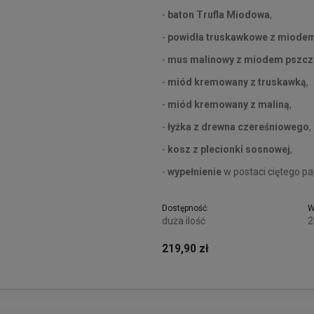
-
baton Trufla Miodowa
,
-
powidła truskawkowe z miode
-
mus malinowy z miodem pszcz
-
miód kremowany z truskawką
,
-
miód kremowany z maliną
,
-
łyżka z drewna czereśniowego
,
-
kosz z plecionki sosnowej
,
-
wypełnienie
w postaci ciętego pa
Dostępność:
W
duża ilość
2
219,90 zł