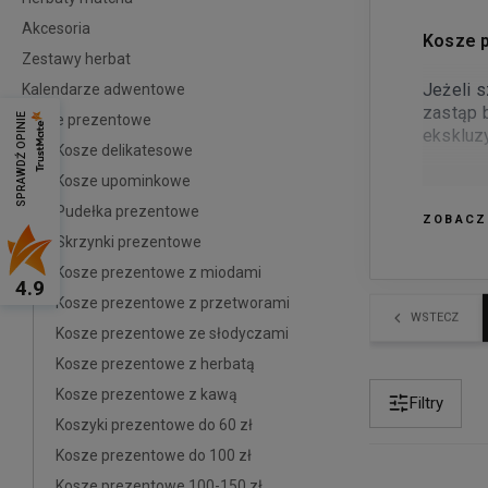
Akcesoria
Kosze p
Zestawy herbat
Jeżeli 
Kalendarze adwentowe
zastąp 
Kosze prezentowe
SPRAWDŹ OPINIE
ekskluzy
Kosze delikatesowe
Kosze upominkowe
Taki po
upomink
Pudełka prezentowe
ZOBACZ
Skrzynki prezentowe
Kosze prezentowe z miodami
4.9
Kosze prezentowe z przetworami
WSTECZ
Kosze prezentowe ze słodyczami
Kosze prezentowe z herbatą
Kosze prezentowe z kawą
Filtry
Koszyki prezentowe do 60 zł
Kosze prezentowe do 100 zł
Kosze prezentowe 100-150 zł