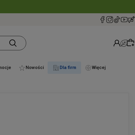
mocje
Nowości
Dla firm
Więcej
Wybierz coś dla siebie z naszej aktualnej oferty
lub zaloguj się, aby przywrócić dodane produkty
do listy z poprzedniej sesji.