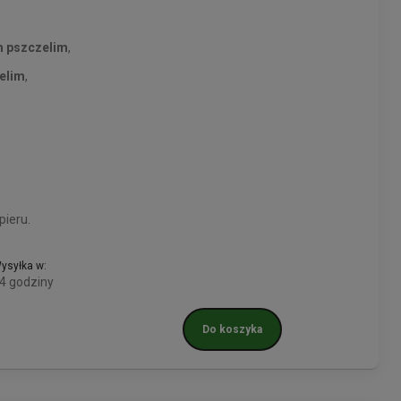
m pszczelim
,
elim
,
pieru.
ysyłka w:
4 godziny
Do koszyka