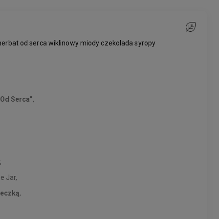
Do ulubiony
erbat od serca wiklinowy miody czekolada syropy
„Od Serca”
,
,
e Jar,
zeczką
,