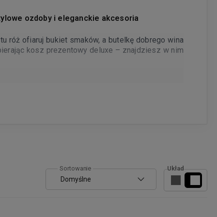
ylowe ozdoby i eleganckie akcesoria
u róż ofiaruj bukiet smaków, a butelkę dobrego wina
ierając kosz prezentowy deluxe – znajdziesz w nim
 ślubu, awans w pracy, ukończenie studiów. Zestawy
ć i pamięci o bliskiej osobie.
Układ