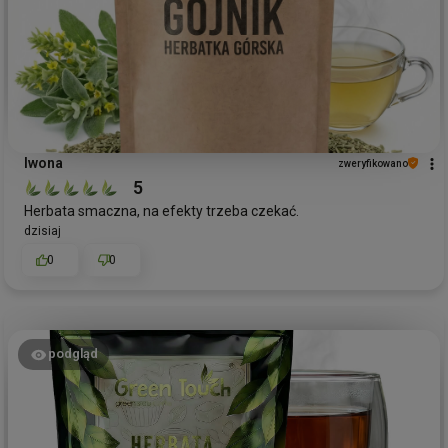
Iwona
zweryfikowano
5
Herbata smaczna, na efekty trzeba czekać.
dzisiaj
0
0
podgląd