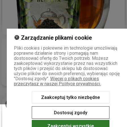
🍪 Zarządzanie plikami cookie
Mariusz
zweryfikowano
5
Pliki cookies i pokrewne im technologie umożliwiają
Daję pięć listków, chociaż to też nie jest do końca mój
smak
.
poprawne działanie strony i pomagają nam
Tylko danie jej mniej byłoby nie fair. Na pewno znajdzie się
dostosować ofertę do Twoich potrzeb. Możesz
zaakceptować wykorzystanie przez nas wszystkich
sporo osób zachwyconych jej
smakiem
.
tych plików i przejść do sklepu lub dostosować
wczoraj
użycie plików do swoich preferencji, wybierając opcję
0
0
"Dostosuj zgody".
Więcej o plikach cookies
przeczytasz w naszej Polityce prywatności.
Zaakceptuj tylko niezbędne
podgląd
Dostosuj zgody
Zaakceptuj wszystkie