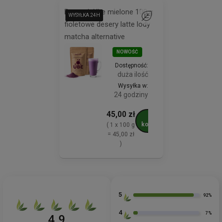
Proszek Ube mielone 100 g
WYSYŁKA 24H
WYSYŁKA 24H
WYSYŁKA 24H
Do ulubionych
fioletowe desery latte lody
matcha alternative
NOWOŚĆ
Dostępność:
duża ilość
Wysyłka w:
24 godziny
45,00 zł
Do
koszyka
( 1 x 100 g
= 45,00 zł
)
5
92%
4
7%
4.9