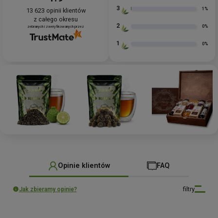
3
1%
13 623
opinii klientów
z całego okresu
2
0%
zebranych i zweryfikowanych przez
1
0%
Opinie klientów
FAQ
filtry
Jak zbieramy opinie?