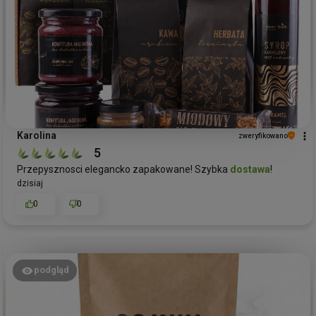
Karolina
zweryfikowano
5
Przepysznosci elegancko zapakowane! Szybka
dostawa
!
dzisiaj
0
0
podgląd