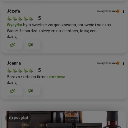
Józefa
zweryfikowano
5
Wysyłka
była świetnie zorganizowana, sprawnie i na czas.
Widać, że bardzo zależy im na klientach, to się ceni.
dzisiaj
0
0
Joanna
zweryfikowano
5
Bardzo rzetelna firma i
dostawa
.
dzisiaj
0
0
podgląd