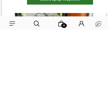
Mariusz
zweryfikowano
5
Wybierz coś dla siebie z naszej aktualnej oferty lub zaloguj się, aby
Moja ulubiona czarna herbata. Chociaż próbowałem różnych
przywrócić dodane produkty do listy z poprzedniej sesji.
herbat i dużo droższych i duże bardziej subtelnych, to ta
wyjątkowo mi podeszła. W wersji earl grey smakuje też
zjawiskowo
wczoraj
0
0
podgląd