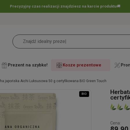
Darmowa dostawa już
od 60 zł !
🚚
Prezent na szybko!
Kosze prezentowe
Pro
ha japońska Aichi Luksusowa 50 g certyfikowana BIO Green Touch
Herbat
BIO
certyf
Cena:
89,90 