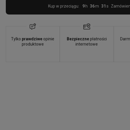
Kup w przeciągu:
9
36
28
Zamówieni
Tylko
prawdziwe
opinie
Bezpieczne
płatności
Darm
produktowe
internetowe