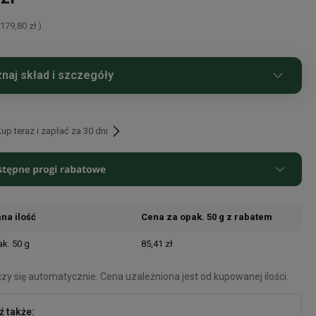
179,80 zł
=
)
naj skład i szczegóły
zna japońska matcha klasy premium – stworzona dla
rów.
p teraz i zapłać za 30 dni
Aichi Luksusowa BIO to wyjątkowa sproszkowana herbata
klasy
Luxury Grade
, pochodząca z ekologicznych upraw w
rze Aichi – jednym z najbardziej prestiżowych regionów
anych Japonii. Powstaje wyłącznie z
najdelikatniejszych liści z
ego zbioru
, co zapewnia jej głęboki, bogaty smak umami,
ą konsystencję i intensywnie zieloną barwę.
na ilość
Cena za opak. 50 g z rabatem
ak. 50 g
85,41 zł
czy się automatycznie. Cena uzależniona jest od kupowanej ilości.
 także: