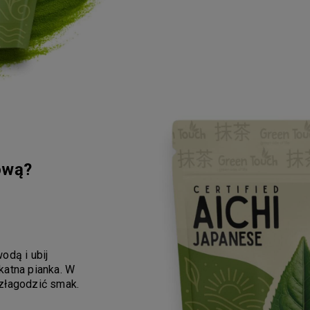
ową?
odą i ubij
katna pianka. W
złagodzić smak.