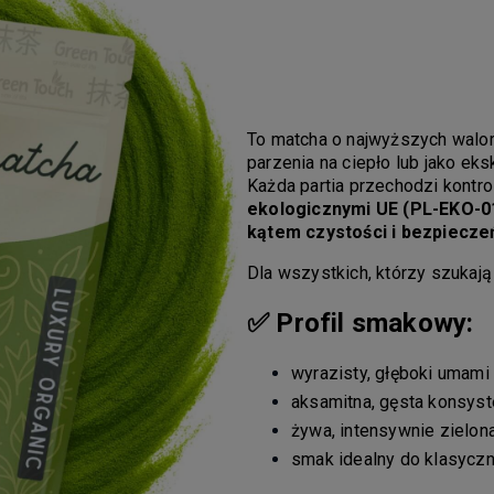
To matcha o najwyższych walor
parzenia na ciepło lub jako ek
Każda partia przechodzi kontro
ekologicznymi UE (PL-EKO-01
kątem czystości i bezpiecz
Dla wszystkich, którzy szukaj
✅ Profil smakowy:
wyrazisty, głęboki umami
aksamitna, gęsta konsyst
żywa, intensywnie zielon
smak idealny do klasyczn