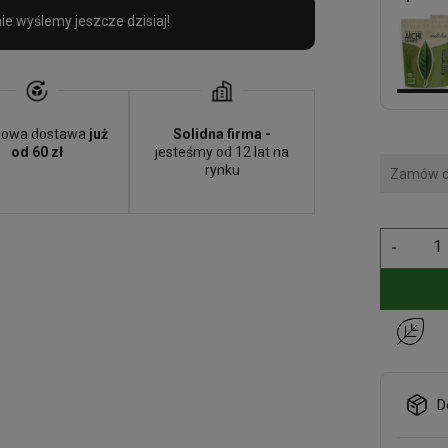
e wyślemy jeszcze dzisiaj!
owa dostawa
już
Solidna firma -
od 60 zł
jesteśmy od 12 lat na
rynku
Zamów d
-
D