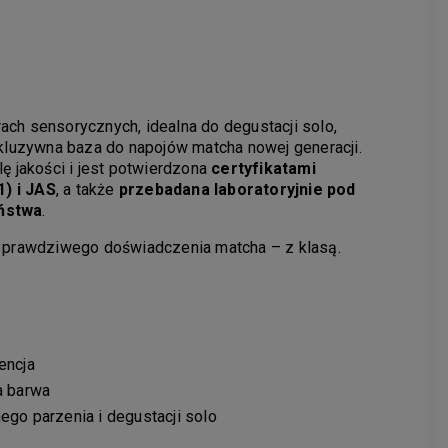
ach sensorycznych, idealna do degustacji solo,
skluzywna baza do napojów matcha nowej generacji.
lę jakości i jest potwierdzona
certyfikatami
) i JAS
, a także
przebadana laboratoryjnie pod
eństwa
.
ą prawdziwego doświadczenia matcha – z klasą.
encja
a barwa
ego parzenia i degustacji solo