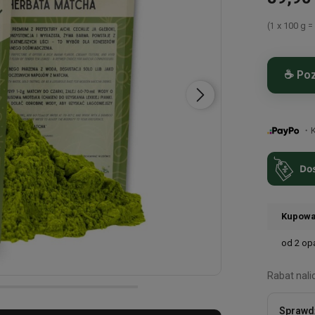
x 100 g
(1
☕ Poz
Organic
konese
・Ku
Matcha 
zielona 
prefektu
herbaci
pierwsz
aksamitn
Kupowa
od 2 op
Rabat nali
Sprawdź