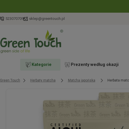
523070709
sklep@greentouch.pl
Kategorie
Prezenty według okazji
Green Touch
Herbaty matcha
Matcha japońska
Herbata matc