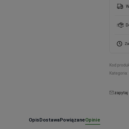
W
D
Za
Kod produk
Kategoria:
zapytaj
Opis
Dostawa
Powiązane
Opinie