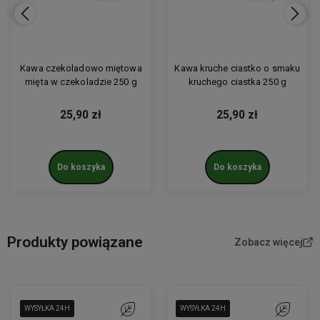
Kawa czekoladowo miętowa
Kawa kruche ciastko o smaku
mięta w czekoladzie 250 g
kruchego ciastka 250 g
25,90 zł
25,90 zł
Do koszyka
Do koszyka
Produkty powiązane
Zobacz więcej
WYSYŁKA 24H
WYSYŁKA 24H
WYSYŁKA 24H
WYSYŁKA 24H
WYSYŁKA 24H
Do ulubionych
WYSYŁKA 24H
WYSYŁKA 24H
WYSYŁKA 24H
WYSYŁKA 24H
WYSYŁKA 24H
Do ulubion