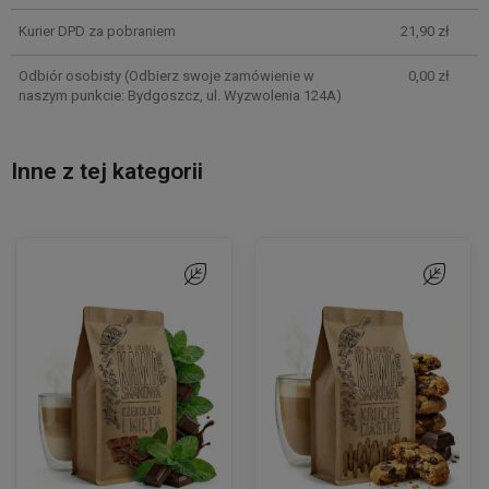
Kurier DPD za pobraniem
21,90 zł
Odbiór osobisty
(Odbierz swoje zamówienie w
0,00 zł
naszym punkcie: Bydgoszcz, ul. Wyzwolenia 124A)
Inne z tej kategorii
onych
onych
Do ulubionych
Do ulubionych
Do ulubion
Do ulubion