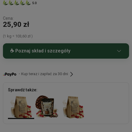
5.0
Cena:
25,90 zł
kg
103,60 zł
(1
=
)
☕ Poznaj skład i szczegóły
Kawa smakowa malinowa z białą czekoladą arabica 250 g
Bazą tej kawy są ziarna 100% arabica pochodzące z
・Kup teraz i zapłać za 30 dni
najlepszych regionów kawowych świata, takich jak Parana w
Brazylii, Junin w Peru, Montecillos w Hondurasie oraz Bugisu w
Ugandzie.
Sprawdź także: