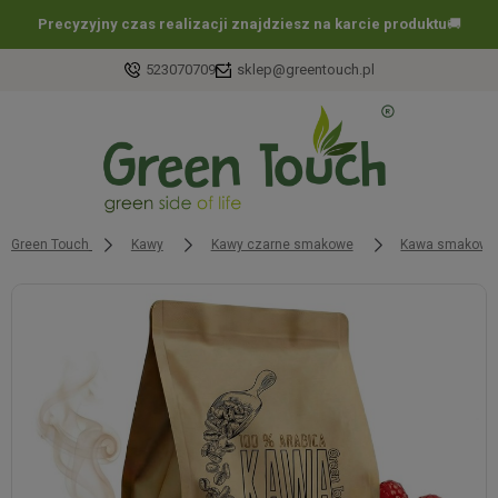
Precyzyjny czas realizacji znajdziesz na karcie produktu
🚚
523070709
sklep@greentouch.pl
Green Touch
Kawy
Kawy czarne smakowe
Kawa smakowa 