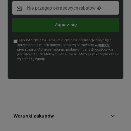
Zapisz się
Przeczytałem(am) i zrozumiałem(am) informacje dotyczące
korzystania z moich danych osobowych zawarte w
polityce
prywatności
. Administratorem podanych danych osobowych
jest Green Touch Maksymilian Głowski. Możesz w każdym czasie
wycofać tę zgodę.
Warunki zakupów