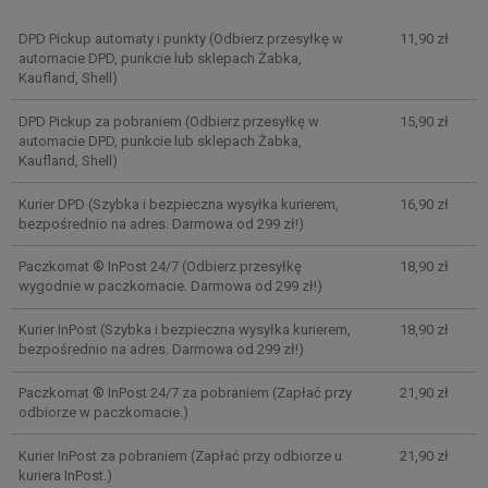
Cena nie zawiera ewentualnych kosztów płatności
DPD Pickup automaty i punkty
(Odbierz przesyłkę w
11,90 zł
automacie DPD, punkcie lub sklepach Żabka,
Kaufland, Shell)
DPD Pickup za pobraniem
(Odbierz przesyłkę w
15,90 zł
automacie DPD, punkcie lub sklepach Żabka,
Kaufland, Shell)
Kurier DPD
(Szybka i bezpieczna wysyłka kurierem,
16,90 zł
bezpośrednio na adres. Darmowa od 299 zł!)
Paczkomat ® InPost 24/7
(Odbierz przesyłkę
18,90 zł
wygodnie w paczkomacie. Darmowa od 299 zł!)
Kurier InPost
(Szybka i bezpieczna wysyłka kurierem,
18,90 zł
bezpośrednio na adres. Darmowa od 299 zł!)
Paczkomat ® InPost 24/7 za pobraniem
(Zapłać przy
21,90 zł
odbiorze w paczkomacie.)
Kurier InPost za pobraniem
(Zapłać przy odbiorze u
21,90 zł
kuriera InPost.)