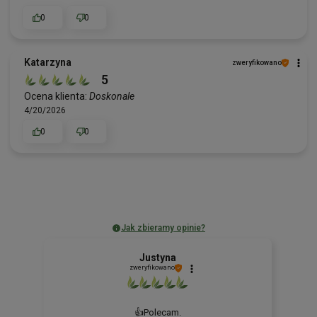
0
0
Katarzyna
zweryfikowano
5
Ocena klienta:
Doskonale
4/20/2026
0
0
Jak zbieramy opinie?
Justyna
zweryfikowano
👍️Polecam.