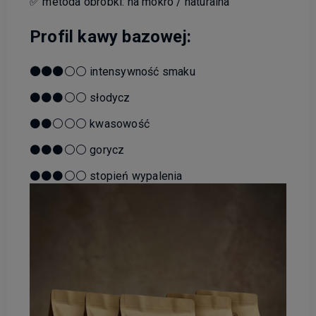
✅ metoda obróbki: na mokro / naturalna
Profil kawy bazowej:
⚫⚫⚫
⚪⚪ intensywność smaku
⚫⚫⚫⚪⚪ słodycz
⚫⚫⚪⚪⚪ kwasowość
⚫⚫⚫⚪⚪ gorycz
⚫⚫⚫⚪⚪ stopień wypalenia