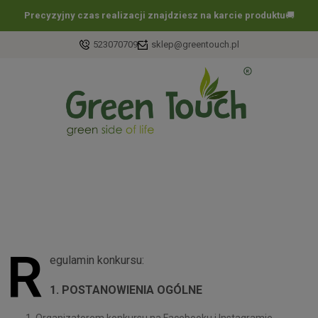
Darmowa dostawa już
od 60 zł !
🚚
523070709
sklep@greentouch.pl
R
egulamin konkursu:
1. POSTANOWIENIA OGÓLNE
Organizatorem konkursu na Facebooku i Instagramie