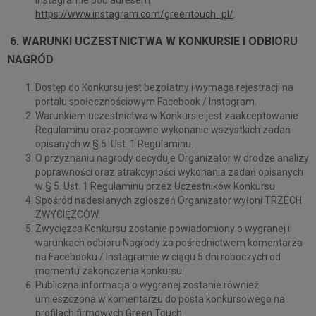
https://www.instagram.com/greentouch_pl/
.
6. WARUNKI UCZESTNICTWA W KONKURSIE I ODBIORU
NAGRÓD
Dostęp do Konkursu jest bezpłatny i wymaga rejestracji na
portalu społecznościowym Facebook / Instagram.
Warunkiem uczestnictwa w Konkursie jest zaakceptowanie
Regulaminu oraz poprawne wykonanie wszystkich zadań
opisanych w § 5. Ust. 1 Regulaminu.
O przyznaniu nagrody decyduje Organizator w drodze analizy
poprawności oraz atrakcyjności wykonania zadań opisanych
w § 5. Ust. 1 Regulaminu przez Uczestników Konkursu.
Spośród nadesłanych zgłoszeń Organizator wyłoni TRZECH
ZWYCIĘZCÓW.
Zwycięzca Konkursu zostanie powiadomiony o wygranej i
warunkach odbioru Nagrody za pośrednictwem komentarza
na Facebooku / Instagramie w ciągu 5 dni roboczych od
momentu zakończenia konkursu.
Publiczna informacja o wygranej zostanie również
umieszczona w komentarzu do posta konkursowego na
profilach firmowych Green Touch