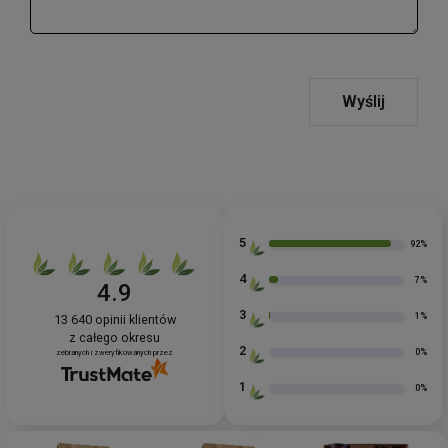
Wyślij
5
92%
4
7%
4.9
3
1%
13 640
opinii klientów
z całego okresu
2
0%
zebranych i zweryfikowanych przez
1
0%