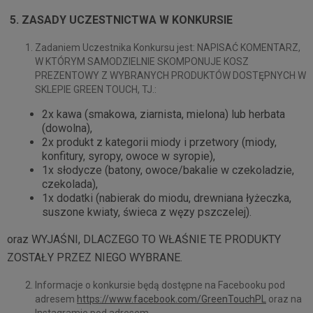
5. ZASADY UCZESTNICTWA W KONKURSIE
Zadaniem Uczestnika Konkursu jest: NAPISAĆ KOMENTARZ,
W KTÓRYM SAMODZIELNIE SKOMPONUJE KOSZ
PREZENTOWY Z WYBRANYCH PRODUKTÓW DOSTĘPNYCH W
SKLEPIE GREEN TOUCH, TJ.:
2x kawa (smakowa, ziarnista, mielona) lub herbata
(dowolna),
2x produkt z kategorii miody i przetwory (miody,
konfitury, syropy, owoce w syropie),
1x słodycze (batony, owoce/bakalie w czekoladzie,
czekolada),
1x dodatki (nabierak do miodu, drewniana łyżeczka,
suszone kwiaty, świeca z węzy pszczelej).
oraz WYJAŚNI, DLACZEGO TO WŁAŚNIE TE PRODUKTY
ZOSTAŁY PRZEZ NIEGO WYBRANE.
Informacje o konkursie będą dostępne na Facebooku pod
adresem
https://www.facebook.com/GreenTouchPL
oraz na
Instagramie pod adresem