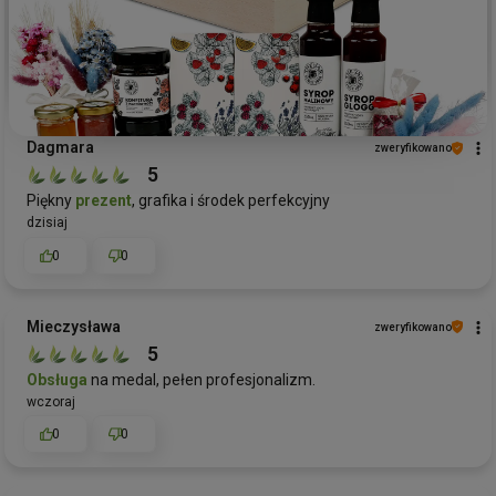
Dagmara
zweryfikowano
5
Piękny
prezent
, grafika i środek perfekcyjny
dzisiaj
0
0
Mieczysława
zweryfikowano
5
Obsługa
na medal, pełen profesjonalizm.
wczoraj
0
0