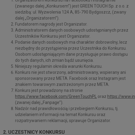
(zwanego dalej „Konkursem”) jest GREEN TOUCH Sp. z o.o. z
siedzibą: ul. Wyzwolenia 124 A, 85-790 Bydgoszcz, (zwany
dalej „Organizatorem”).
Fundatorem nagrody jest Organizator.
Administratorem danych osobowych udostępnianych przez
Uczestników Konkursu jest Organizator.
Podanie danych osobowych ma charakter dobrowolny, lecz
niezbędny do przystąpienia przez Uczestnika do Konkursu.
Osobom udostępniającym dane przysługuje prawo dostępu
do tych danych, ich zmian bądź usunięcia.
Niniejszy regulamin określa warunki Konkursu.
Konkurs nie jest stworzony, administrowany, wspierany ani
sponsorowany przez META. Facebook oraz Instagram jest
znakiem towarowym zastrzeżonym przez META.
Konkurs jest prowadzony na stronie
https://www.facebook.com/GreenTouchPL
oraz
https://www.i
(zwanej dalej „Fanpage”).
Nadzór nad prawidłowością i przebiegiem Konkursu, tj.
udzielaniem informacji na temat Konkursu oraz
rozpatrywaniem reklamacji, sprawuje Organizator.
2. UCZESTNICY KONKURSU