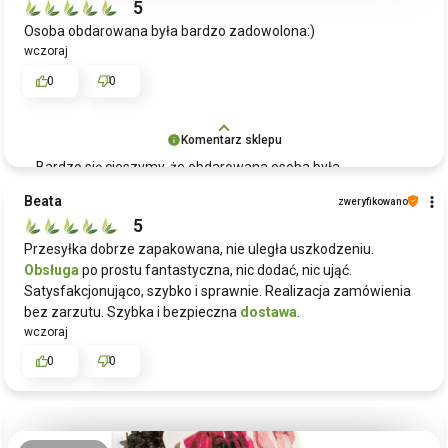
5
Osoba obdarowana była bardzo zadowolona:)
wczoraj
0
0
Komentarz sklepu
Bardzo się cieszymy, że obdarowana osoba była
zadowolona z naszego zestawu prezentowego! To dla nas
Beata
zweryfikowano
ogromna radość wiedzieć, że nasze produkty przynoszą
5
radość i spełniają oczekiwania. Jeśli będziesz
Przesyłka dobrze zapakowana, nie uległa uszkodzeniu.
potrzebowała kolejnych wyjątkowych
prezentów
,
Obsługa
po prostu fantastyczna, nic dodać, nic ująć.
zapraszamy ponownie do Green Touch.
Satysfakcjonująco, szybko i sprawnie. Realizacja zamówienia
bez zarzutu. Szybka i bezpieczna
dostawa
.
wczoraj
0
0