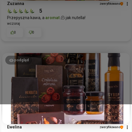
Zuzanna
zweryfikowano
5
Przepyszna kawa, a
aromat
🫠 jak nutella!
wczoraj
0
0
podgląd
Ewelina
zweryfikowano