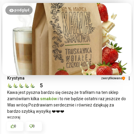
gości przypadła Pani do gustu. Staramy się, aby nasze
produkty były nie tylko estetyczne, ale i wyjątkowe, dlatego
podgląd
takie komentarze są dla nas bardzo cenne. Pozdrawiamy
serdecznie!
Krystyna
zweryfikowano
5
Kawa jest pyszna bardzo się cieszę że trafiłam na ten sklep
zamówiłam kilka
smaków
i to nie będzie ostatni raz jeszcze do
Was wrócę.Pozdrawiam serdecznie i również dziękuję za
bardzo szybką wysyłkę ❤️❤️❤️
wczoraj
0
0