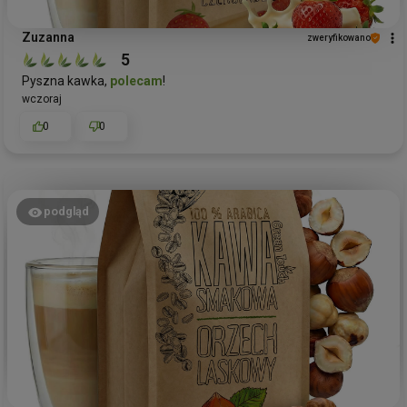
Zuzanna
zweryfikowano
5
Pyszna kawka,
polecam
!
wczoraj
0
0
podgląd