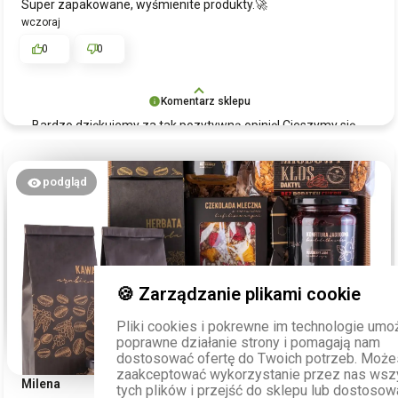
Super zapakowane, wyśmienite produkty.🚀
wczoraj
0
0
Komentarz sklepu
Bardzo dziękujemy za tak pozytywną opinię! Cieszymy się,
że kosz prezentowy z przetworami i herbatą spełnił Pani
oczekiwania i że sposób
zapakowania
oraz
jakość
produktów przypadły Pani do gustu. To dla nas ogromna
podgląd
radość, że nasze produkty mogą dostarczać tyle
satysfakcji. Zapraszamy do ponownych zakupów!
🍪 Zarządzanie plikami cookie
Pliki cookies i pokrewne im technologie umoż
poprawne działanie strony i pomagają nam
dostosować ofertę do Twoich potrzeb. Moż
zaakceptować wykorzystanie przez nas wsz
Milena
zweryfikowano
tych plików i przejść do sklepu lub dostosow