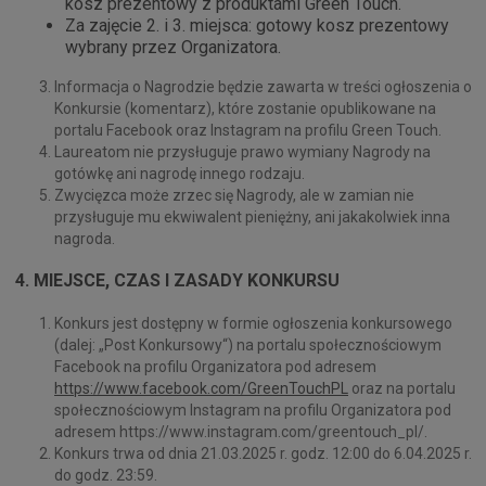
kosz prezentowy z produktami Green Touch.
Za zajęcie 2. i 3. miejsca: gotowy kosz prezentowy
wybrany przez Organizatora.
Informacja o Nagrodzie będzie zawarta w treści ogłoszenia o
Konkursie (komentarz), które zostanie opublikowane na
portalu Facebook oraz Instagram na profilu Green Touch.
Laureatom nie przysługuje prawo wymiany Nagrody na
gotówkę ani nagrodę innego rodzaju.
Zwycięzca może zrzec się Nagrody, ale w zamian nie
przysługuje mu ekwiwalent pieniężny, ani jakakolwiek inna
nagroda.
4. MIEJSCE, CZAS I ZASADY KONKURSU
Konkurs jest dostępny w formie ogłoszenia konkursowego
(dalej: „Post Konkursowy“) na portalu społecznościowym
Facebook na profilu Organizatora pod adresem
https://www.facebook.com/GreenTouchPL
oraz na portalu
społecznościowym Instagram na profilu Organizatora pod
adresem https://www.instagram.com/greentouch_pl/.
Konkurs trwa od dnia 21.03.2025 r. godz. 12:00 do 6.04.2025 r.
do godz. 23:59.