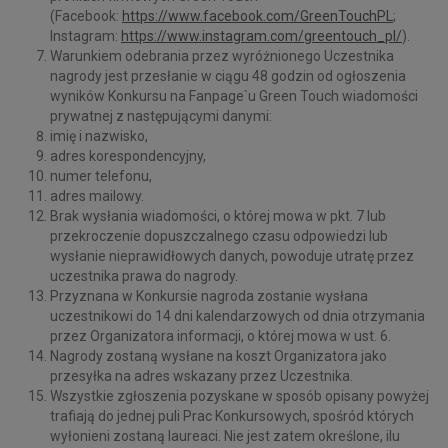
(Facebook:
https://www.facebook.com/GreenTouchPL
;
Instagram:
https://www.instagram.com/greentouch_pl/
).
Warunkiem odebrania przez wyróżnionego Uczestnika
nagrody jest przesłanie w ciągu 48 godzin od ogłoszenia
wyników Konkursu na Fanpage`u Green Touch wiadomości
prywatnej z następującymi danymi:
imię i nazwisko,
adres korespondencyjny,
numer telefonu,
adres mailowy.
Brak wysłania wiadomości, o której mowa w pkt. 7 lub
przekroczenie dopuszczalnego czasu odpowiedzi lub
wysłanie nieprawidłowych danych, powoduje utratę przez
uczestnika prawa do nagrody.
Przyznana w Konkursie nagroda zostanie wysłana
uczestnikowi do 14 dni kalendarzowych od dnia otrzymania
przez Organizatora informacji, o której mowa w ust. 6.
Nagrody zostaną wysłane na koszt Organizatora jako
przesyłka na adres wskazany przez Uczestnika.
Wszystkie zgłoszenia pozyskane w sposób opisany powyżej
trafiają do jednej puli Prac Konkursowych, spośród których
wyłonieni zostaną laureaci. Nie jest zatem określone, ilu