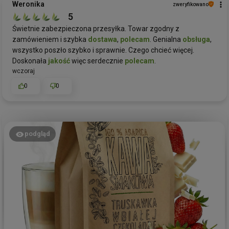
Weronika
zweryfikowano
5
Świetnie zabezpieczona przesyłka. Towar zgodny z
zamówieniem i szybka
dostawa
,
polecam
. Genialna
obsługa
,
wszystko poszło szybko i sprawnie. Czego chcieć więcej.
Doskonała
jakość
więc serdecznie
polecam
.
wczoraj
0
0
podgląd