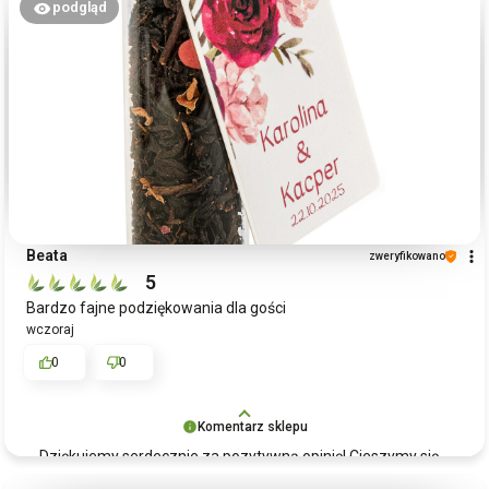
podgląd
Beata
zweryfikowano
5
Bardzo fajne podziękowania dla gości
wczoraj
0
0
Komentarz sklepu
Dziękujemy serdecznie za pozytywną opinię! Cieszymy się,
że buteleczka szklana z herbatą jako podziękowanie dla