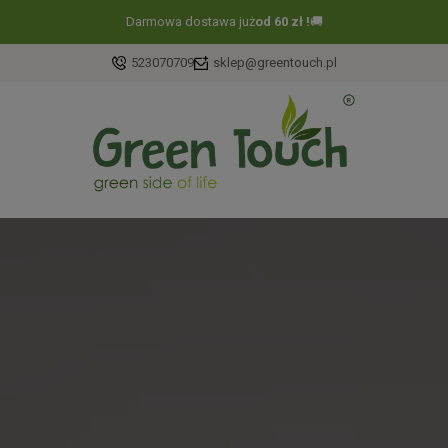
Darmowa dostawa już
od 60 zł !
🚚
523070709
sklep@greentouch.pl