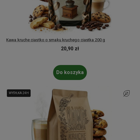
Kawa kruche ciastko o smaku kruchego ciastka 200 g
20,90 zł
Do koszyka
WYSYŁKA 24H
WYSYŁKA 24H
Do ulubi