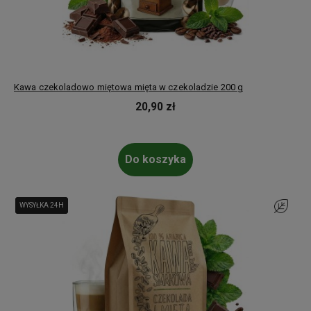
Kawa czekoladowo miętowa mięta w czekoladzie 200 g
20,90 zł
Do koszyka
WYSYŁKA 24H
WYSYŁKA 24H
Do ulubi