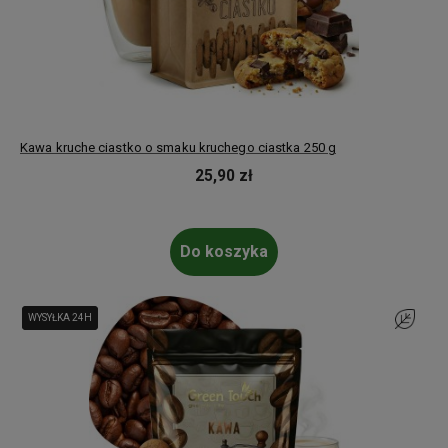
Kawa kruche ciastko o smaku kruchego ciastka 250 g
25,90 zł
Do koszyka
WYSYŁKA 24H
WYSYŁKA 24H
Do ulubi