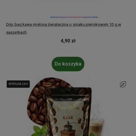
W PAKIECIE TANIEJ
Drip bag kawa mielona świąteczna o smaku piernikowym 10 g w
saszetkach
4,90 zł
Do koszyka
WYSYŁKA 24H
WYSYŁKA 24H
Do ulubi