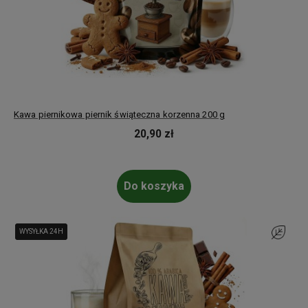
Kawa piernikowa piernik świąteczna korzenna 200 g
20,90 zł
Do koszyka
WYSYŁKA 24H
WYSYŁKA 24H
Do ulubi