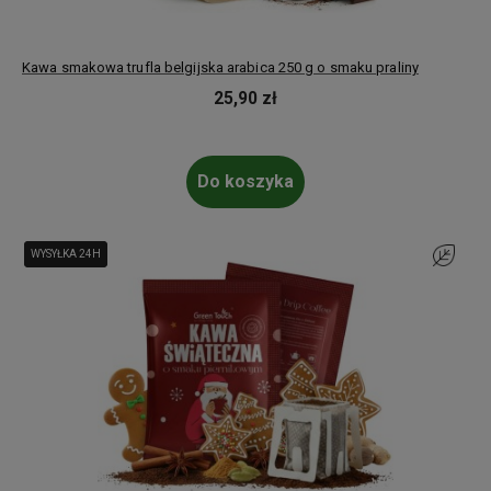
Kawa smakowa trufla belgijska arabica 250 g o smaku praliny
25,90 zł
Do koszyka
WYSYŁKA 24H
WYSYŁKA 24H
Do ulubi