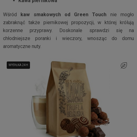
Kawa piernikowa
Wśród
kaw smakowych od Green Touch
nie mogło
zabraknąć także piernikowej propozycji, w której królują
korzenne przyprawy. Doskonale sprawdzi się na
chłodniejsze poranki i wieczory, wnosząc do domu
aromatyczne nuty.
WYSYŁKA 24H
WYSYŁKA 24H
Do ulubi