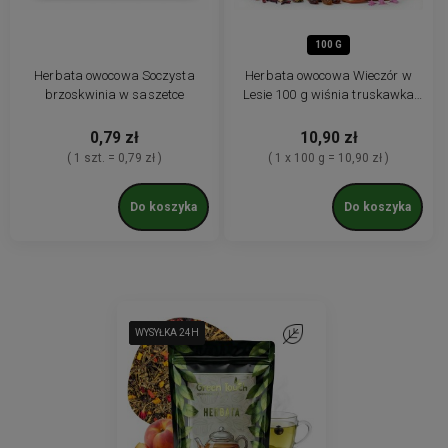
100 G
Herbata owocowa Soczysta
Herbata owocowa Wieczór w
brzoskwinia w saszetce
Lesie 100 g wiśnia truskawka
żurawina jabłko
0,79 zł
10,90 zł
( 1 szt. = 0,79 zł )
( 1 x 100 g = 10,90 zł )
Do koszyka
Do koszyka
WYSYŁKA 24H
WYSYŁKA 24H
WYSYŁKA 24H
WYSYŁKA 24H
Do ulubionych