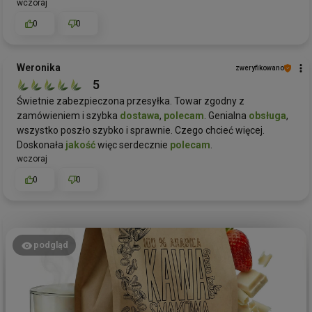
wczoraj
0
0
Weronika
zweryfikowano
5
Świetnie zabezpieczona przesyłka. Towar zgodny z
zamówieniem i szybka
dostawa
,
polecam
. Genialna
obsługa
,
wszystko poszło szybko i sprawnie. Czego chcieć więcej.
Doskonała
jakość
więc serdecznie
polecam
.
wczoraj
0
0
podgląd