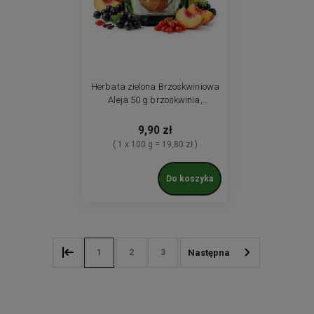
Herbata zielona Brzoskwiniowa
Aleja 50 g brzoskwinia,
porzeczka i jagody
9,90 zł
( 1 x 100 g = 19,80 zł )
Do koszyka
1
2
3