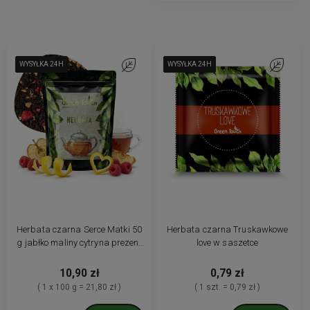
WYSYŁKA 24H
WYSYŁKA 24H
WYSYŁKA 24H
WYSYŁKA 24H
WYSYŁKA 24H
Do ulubionych
WYSYŁKA 24H
WYSYŁKA 24H
WYSYŁKA 24H
WYSYŁKA 24H
WYSYŁKA 24H
WYSYŁKA 24H
Do ulubio
Herbata czarna Serce Matki 50
Herbata czarna Truskawkowe
g jabłko maliny cytryna prezent
love w saszetce
dla mamy
10,90 zł
0,79 zł
( 1 x 100 g = 21,80 zł )
( 1 szt. = 0,79 zł )