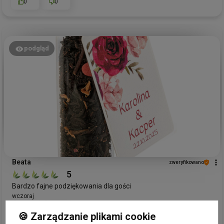
0
0
podgląd
Beata
zweryfikowano
5
Bardzo fajne podziękowania dla gości
wczoraj
0
0
🍪 Zarządzanie plikami cookie