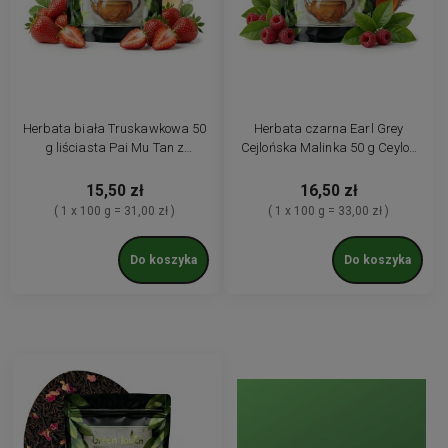
Herbata biała Truskawkowa 50
Herbata czarna Earl Grey
g liściasta Pai Mu Tan z
Cejlońska Malinka 50 g Ceylon
truskawką truskawka
liść limonki malina
liofilizowana
15,50 zł
16,50 zł
( 1 x 100 g = 31,00 zł )
( 1 x 100 g = 33,00 zł )
Do koszyka
Do koszyka