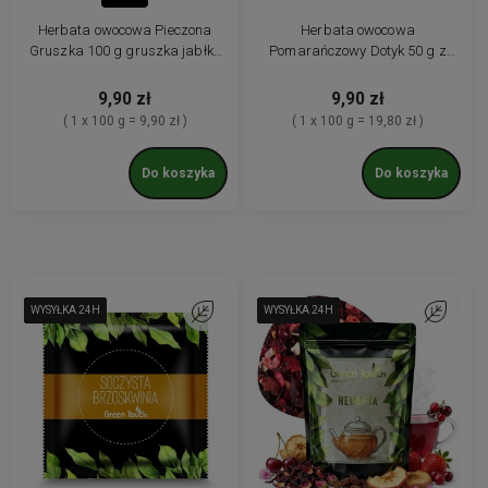
Herbata owocowa Pieczona
Herbata owocowa
Gruszka 100 g gruszka jabłko
Pomarańczowy Dotyk 50 g z
róża agrest rodzynki
owocami i białym hibiskusem
9,90 zł
9,90 zł
( 1 x 100 g = 9,90 zł )
( 1 x 100 g = 19,80 zł )
Do koszyka
Do koszyka
WYSYŁKA 24H
WYSYŁKA 24H
WYSYŁKA 24H
WYSYŁKA 24H
WYSYŁKA 24H
WYSYŁKA 24H
Do ulubionych
WYSYŁKA 24H
WYSYŁKA 24H
WYSYŁKA 24H
WYSYŁKA 24H
WYSYŁKA 24H
WYSYŁKA 24H
Do ulubio