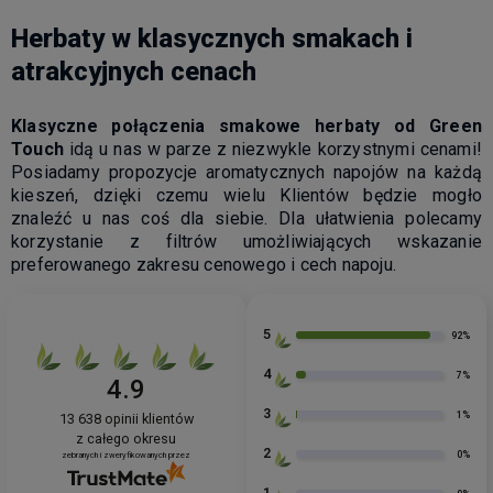
Herbaty w klasycznych smakach i
atrakcyjnych cenach
Klasyczne połączenia smakowe herbaty od Green
Touch
idą u nas w parze z niezwykle korzystnymi cenami!
Posiadamy propozycje aromatycznych napojów na każdą
kieszeń, dzięki czemu wielu Klientów będzie mogło
znaleźć u nas coś dla siebie. Dla ułatwienia polecamy
korzystanie z filtrów umożliwiających wskazanie
preferowanego zakresu cenowego i cech napoju.
5
92%
4
7%
4.9
3
1%
13 638
opinii klientów
z całego okresu
2
0%
zebranych i zweryfikowanych przez
1