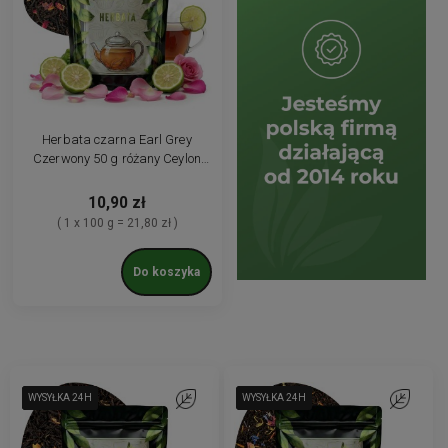
Herbata czarna Earl Grey
Czerwony 50 g różany Ceylon
aromatyczna bergamotka
10,90 zł
( 1 x 100 g = 21,80 zł )
Do koszyka
WYSYŁKA 24H
WYSYŁKA 24H
WYSYŁKA 24H
WYSYŁKA 24H
Do ulubionych
WYSYŁKA 24H
WYSYŁKA 24H
WYSYŁKA 24H
Do ulubio