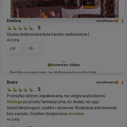
Ewelina
zweryfikowano
5
Osoba obdarowana była bardzo zadowolona:)
wczoraj
0
0
Komentarz sklepu
Bardzo się cieszymy, że obdarowana osoba była
zadowolona z naszego zestawu prezentowego! To dla nas
Beata
zweryfikowano
ogromna radość wiedzieć, że nasze produkty przynoszą
5
radość i spełniają oczekiwania. Jeśli będziesz
Przesyłka dobrze zapakowana, nie uległa uszkodzeniu.
potrzebowała kolejnych wyjątkowych
prezentów
,
Obsługa
po prostu fantastyczna, nic dodać, nic ująć.
zapraszamy ponownie do Green Touch.
Satysfakcjonująco, szybko i sprawnie. Realizacja zamówienia
bez zarzutu. Szybka i bezpieczna
dostawa
.
wczoraj