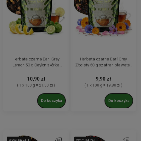
Herbata czarna Earl Grey
Herbata czarna Earl Grey
Lemon 50 g Ceylon skórka
Złocisty 50 g szafran bławatek
cytrynowa bergamotka
płatki róży
10,90 zł
9,90 zł
( 1 x 100 g = 21,80 zł )
( 1 x 100 g = 19,80 zł )
Do koszyka
Do koszyka
WYSYŁKA 24H
WYSYŁKA 24H
WYSYŁKA 24H
WYSYŁKA 24H
Do ulubionych
WYSYŁKA 24H
WYSYŁKA 24H
WYSYŁKA 24H
WYSYŁKA 24H
Do ulubio