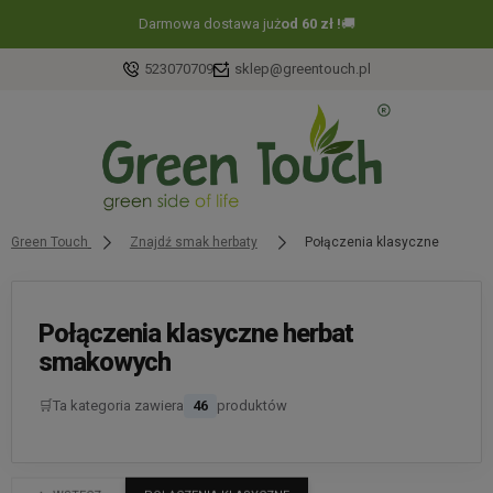
Darmowa dostawa już
od 60 zł !
🚚
523070709
sklep@greentouch.pl
Green Touch
Znajdź smak herbaty
Połączenia klasyczne
Połączenia klasyczne herbat
smakowych
🛒
Ta kategoria zawiera
46
produktów