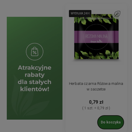
WYSYŁKA 24H
WYSYŁKA 24H
WYSYŁKA 24H
WYSYŁKA 24H
WYSYŁKA 24H
Do ulubion
Herbata czarna Różowa malina
w saszetce
0,79 zł
( 1 szt. = 0,79 zł )
Do koszyka