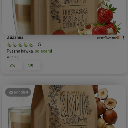
Zuzanna
zweryfikowano
5
Pyszna kawka,
polecam
!
wczoraj
0
0
podgląd