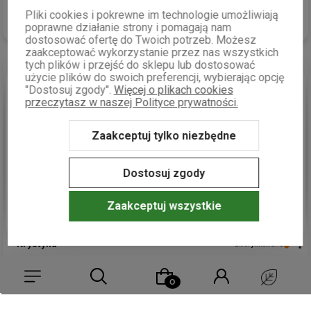
Pliki cookies i pokrewne im technologie umożliwiają
Komentarz sklepu
poprawne działanie strony i pomagają nam
dostosować ofertę do Twoich potrzeb. Możesz
Dziękujemy serdecznie za pozytywną opinię! Cieszymy się,
zaakceptować wykorzystanie przez nas wszystkich
że buteleczka szklana z herbatą jako podziękowanie dla
tych plików i przejść do sklepu lub dostosować
gości przypadła Pani do gustu. Staramy się, aby nasze
użycie plików do swoich preferencji, wybierając opcję
produkty były nie tylko estetyczne, ale i wyjątkowe, dlatego
podgląd
"Dostosuj zgody".
Więcej o plikach cookies
takie komentarze są dla nas bardzo cenne. Pozdrawiamy
przeczytasz w naszej Polityce prywatności.
serdecznie!
Zaakceptuj tylko niezbędne
Dostosuj zgody
Zaakceptuj wszystkie
Krystyna
zweryfikowano
5
Kawa jest pyszna bardzo się cieszę że trafiłam na ten sklep
zamówiłam kilka
smaków
i to nie będzie ostatni raz jeszcze do
Was wrócę.Pozdrawiam serdecznie i również dziękuję za