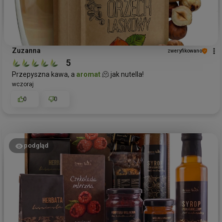
Zuzanna
zweryfikowano
5
Przepyszna kawa, a
aromat
🫠 jak nutella!
wczoraj
0
0
podgląd