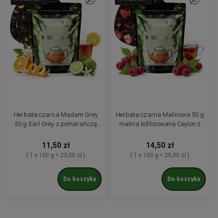
Herbata czarna Madam Grey
Herbata czarna Malinowa 50 g
50 g Earl Grey z pomarańczą
malina liofilizowana Ceylon z
bergamotka liściasta
maliną
11,50 zł
14,50 zł
( 1 x 100 g = 23,00 zł )
( 1 x 100 g = 29,00 zł )
Do koszyka
Do koszyka