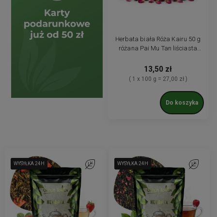
Herbata biała Róża Kairu 50 g
różana Pai Mu Tan liściasta
aromatyczna
13,50 zł
( 1 x 100 g = 27,00 zł )
Do koszyka
WYSYŁKA 24H
WYSYŁKA 24H
WYSYŁKA 24H
Do ulubionych
WYSYŁKA 24H
WYSYŁKA 24H
WYSYŁKA 24H
Do ulubio