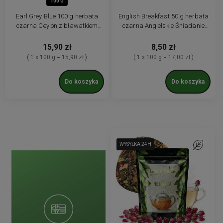
100 G
Earl Grey Blue 100 g herbata
English Breakfast 50 g herbata
czarna Ceylon z bławatkiem
czarna Angielskie Śniadanie
niebieskim
Assam Ceylon liściasta czysta
15,90 zł
8,50 zł
( 1 x 100 g = 15,90 zł )
( 1 x 100 g = 17,00 zł )
Do koszyka
Do koszyka
WYSYŁKA 24H
WYSYŁKA 24H
WYSYŁKA 24H
Do ulubion