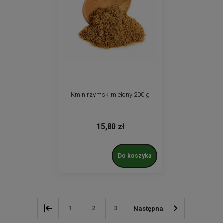
Kmin rzymski mielony 200 g
15,80 zł
Do koszyka
1
2
3