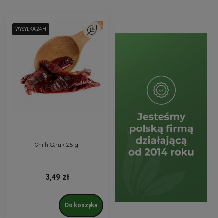
WYSYŁKA 24H
WYSYŁKA 24H
WYSYŁKA 24H
Do ulubionych
Chilli Strąk 25 g.
3,49 zł
Do koszyka