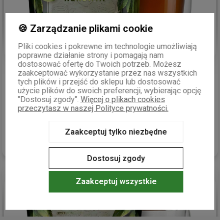
🍪 Zarządzanie plikami cookie
Pliki cookies i pokrewne im technologie umożliwiają
poprawne działanie strony i pomagają nam
dostosować ofertę do Twoich potrzeb. Możesz
Mariusz
zweryfikowano
zaakceptować wykorzystanie przez nas wszystkich
5
tych plików i przejść do sklepu lub dostosować
Moja ulubiona czarna herbata. Chociaż próbowałem różnych
użycie plików do swoich preferencji, wybierając opcję
herbat i dużo droższych i duże bardziej subtelnych, to ta
"Dostosuj zgody".
Więcej o plikach cookies
przeczytasz w naszej Polityce prywatności.
wyjątkowo mi podeszła. W wersji earl grey smakuje też
zjawiskowo
wczoraj
Zaakceptuj tylko niezbędne
0
0
Dostosuj zgody
Zaakceptuj wszystkie
podgląd