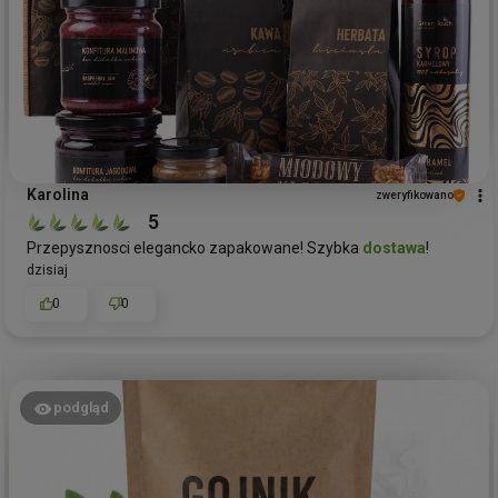
Karolina
zweryfikowano
5
Przepysznosci elegancko zapakowane! Szybka
dostawa
!
dzisiaj
0
0
podgląd