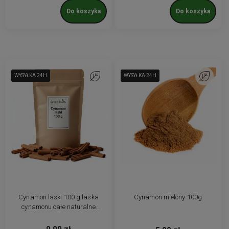
Do koszyka
Do koszyka
WYSYŁKA 24H
WYSYŁKA 24H
WYSYŁKA 24H
Do ulubionych
WYSYŁKA 24H
WYSYŁKA 24H
WYSYŁKA 24H
Do ulubio
Cynamon laski 100 g laska
Cynamon mielony 100g
cynamonu całe naturalne
aromatyczne jakość