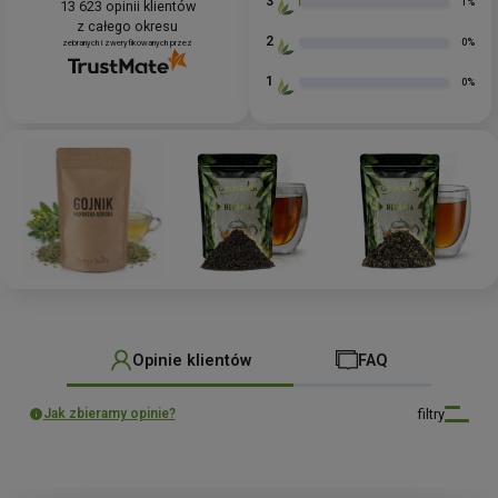
3
1%
13 623
opinii klientów
z całego okresu
2
0%
zebranych i zweryfikowanych przez
1
0%
Opinie klientów
FAQ
filtry
Jak zbieramy opinie?