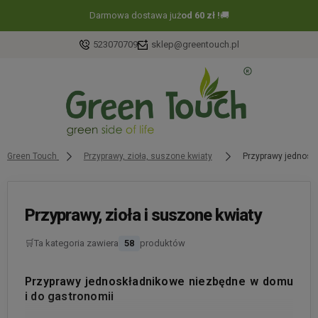
Nie masz pomysłu na prezent ?
Kup kartę podarunkową
🎁
523070709
sklep@greentouch.pl
Green Touch
Przyprawy, zioła, suszone kwiaty
Przyprawy jednosk
Przyprawy, zioła i suszone kwiaty
🛒
Ta kategoria zawiera
58
produktów
Przyprawy jednoskładnikowe niezbędne w domu
i do gastronomii