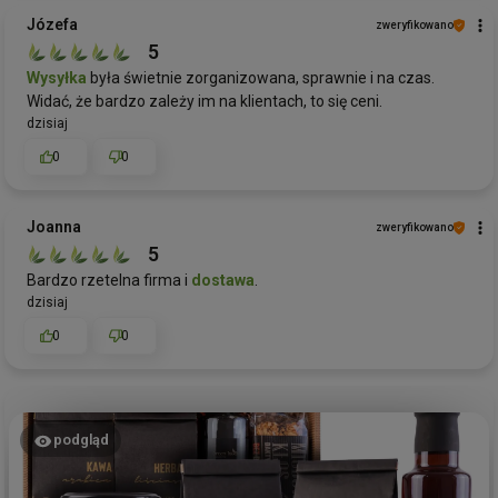
Józefa
zweryfikowano
5
Wysyłka
była świetnie zorganizowana, sprawnie i na czas.
Widać, że bardzo zależy im na klientach, to się ceni.
dzisiaj
0
0
Joanna
zweryfikowano
5
Bardzo rzetelna firma i
dostawa
.
dzisiaj
0
0
podgląd