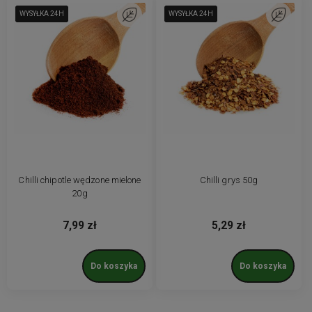
WYSYŁKA 24H
WYSYŁKA 24H
WYSYŁKA 24H
Do ulubionych
WYSYŁKA 24H
WYSYŁKA 24H
WYSYŁKA 24H
Do ulubio
Chilli chipotle wędzone mielone
Chilli grys 50g
20g
7,99 zł
5,29 zł
Do koszyka
Do koszyka