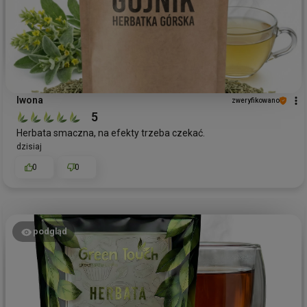
Iwona
zweryfikowano
5
Herbata smaczna, na efekty trzeba czekać.
dzisiaj
0
0
podgląd