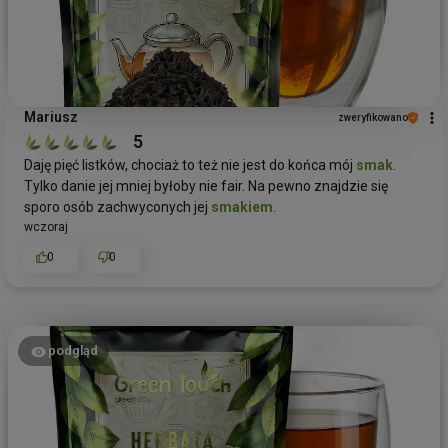
Mariusz
zweryfikowano
5
Daję pięć listków, chociaż to też nie jest do końca mój
smak
.
Tylko danie jej mniej byłoby nie fair. Na pewno znajdzie się
sporo osób zachwyconych jej
smakiem
.
wczoraj
0
0
podgląd