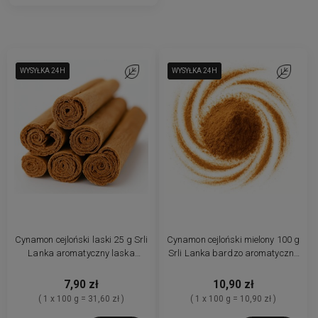
WYSYŁKA 24H
WYSYŁKA 24H
Do ulubionych
WYSYŁKA 24H
WYSYŁKA 24H
Do ulubio
Cynamon cejloński laski 25 g Srli
Cynamon cejloński mielony 100 g
Lanka aromatyczny laska
Srli Lanka bardzo aromatyczny
oryginalny świeży
oryginalny
7,90 zł
10,90 zł
( 1 x 100 g = 31,60 zł )
( 1 x 100 g = 10,90 zł )