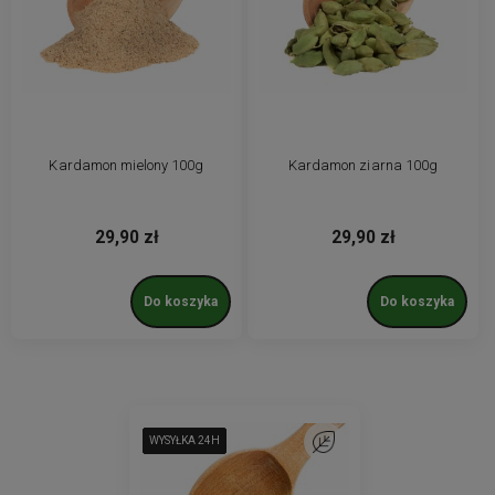
Kardamon mielony 100g
Kardamon ziarna 100g
29,90 zł
29,90 zł
Do koszyka
Do koszyka
WYSYŁKA 24H
WYSYŁKA 24H
WYSYŁKA 24H
WYSYŁKA 24H
WYSYŁKA 24H
WYSYŁKA 24H
Do ulubionych