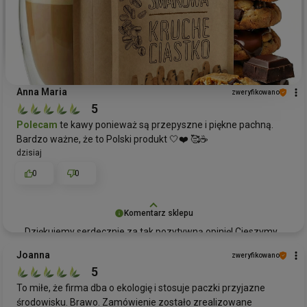
Anna Maria
zweryfikowano
5
Polecam
te kawy ponieważ są przepyszne i piękne pachną.
Bardzo ważne, że to Polski produkt 🤍❤️ 🥰☕
dzisiaj
0
0
Komentarz sklepu
Dziękujemy serdecznie za tak pozytywną opinię! Cieszymy
się, że kawa kruche ciastko przypadła Pani do gustu
Joanna
zweryfikowano
zarówno pod względem
smaku
, jak i aromatu. Doceniamy
5
również zauważenie, że jest to polski produkt – to dla nas
To miłe, że firma dba o ekologię i stosuje paczki przyjazne
bardzo ważne. Mamy nadzieję, że nasza kawa będzie
środowisku. Brawo. Zamówienie zostało zrealizowane
towarzyszyć Pani w wielu przyjemnych chwilach.