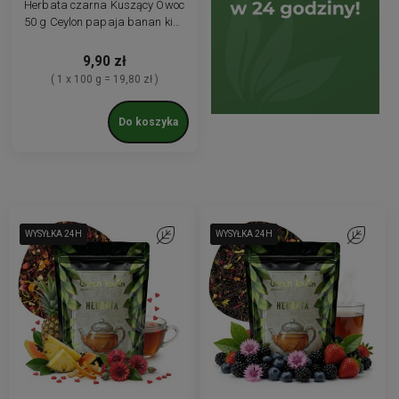
Herbata czarna Kuszący Owoc
50 g Ceylon papaja banan kiwi
szafran
9,90 zł
( 1 x 100 g = 19,80 zł )
Do koszyka
WYSYŁKA 24H
WYSYŁKA 24H
WYSYŁKA 24H
Do ulubionych
WYSYŁKA 24H
WYSYŁKA 24H
WYSYŁKA 24H
Do ulubio