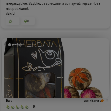
megaszybkie. Szybko, bezpiecznie, a co najważniejsze - bez
Zapraszamy do ponownych zakupów!
niespodzianek.
dzisiaj
0
0
podgląd
Ewa
zweryfikowano
5