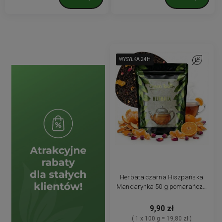
WYSYŁKA 24H
WYSYŁKA 24H
WYSYŁKA 24H
WYSYŁKA 24H
Do ulubion
Herbata czarna Hiszpańska
Mandarynka 50 g pomarańcza
płatki róży oryginalna
9,90 zł
( 1 x 100 g = 19,80 zł )