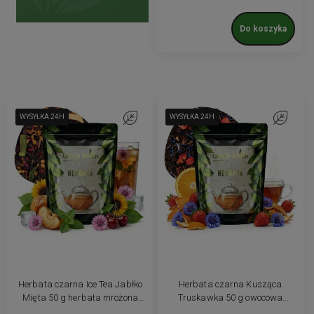
Do koszyka
WYSYŁKA 24H
WYSYŁKA 24H
WYSYŁKA 24H
Do ulubionych
WYSYŁKA 24H
WYSYŁKA 24H
WYSYŁKA 24H
WYSYŁKA 24H
Do ulubio
Herbata czarna Ice Tea Jabłko
Herbata czarna Kusząca
Mięta 50 g herbata mrożona
Truskawka 50 g owocowa
wiśnia limonka
truskawkowa aromatyczna