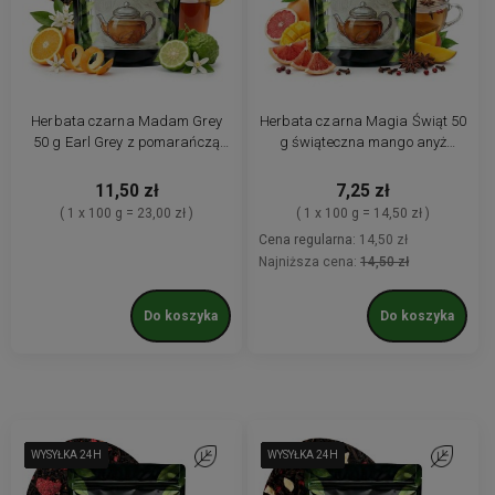
Herbata czarna Madam Grey
Herbata czarna Magia Świąt 50
50 g Earl Grey z pomarańczą
g świąteczna mango anyż
bergamotka liściasta
goździk grejpfrut
11,50 zł
7,25 zł
( 1 x 100 g = 23,00 zł )
( 1 x 100 g = 14,50 zł )
Cena regularna:
14,50 zł
Najniższa cena:
14,50 zł
Do koszyka
Do koszyka
WYSYŁKA 24H
WYSYŁKA 24H
WYSYŁKA 24H
WYSYŁKA 24H
WYSYŁKA 24H
WYSYŁKA 24H
WYSYŁKA 24H
Do ulubionych
WYSYŁKA 24H
WYSYŁKA 24H
WYSYŁKA 24H
WYSYŁKA 24H
WYSYŁKA 24H
WYSYŁKA 24H
WYSYŁKA 24H
Do ulubio