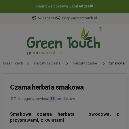
Darmowa dostawa już
od 60 zł !
🚚
523070709
sklep@greentouch.pl
Green Touch
Herbaty liściaste
Herbaty czarne
Smakowe
Czarna herbata smakowa
🛒
Ta kategoria zawiera
56
produktów
Smakowa czarna herbata – owocowa, z
przyprawami, z kwiatami