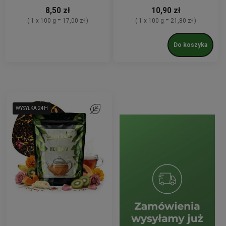
8,50 zł
10,90 zł
( 1 x 100 g = 17,00 zł )
( 1 x 100 g = 21,80 zł )
Do koszyka
WYSYŁKA 24H
WYSYŁKA 24H
WYSYŁKA 24H
Do ulubionych