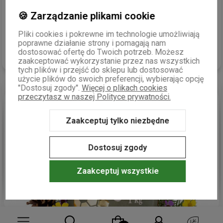
Doskonale herbaty
wczoraj
🍪 Zarządzanie plikami cookie
0
0
Pliki cookies i pokrewne im technologie umożliwiają
poprawne działanie strony i pomagają nam
dostosować ofertę do Twoich potrzeb. Możesz
Komentarz sklepu
zaakceptować wykorzystanie przez nas wszystkich
tych plików i przejść do sklepu lub dostosować
Bardzo dziękujemy za pozytywną opinię na temat naszego
użycie plików do swoich preferencji, wybierając opcję
zestawu herbat kwitnących! Cieszymy się, że doceniła Pani
"Dostosuj zgody".
Więcej o plikach cookies
ich doskonały
smak
. Mamy nadzieję, że będą one świetnym
przeczytasz w naszej Polityce prywatności.
dodatkiem do codziennych chwil relaksu. Zapraszamy do
podgląd
ponownych zakupów i odkrywania innych naszych
Zaakceptuj tylko niezbędne
wyjątkowych produktów.
Dostosuj zgody
Zaakceptuj wszystkie
Andrzej
zweryfikowano