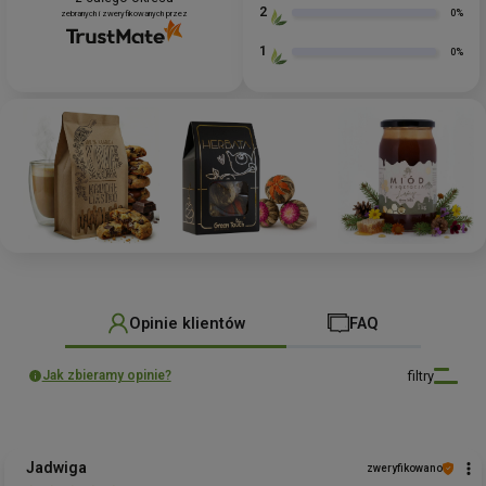
2
0%
zebranych i zweryfikowanych przez
1
0%
Opinie klientów
FAQ
filtry
Jak zbieramy opinie?
Jadwiga
zweryfikowano