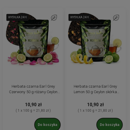
WYSYŁKA 24H
WYSYŁKA 24H
WYSYŁKA 24H
Do ulubionych
WYSYŁKA 24H
WYSYŁKA 24H
WYSYŁKA 24H
Do ulubio
Herbata czarna Earl Grey
Herbata czarna Earl Grey
Czerwony 50 g różany Ceylon
Lemon 50 g Ceylon skórka
aromatyczna bergamotka
cytrynowa bergamotka
10,90 zł
10,90 zł
( 1 x 100 g = 21,80 zł )
( 1 x 100 g = 21,80 zł )
Do koszyka
Do koszyka