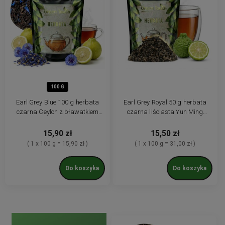
100 G
Earl Grey Blue 100 g herbata
Earl Grey Royal 50 g herbata
czarna Ceylon z bławatkiem
czarna liściasta Yun Ming
niebieskim
premium z bergamotką
15,90 zł
15,50 zł
( 1 x 100 g = 15,90 zł )
( 1 x 100 g = 31,00 zł )
Do koszyka
Do koszyka