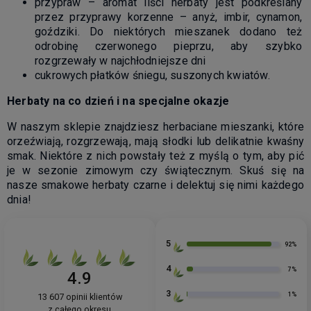
przypraw – aromat liści herbaty jest podkreślany
przez przyprawy korzenne – anyż, imbir, cynamon,
goździki. Do niektórych mieszanek dodano też
odrobinę czerwonego pieprzu, aby szybko
rozgrzewały w najchłodniejsze dni
cukrowych płatków śniegu, suszonych kwiatów.
Herbaty na co dzień i na specjalne okazje
W naszym sklepie znajdziesz herbaciane mieszanki, które
orzeźwiają, rozgrzewają, mają słodki lub delikatnie kwaśny
smak. Niektóre z nich powstały też z myślą o tym, aby pić
je w sezonie zimowym czy świątecznym. Skuś się na
nasze smakowe herbaty czarne i delektuj się nimi każdego
dnia!
5
92%
4
7%
4.9
3
1%
13 607
opinii klientów
z całego okresu