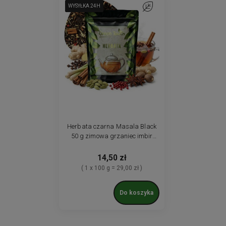
WYSYŁKA 24H
WYSYŁKA 24H
WYSYŁKA 24H
WYSYŁKA 24H
WYSYŁKA 24H
WYSYŁKA 24H
WYSYŁKA 24H
Do ulubionych
Herbata czarna Masala Black
50 g zimowa grzaniec imbir
goździk cynamon anyż
14,50 zł
( 1 x 100 g = 29,00 zł )
Do koszyka