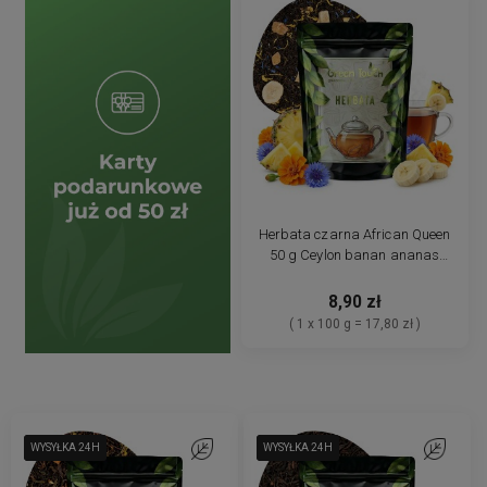
Herbata czarna African Queen
50 g Ceylon banan ananas
bławatek liściasta
8,90 zł
( 1 x 100 g = 17,80 zł )
WYSYŁKA 24H
WYSYŁKA 24H
WYSYŁKA 24H
Do ulubionych
WYSYŁKA 24H
WYSYŁKA 24H
WYSYŁKA 24H
Do ulubio