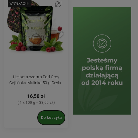
WYSYŁKA 24H
WYSYŁKA 24H
WYSYŁKA 24H
Do ulubionych
Herbata czarna Earl Grey
Cejlońska Malinka 50 g Ceylon
liść limonki malina
16,50 zł
( 1 x 100 g = 33,00 zł )
Do koszyka