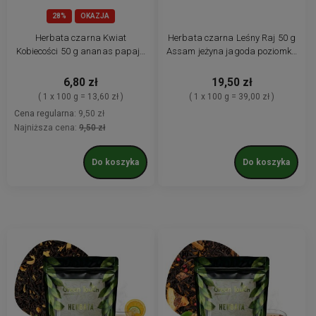
28%
OKAZJA
Herbata czarna Kwiat
Herbata czarna Leśny Raj 50 g
Kobiecości 50 g ananas papaja
Assam jeżyna jagoda poziomka
pomarańcza bławatek
limonka premium
serduszka
6,80 zł
19,50 zł
( 1 x 100 g = 13,60 zł )
( 1 x 100 g = 39,00 zł )
Cena regularna:
9,50 zł
Najniższa cena:
9,50 zł
Do koszyka
Do koszyka